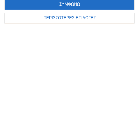
ΣΥΜΦΩΝΩ
ΠΕΡΙΣΣΟΤΕΡΕΣ ΕΠΙΛΟΓΕΣ
ΚΑΡΔΙΤΣΑ
Η ίδια εικόνα σε λίγες ημέρες στο μικρό
συντριβάνι στην Στ. Λάππα...