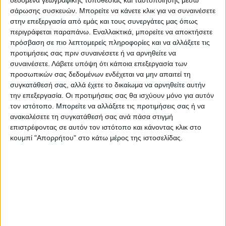
εγγράφηκαν στους καταλόγους του ΕΒΕ 274
σάρωσης συσκευών. Μπορείτε να κάνετε κλικ για να συναινέσετε
επιχειρήσεις, ενώ έκλεισαν και
στην επεξεργασία από εμάς και τους συνεργάτες μας όπως
διεγράφησαν 149. Αυτό είχε ως αποτέλεσμα
περιγράφεται παραπάνω. Εναλλακτικά, μπορείτε να αποκτήσετε
πρόσβαση σε πιο λεπτομερείς πληροφορίες και να αλλάξετε τις
το πρόσημο να είναι θετικό κατά 125
προτιμήσεις σας πριν συναινέσετε ή να αρνηθείτε να
επιχειρήσεις.
συναινέσετε.
Λάβετε υπόψη ότι κάποια επεξεργασία των
προσωπικών σας δεδομένων ενδέχεται να μην απαιτεί τη
Σε σύγκριση με πέρυσι όμως, ο αριθμός των
συγκατάθεσή σας, αλλά έχετε το δικαίωμα να αρνηθείτε αυτήν
την επεξεργασία. Οι προτιμήσεις σας θα ισχύουν μόνο για αυτόν
ενάρξεων λειτουργίας νέων επιχειρήσεων
τον ιστότοπο. Μπορείτε να αλλάξετε τις προτιμήσεις σας ή να
μειώθηκε κατά 16%, καθώς πέρυσι
ανακαλέσετε τη συγκατάθεσή σας ανά πάσα στιγμή
πραγματοποιήθηκαν 327 νέες εγγραφές,
επιστρέφοντας σε αυτόν τον ιστότοπο και κάνοντας κλικ στο
γεγονός το οποίο αποδεικνύει ότι η
κουμπί "Απορρήτου" στο κάτω μέρος της ιστοσελίδας.
ενεργειακή κρίση έχει σημαντικό αντίκτυπο
στον συγκεκριμένο τομέα.
Μάλιστα, με βάση τα ίδια στοιχεία, οι λήξεις
λειτουργίας επιχειρήσεων παρέμειναν στα
ίδια επίπεδα αφού πέρυσι είχαμε 147