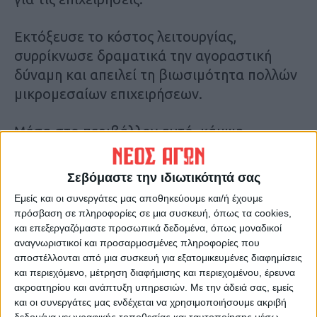
Εκτόξευσε το κόστος λειτουργίας,
συρρίκνωσε δραματικά την αγοραστική
δύναμη και απειλεί τη βιωσιμότητα πολλών
μικρομεσαίων επιχειρήσεων.
Μέσα στο περιβάλλον αυτό, κάμψη
καταγράφει η γέννηση νέων επιχειρήσεων,
κάτι που αποτυπώνεται στο ισοζύγιο
Σεβόμαστε την ιδιωτικότητά σας
Εγγραφών- Διαγραφών του Μητρώου του
Εμείς και οι συνεργάτες μας αποθηκεύουμε και/ή έχουμε
Εμποροβιοτεχνικού Επιμελητηρίου
πρόσβαση σε πληροφορίες σε μια συσκευή, όπως τα cookies,
Καρδίτσας.
και επεξεργαζόμαστε προσωπικά δεδομένα, όπως μοναδικοί
αναγνωριστικοί και προσαρμοσμένες πληροφορίες που
αποστέλλονται από μια συσκευή για εξατομικευμένες διαφημίσεις
Σύμφωνα με τα στοιχεία που εξασφάλισε ο
και περιεχόμενο, μέτρηση διαφήμισης και περιεχομένου, έρευνα
«Νέος Αγών» από το ΕΒΕ Καρδίτσας, από
ακροατηρίου και ανάπτυξη υπηρεσιών.
Με την άδειά σας, εμείς
την 1η Ιανουαρίου έως τις 15 Δεκεμβρίου,
και οι συνεργάτες μας ενδέχεται να χρησιμοποιήσουμε ακριβή
δεδομένα γεωγραφικής τοποθεσίας και ταυτοποίησης μέσω