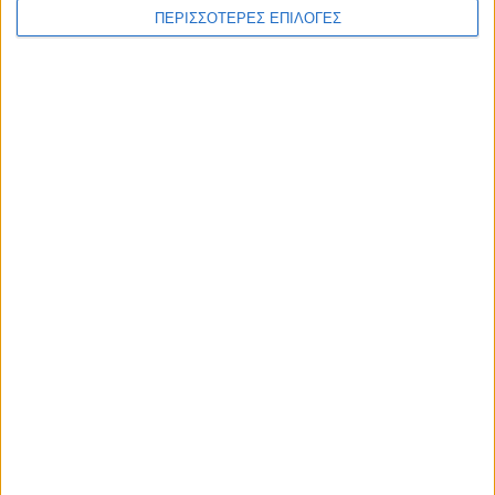
ΠΕΡΙΣΣΟΤΕΡΕΣ ΕΠΙΛΟΓΕΣ
ΕΠΙΚΕΦΑΛΗΣ ΕΙΔΗΣΕΙΣ
7 Αυγούστου 2026, 10:52 πμ
Θετικό το εμπορικό ισοζύγιο στη