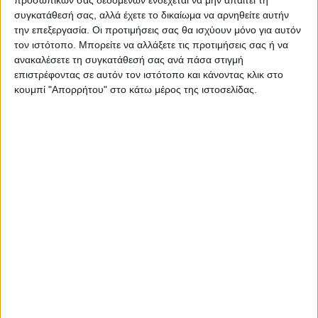
συγκατάθεσή σας, αλλά έχετε το δικαίωμα να αρνηθείτε αυτήν
την επεξεργασία. Οι προτιμήσεις σας θα ισχύουν μόνο για αυτόν
τον ιστότοπο. Μπορείτε να αλλάξετε τις προτιμήσεις σας ή να
ΝΕΟΣ ΑΓΩΝ
ανακαλέσετε τη συγκατάθεσή σας ανά πάσα στιγμή
επιστρέφοντας σε αυτόν τον ιστότοπο και κάνοντας κλικ στο
https://neosagon.gr
κουμπί "Απορρήτου" στο κάτω μέρος της ιστοσελίδας.
Η Αρχαιότερη Καθημερινή Πρωινή Εφημερίδα της Καρδίτσας
ΠΑΡΟΜΟΙΑ ΑΡΘΡΑ