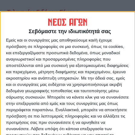
Τελευταίες Ειδήσεις Σήμερα
Σεβόμαστε την ιδιωτικότητά σας
Ακολούθησε την εφημερίδα ΝΕΟΣ
Εμείς και οι συνεργάτες μας αποθηκεύουμε και/ή έχουμε
ΑΓΩΝ στο Google News!
πρόσβαση σε πληροφορίες σε μια συσκευή, όπως τα cookies,
Όλες οι εξελίξεις στην περιοχή της
και επεξεργαζόμαστε προσωπικά δεδομένα, όπως μοναδικοί
Καρδίτσας και ευρύτερα της Θεσσαλίας
αναγνωριστικοί και προσαρμοσμένες πληροφορίες που
αποστέλλονται από μια συσκευή για εξατομικευμένες διαφημίσεις
και περιεχόμενο, μέτρηση διαφήμισης και περιεχομένου, έρευνα
ΠΡΟΗΓΟΥΜΕΝΟ ΑΡΘΡΟ
ΕΠΟΜΕΝΟ ΑΡΘΡΟ
ακροατηρίου και ανάπτυξη υπηρεσιών.
Με την άδειά σας, εμείς
και οι συνεργάτες μας ενδέχεται να χρησιμοποιήσουμε ακριβή
Ένα χρόνο μετά δεν έχει
Kλιμάκιο του ΕΛΓΑ στις
δεδομένα γεωγραφικής τοποθεσίας και ταυτοποίησης μέσω
προχωρήσει
πληγείσες εκτάσεις του
σάρωσης συσκευών. Μπορείτε να κάνετε κλικ για να συναινέσετε
Δήμου Σοφάδων
στην επεξεργασία από εμάς και τους συνεργάτες μας όπως
περιγράφεται παραπάνω. Εναλλακτικά, μπορείτε να αποκτήσετε
πρόσβαση σε πιο λεπτομερείς πληροφορίες και να αλλάξετε τις
προτιμήσεις σας πριν συναινέσετε ή να αρνηθείτε να
συναινέσετε.
Λάβετε υπόψη ότι κάποια επεξεργασία των
προσωπικών σας δεδομένων ενδέχεται να μην απαιτεί τη