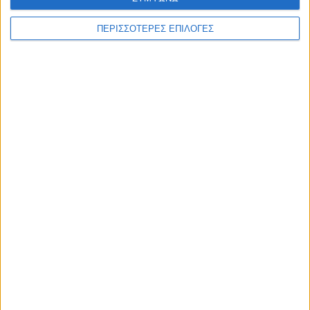
ΠΕΡΙΣΣΟΤΕΡΕΣ ΕΠΙΛΟΓΕΣ
ΘΕΣΣΑΛΙΑ
Λάρισα: Στο εδώλιο 41χρονος για τον
βιασμό της 9χρονης θετής κόρης του μετά
από βούλευμα