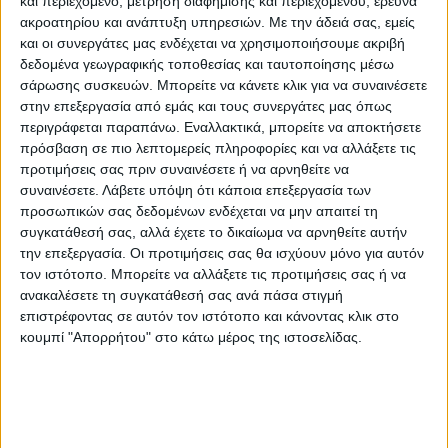
και περιεχόμενο, μέτρηση διαφήμισης και περιεχομένου, έρευνα
ακροατηρίου και ανάπτυξη υπηρεσιών.
Με την άδειά σας, εμείς
και οι συνεργάτες μας ενδέχεται να χρησιμοποιήσουμε ακριβή
δεδομένα γεωγραφικής τοποθεσίας και ταυτοποίησης μέσω
σάρωσης συσκευών. Μπορείτε να κάνετε κλικ για να συναινέσετε
στην επεξεργασία από εμάς και τους συνεργάτες μας όπως
περιγράφεται παραπάνω. Εναλλακτικά, μπορείτε να αποκτήσετε
πρόσβαση σε πιο λεπτομερείς πληροφορίες και να αλλάξετε τις
προτιμήσεις σας πριν συναινέσετε ή να αρνηθείτε να
συναινέσετε.
Λάβετε υπόψη ότι κάποια επεξεργασία των
ΘΕΜΑ ΤΗΣ ΗΜΕΡΑΣ
προσωπικών σας δεδομένων ενδέχεται να μην απαιτεί τη
Θέμα ημέρας : Οι συνταξιούχοι ζητούν να
συγκατάθεσή σας, αλλά έχετε το δικαίωμα να αρνηθείτε αυτήν
την επεξεργασία. Οι προτιμήσεις σας θα ισχύουν μόνο για αυτόν
επιστραφεί η 13η σύνταξη. Συμφωνείτε;
τον ιστότοπο. Μπορείτε να αλλάξετε τις προτιμήσεις σας ή να
ανακαλέσετε τη συγκατάθεσή σας ανά πάσα στιγμή
επιστρέφοντας σε αυτόν τον ιστότοπο και κάνοντας κλικ στο
κουμπί "Απορρήτου" στο κάτω μέρος της ιστοσελίδας.