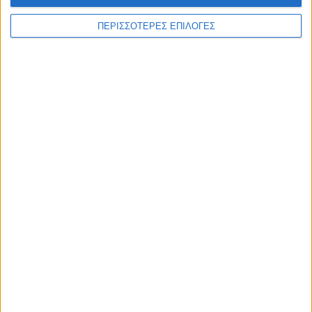
ΠΕΡΙΣΣΟΤΕΡΕΣ ΕΠΙΛΟΓΕΣ
ΑΘΛΗΤΙΚΑ
Ο Δημήτρης Κουτσονάσιος στο Ράδιο
Θεσσαλία 96