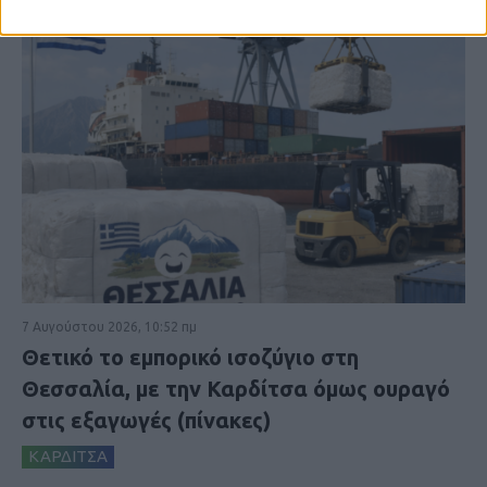
7 Αυγούστου 2026, 10:52 πμ
Θετικό το εμπορικό ισοζύγιο στη
Θεσσαλία, με την Καρδίτσα όμως ουραγό
στις εξαγωγές (πίνακες)
ΚΑΡΔΙΤΣΑ