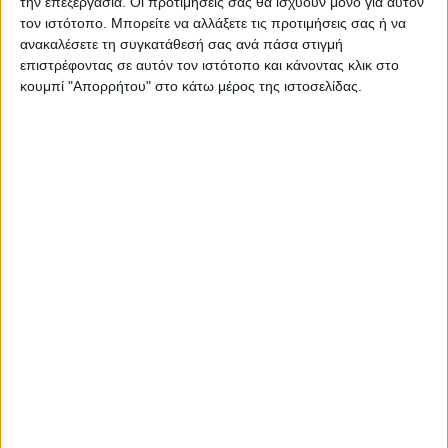
την επεξεργασία. Οι προτιμήσεις σας θα ισχύουν μόνο για αυτόν
τον ιστότοπο. Μπορείτε να αλλάξετε τις προτιμήσεις σας ή να
ανακαλέσετε τη συγκατάθεσή σας ανά πάσα στιγμή
επιστρέφοντας σε αυτόν τον ιστότοπο και κάνοντας κλικ στο
κουμπί "Απορρήτου" στο κάτω μέρος της ιστοσελίδας.
ΚΑΡΔΙΤΣΑ
10 βαθμούς Κελσίου έπεσε η θερμοκρασία
το απόγευμα στην Καρδίτσα, πτήση
αντιχαλαζικής προστασίας στον ουρανό