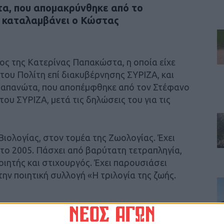
α, που απομακρύνθηκε από το
 καταλαμβάνει ο Κώστας
ος της Κατερίνας Παπακώστα, η οποία είχε
ου Πολίτη επί διακυβέρνησης ΣΥΡΙΖΑ, και
Παπανώτα, που αποπέμφθηκε από τον Στέφανο
υ ΣΥΡΙΖΑ, μετά τις δηλώσεις του για τις
Βιολογίας, στον τομέα της Ζωολογίας. Έχει
το 2005. Πάσχει από βαρύτατη τετραπληγία,
ιητής και στιχουργός. Έχει παρουσιάσει
ην ποιητική συλλογή «Η τριλογία της ζωής.
στην Αγία Βαρβάρα Αττικής και κατάγεται από