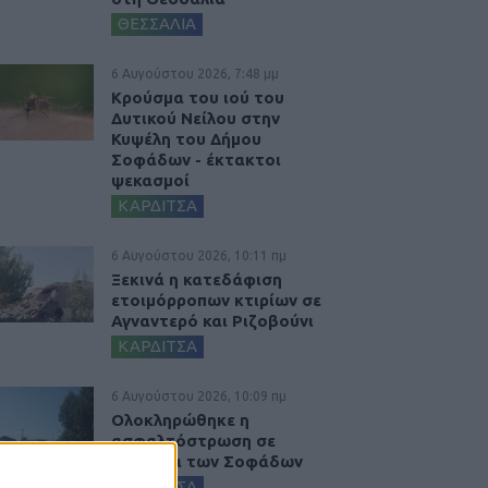
ΘΕΣΣΑΛΙΑ
6 Αυγούστου 2026, 7:48 μμ
Κρούσμα του ιού του
Δυτικού Νείλου στην
Κυψέλη του Δήμου
Σοφάδων - έκτακτοι
ψεκασμοί
ΚΑΡΔΙΤΣΑ
6 Αυγούστου 2026, 10:11 πμ
Ξεκινά η κατεδάφιση
ετοιμόρροπων κτιρίων σε
Αγναντερό και Ριζοβούνι
ΚΑΡΔΙΤΣΑ
6 Αυγούστου 2026, 10:09 πμ
Ολοκληρώθηκε η
ασφαλτόστρωση σε
τμήματα των Σοφάδων
ΚΑΡΔΙΤΣΑ