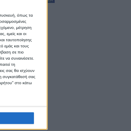
 συσκευή, όπως τα
προσαρμοσμένες
ιεχόμενο, μέτρηση
ς, εμείς και οι
και ταυτοποίησης
ό εμάς και τους
σβαση σε πιο
τε να συναινέσετε.
αιτεί τη
εις σας θα ισχύουν
 τη συγκατάθεσή σας
ορρήτου" στο κάτω