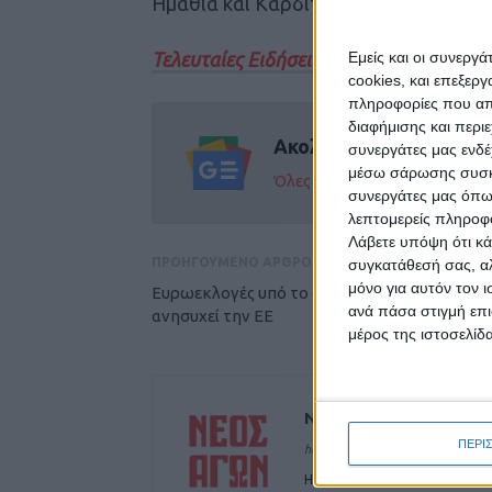
Ημαθία και Καρδίτσα. Είναι απόφοιτ
Τελευταίες Ειδήσεις Σήμερα
Εμείς και οι συνεργ
cookies, και επεξε
πληροφορίες που απο
διαφήμισης και περι
Ακολούθησε την εφημε
συνεργάτες μας ενδέ
μέσω σάρωσης συσκευ
Όλες οι εξελίξεις στην περι
συνεργάτες μας όπω
λεπτομερείς πληροφορ
Λάβετε υπόψη ότι κά
ΠΡΟΗΓΟΥΜΕΝΟ ΑΡΘΡΟ
συγκατάθεσή σας, αλ
μόνο για αυτόν τον 
Ευρωεκλογές υπό το φόβο του Πούτιν – Τι
ανά πάσα στιγμή επι
ανησυχεί την ΕΕ
μέρος της ιστοσελίδα
ΝΕΟΣ ΑΓΩΝ
ΠΕΡΙ
https://neosagon.gr
Η Αρχαιότερη Καθημερινή Πρω