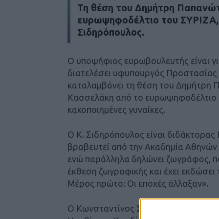
Τη θέση του Δημήτρη Παπανώτ
ευρωψηφοδέλτιο του ΣΥΡΙΖΑ,
Σιδηρόπουλος.
Ο υποψήφιος ευρωβουλευτής είναι γι
διατελέσει υφυπουργός Προστασίας τ
καταλαμβάνει τη θέση του Δημήτρη 
Κασσελάκη από το ευρωψηφοδέλτιο το
κακοποιημένες γυναίκες.
Ο Κ. Σιδηρόπουλος είναι διδάκτορας 
βραβευτεί από την Ακαδημία Αθηνών 
ενώ παράλληλα δηλώνει ζωγράφος, πο
έκθεση ζωγραφικής και έχει εκδώσει τ
Μέρος πρώτο: Οι εποχές άλλαξαν».
Ο Κωνσταντίνος Σιδηρόπουλος μένει 