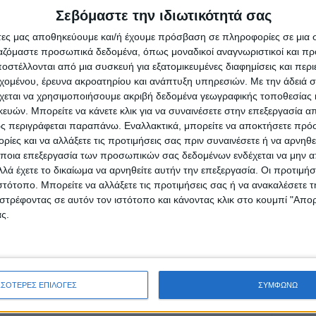
ος του Τμήματος Βιολογίας ΕΚΠΑ.
Σεβόμαστε την ιδιωτικότητά σας
άτες μας αποθηκεύουμε και/ή έχουμε πρόσβαση σε πληροφορίες σε μια
ργαζόμαστε προσωπικά δεδομένα, όπως μοναδικοί αναγνωριστικοί και 
στέλλονται από μια συσκευή για εξατομικευμένες διαφημίσεις και περ
εχομένου, έρευνα ακροατηρίου και ανάπτυξη υπηρεσιών.
Με την άδειά σα
ρίδα ΝΕΟΣ ΑΓΩΝ στο Google News!
χεται να χρησιμοποιήσουμε ακριβή δεδομένα γεωγραφικής τοποθεσίας 
ών. Μπορείτε να κάνετε κλικ για να συναινέσετε στην επεξεργασία απ
οχή της Καρδίτσας και ευρύτερα της Θεσσαλίας
ς περιγράφεται παραπάνω. Εναλλακτικά, μπορείτε να αποκτήσετε πρό
ίες και να αλλάξετε τις προτιμήσεις σας πριν συναινέσετε ή να αρνηθεί
ποια επεξεργασία των προσωπικών σας δεδομένων ενδέχεται να μην απ
ΕΠΟΜΕΝΟ ΑΡΘΡΟ
λά έχετε το δικαίωμα να αρνηθείτε αυτήν την επεξεργασία. Οι προτιμήσ
ιστότοπο. Μπορείτε να αλλάξετε τις προτιμήσεις σας ή να ανακαλέσετε
Έκκληση για την ορθή χρήση του δικτύου
στρέφοντας σε αυτόν τον ιστότοπο και κάνοντας κλικ στο κουμπί "Απ
ακαθάρτων
ς.
ΣΣΟΤΕΡΕΣ ΕΠΙΛΟΓΕΣ
ΣΥΜΦΩΝΩ
ινή Εφημερίδα της Καρδίτσας