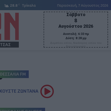
C
28.8
Τρίκαλα
Παρασκευή, 7 Αύγουστος 2026
Σάββατο
8
Αυγούστου 2026
Ανατολή:
6:33 πμ
Δύση:
8:28 μμ
Δομετίου οσίου, Νικάνορος οσίου του
ΙΤΣΑΣ
θαυματουργού
ΘΕΣΣΑΛΙΑ FM
ΚΟΥΣΤΕ ΖΩΝΤΑΝΑ