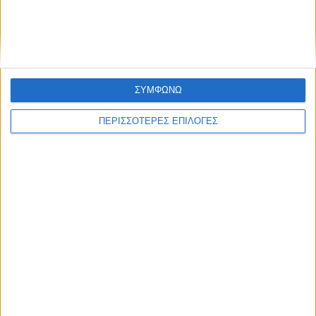
ΣΥΜΦΩΝΩ
ΠΕΡΙΣΣΟΤΕΡΕΣ ΕΠΙΛΟΓΕΣ
ΠΟΛΙΤΙΣΜΟΣ
Οι Φαναριώτες Μάστοροι της Πέτρας και
η ζωή στα Κομπελιώτικα Ντάμια