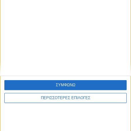
00:00
00:14
Τελευταίες Ειδήσεις Σήμερα
Ακολούθησε την εφημερίδα ΝΕΟΣ
ΑΓΩΝ στο Google News!
Όλες οι εξελίξεις στην περιοχή της
Καρδίτσας και ευρύτερα της Θεσσαλίας
ΠΡΟΗΓΟΥΜΕΝΟ ΑΡΘΡΟ
ΕΠΟΜΕΝΟ ΑΡΘΡΟ
ΣΥΜΦΩΝΩ
Αυξημένες εγκρίσεις
ΑΟ Σελλάνων και Ατρόμητος
αιτήσεων στο πρόγραμμα
απόψε για τον τελευταίο
ΠΕΡΙΣΣΟΤΕΡΕΣ ΕΠΙΛΟΓΕΣ
αγροτικής οδοποιίας
τίτλο της χρονιάς (7 μ.μ.)