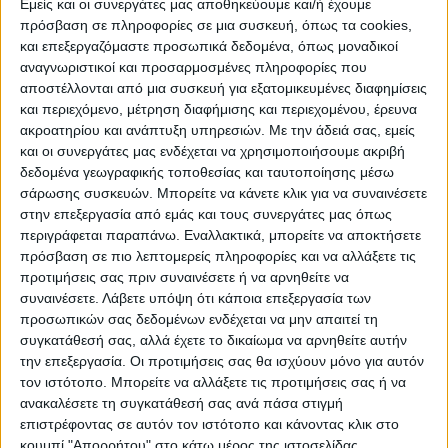
Εμείς και οι συνεργάτες μας αποθηκεύουμε και/ή έχουμε
πρόσβαση σε πληροφορίες σε μια συσκευή, όπως τα cookies,
και επεξεργαζόμαστε προσωπικά δεδομένα, όπως μοναδικοί
αναγνωριστικοί και προσαρμοσμένες πληροφορίες που
αποστέλλονται από μια συσκευή για εξατομικευμένες διαφημίσεις
και περιεχόμενο, μέτρηση διαφήμισης και περιεχομένου, έρευνα
ακροατηρίου και ανάπτυξη υπηρεσιών.
Με την άδειά σας, εμείς
και οι συνεργάτες μας ενδέχεται να χρησιμοποιήσουμε ακριβή
δεδομένα γεωγραφικής τοποθεσίας και ταυτοποίησης μέσω
σάρωσης συσκευών. Μπορείτε να κάνετε κλικ για να συναινέσετε
στην επεξεργασία από εμάς και τους συνεργάτες μας όπως
Όπως τονίστηκε στη σύσκεψη που έγινε
περιγράφεται παραπάνω. Εναλλακτικά, μπορείτε να αποκτήσετε
πρόσβαση σε πιο λεπτομερείς πληροφορίες και να αλλάξετε τις
υβριδικά, με βάση την περυσινή
προτιμήσεις σας πριν συναινέσετε ή να αρνηθείτε να
επιτυχημένη διαχείριση της πιο δύσκολης
συναινέσετε.
Λάβετε υπόψη ότι κάποια επεξεργασία των
αρδευτικής περιόδου των τελευταίων ετών,
προσωπικών σας δεδομένων ενδέχεται να μην απαιτεί τη
συγκατάθεσή σας, αλλά έχετε το δικαίωμα να αρνηθείτε αυτήν
κεντρικός στόχος φέτος είναι να
την επεξεργασία. Οι προτιμήσεις σας θα ισχύουν μόνο για αυτόν
αξιοποιηθούν ορθά τα φετινά αποθέματα
τον ιστότοπο. Μπορείτε να αλλάξετε τις προτιμήσεις σας ή να
και να διατηρηθεί ένα ικανοποιητικό
ανακαλέσετε τη συγκατάθεσή σας ανά πάσα στιγμή
απόθεμα ασφαλείας. Η στρατηγική αυτή
επιστρέφοντας σε αυτόν τον ιστότοπο και κάνοντας κλικ στο
κουμπί "Απορρήτου" στο κάτω μέρος της ιστοσελίδας.