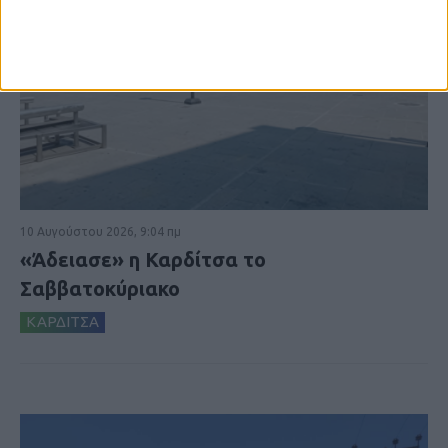
10 Αυγούστου 2026, 9:04 πμ
«Άδειασε» η Καρδίτσα το
Σαββατοκύριακο
ΚΑΡΔΙΤΣΑ