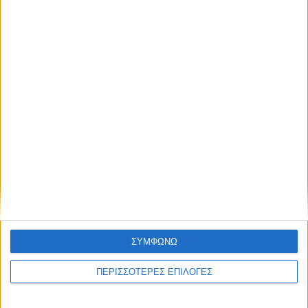
αποκατάστασης των αναχωμάτων
ΣΥΜΦΩΝΩ
ΠΕΡΙΣΣΟΤΕΡΕΣ ΕΠΙΛΟΓΕΣ
ΚΑΡΔΙΤΣΑ
Άρχισε η ιερακοθηρία στο Παυσίλυπο για