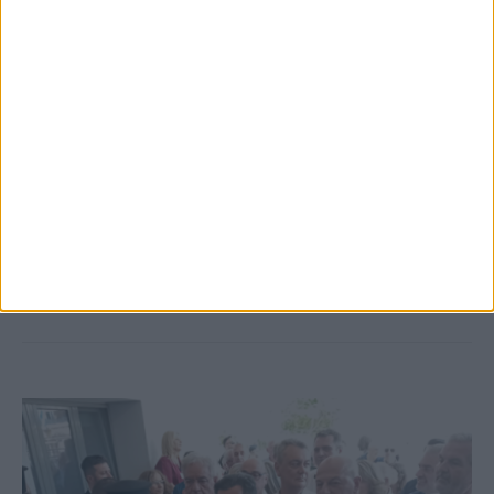
5 Αυγούστου 2026, 6:01 μμ
Επέμβαση της Πυροσβεστικής σε εστία
φωτιάς πίσω από τον σταθμό του ΟΣΕ
(φωτο & βιντεο)
ΚΑΡΔΙΤΣΑ