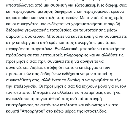
αποστέλλονται από μια συσκευή για εξατομικευμένες διαφημίσεις
λέγοντας ότι δείχνει βελτίωση της
και περιεχόμενο, μέτρηση διαφήμισης και περιεχομένου, έρευνα
ρευστότητας και μείωση της δανειακής
ακροατηρίου και ανάπτυξη υπηρεσιών.
Με την άδειά σας, εμείς
επιβάρυνσης. Επισήμανε ότι το 2024
και οι συνεργάτες μας ενδέχεται να χρησιμοποιήσουμε ακριβή
τέθηκαν οι βάσεις για την καλύτερη
δεδομένα γεωγραφικής τοποθεσίας και ταυτοποίησης μέσω
σάρωσης συσκευών. Μπορείτε να κάνετε κλικ για να συναινέσετε
εισπραξιμότητα και την εξυπηρέτηση των
στην επεξεργασία από εμάς και τους συνεργάτες μας όπως
πολιτών, ενώ το 2025 ήταν μια καλύτερη
περιγράφεται παραπάνω. Εναλλακτικά, μπορείτε να αποκτήσετε
χρονιά με εκκαθάριση σημαντικών
πρόσβαση σε πιο λεπτομερείς πληροφορίες και να αλλάξετε τις
προτιμήσεις σας πριν συναινέσετε ή να αρνηθείτε να
εκκρεμοτήτων προηγούμενων ετών.
συναινέσετε.
Λάβετε υπόψη ότι κάποια επεξεργασία των
προσωπικών σας δεδομένων ενδέχεται να μην απαιτεί τη
Ακολούθησαν η παρουσίαση ορισμένων
συγκατάθεσή σας, αλλά έχετε το δικαίωμα να αρνηθείτε αυτήν
κύριων παρατηρήσεων – ανάλυση των
την επεξεργασία. Οι προτιμήσεις σας θα ισχύουν μόνο για αυτόν
τον ιστότοπο. Μπορείτε να αλλάξετε τις προτιμήσεις σας ή να
οικονομικών μεγεθών του ισολογισμού και
ανακαλέσετε τη συγκατάθεσή σας ανά πάσα στιγμή
ερωτήσεις από τους Δημοτικούς
επιστρέφοντας σε αυτόν τον ιστότοπο και κάνοντας κλικ στο
Συμβούλους που απαντήθηκαν στη
κουμπί "Απορρήτου" στο κάτω μέρος της ιστοσελίδας.
συνέχεια.