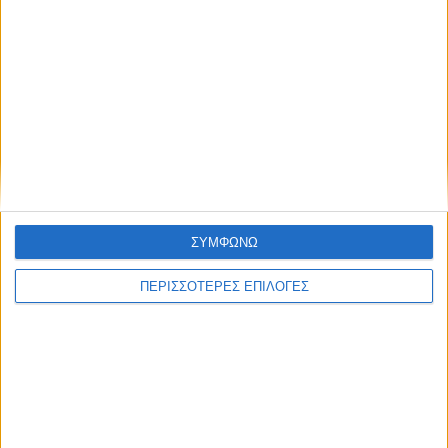
ΚΑΡΔΙΤΣΑ
Άρχισε η ιερακοθηρία στο Παυσίλυπο για
ΣΥΜΦΩΝΩ
τα κορακοειδή (ΒΙΝΤΕΟ)
ΠΕΡΙΣΣΟΤΕΡΕΣ ΕΠΙΛΟΓΕΣ