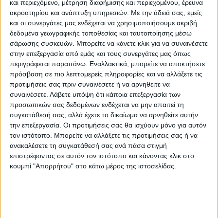
και περιεχόμενο, μέτρηση διαφήμισης και περιεχομένου, έρευνα
Σύμφωνα με το έθιμο, τον Μάρτιο τα παιδιά
ακροατηρίου και ανάπτυξη υπηρεσιών.
Με την άδειά σας, εμείς
έφτιαχναν ένα ξύλινο ομοίωμα χελιδονιού,
και οι συνεργάτες μας ενδέχεται να χρησιμοποιήσουμε ακριβή
πελεκημένο από τα ίδια ή κάποιον
δεδομένα γεωγραφικής τοποθεσίας και ταυτοποίησης μέσω
σάρωσης συσκευών. Μπορείτε να κάνετε κλικ για να συναινέσετε
μεγαλύτερο, πάνω σε μία βέργα. Αφού
στην επεξεργασία από εμάς και τους συνεργάτες μας όπως
τύλιγαν γύρω από τη βέργα ένα σπάγκο
περιγράφεται παραπάνω. Εναλλακτικά, μπορείτε να αποκτήσετε
περίπου 50 – 60 εκατοστών, τοποθετούσαν
πρόσβαση σε πιο λεπτομερείς πληροφορίες και να αλλάξετε τις
τη βέργα μέσα σε ένα καλάμι. Από μία
προτιμήσεις σας πριν συναινέσετε ή να αρνηθείτε να
συναινέσετε.
Λάβετε υπόψη ότι κάποια επεξεργασία των
τρύπα του καλαμιού έβγαζαν έξω την άκρη
προσωπικών σας δεδομένων ενδέχεται να μην απαιτεί τη
του σπάγκου. Καθώς τραβούσαν με δύναμη
συγκατάθεσή σας, αλλά έχετε το δικαίωμα να αρνηθείτε αυτήν
το σχοινί, η βέργα που στηριζόταν σε
την επεξεργασία. Οι προτιμήσεις σας θα ισχύουν μόνο για αυτόν
τον ιστότοπο. Μπορείτε να αλλάξετε τις προτιμήσεις σας ή να
κάποιο κόμπο του καλαμιού αναγκαζόταν
ανακαλέσετε τη συγκατάθεσή σας ανά πάσα στιγμή
να περιστραφεί και μαζί της περιστρεφόταν
επιστρέφοντας σε αυτόν τον ιστότοπο και κάνοντας κλικ στο
και το ξύλινο ομοίωμα. Καθώς μάλιστα είχε
κουμπί "Απορρήτου" στο κάτω μέρος της ιστοσελίδας.
ανοιχτές τις φτερούγες, δημιουργούσε στον
παρατηρητή την ψευδαίσθηση ότι πετάει. Οι
κινήσεις των χεριών ήταν ρυθμικές και
συνοδευόταν από τους στίχους του