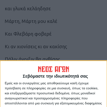
και γλυκά κελάηδησε
Μάρτη, Μάρτη μου καλέ
Και Φλεβάρη φοβερέ
Κι αν χιονίσεις κι αν κακίσης
Πάλιν άνοιξιν θα ανθίσης
Οι μαθητές επισκέφθηκαν και τα γραφεία
Σεβόμαστε την ιδιωτικότητά σας
του «
Νέου Αγώνα
» φέρνοντας μαζί τους
Εμείς και οι συνεργάτες μας αποθηκεύουμε και/ή έχουμε
ανοιξιάτικη…διάθεση!
πρόσβαση σε πληροφορίες σε μια συσκευή, όπως τα cookies,
και επεξεργαζόμαστε προσωπικά δεδομένα, όπως μοναδικοί
Τα Χελιδονίσματα
αναγνωριστικοί και προσαρμοσμένες πληροφορίες που
αποστέλλονται από μια συσκευή για εξατομικευμένες διαφημίσεις