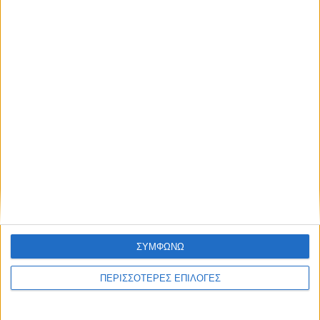
ψεκασμοί
ΘΕΣΣΑΛΙΑ FM
ΑΚΟΥΣΤΕ ΖΩΝΤΑΝΑ
ΣΥΜΦΩΝΩ
ΕΠΙΚΕΦΑΛΗΣ ΕΙΔΗΣΕΙΣ
ΠΕΡΙΣΣΟΤΕΡΕΣ ΕΠΙΛΟΓΕΣ