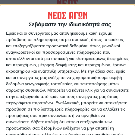
Σεβόμαστε την ιδιωτικότητά σας
ΝΕΟΣ ΑΓΩΝ
Εμείς και οι συνεργάτες μας αποθηκεύουμε και/ή έχουμε
πρόσβαση σε πληροφορίες σε μια συσκευή, όπως τα cookies,
https://neosagon.gr
και επεξεργαζόμαστε προσωπικά δεδομένα, όπως μοναδικοί
Η Αρχαιότερη Καθημερινή Πρωινή Εφημερίδα της Καρδίτσας
αναγνωριστικοί και προσαρμοσμένες πληροφορίες που
αποστέλλονται από μια συσκευή για εξατομικευμένες διαφημίσεις
και περιεχόμενο, μέτρηση διαφήμισης και περιεχομένου, έρευνα
ακροατηρίου και ανάπτυξη υπηρεσιών.
Με την άδειά σας, εμείς
και οι συνεργάτες μας ενδέχεται να χρησιμοποιήσουμε ακριβή
δεδομένα γεωγραφικής τοποθεσίας και ταυτοποίησης μέσω
ΠΑΡΟΜΟΙΑ ΑΡΘΡΑ
σάρωσης συσκευών. Μπορείτε να κάνετε κλικ για να συναινέσετε
στην επεξεργασία από εμάς και τους συνεργάτες μας όπως
περιγράφεται παραπάνω. Εναλλακτικά, μπορείτε να αποκτήσετε
πρόσβαση σε πιο λεπτομερείς πληροφορίες και να αλλάξετε τις
προτιμήσεις σας πριν συναινέσετε ή να αρνηθείτε να
συναινέσετε.
Λάβετε υπόψη ότι κάποια επεξεργασία των
προσωπικών σας δεδομένων ενδέχεται να μην απαιτεί τη
συγκατάθεσή σας, αλλά έχετε το δικαίωμα να αρνηθείτε αυτήν