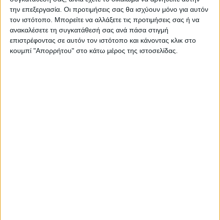
την επεξεργασία. Οι προτιμήσεις σας θα ισχύουν μόνο για αυτόν
τον ιστότοπο. Μπορείτε να αλλάξετε τις προτιμήσεις σας ή να
ανακαλέσετε τη συγκατάθεσή σας ανά πάσα στιγμή
επιστρέφοντας σε αυτόν τον ιστότοπο και κάνοντας κλικ στο
κουμπί "Απορρήτου" στο κάτω μέρος της ιστοσελίδας.
ΚΑΡΔΙΤΣΑ
10 βαθμούς Κελσίου έπεσε η θερμοκρασία
το απόγευμα στην Καρδίτσα, πτήση
αντιχαλαζικής προστασίας στον ουρανό