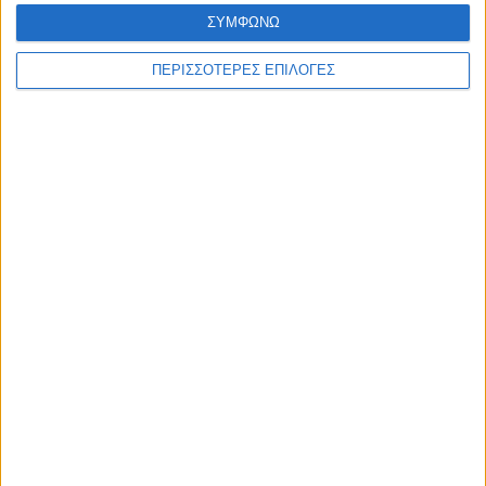
ΣΥΜΦΩΝΩ
ΠΕΡΙΣΣΟΤΕΡΕΣ ΕΠΙΛΟΓΕΣ
ΠΟΛΙΤΙΣΜΟΣ
Με επιτυχία ολοκληρώθηκε η θερινή
κατασκήνωση του Σώματος Ελληνικού
Οδηγισμού στα Κανάλια
ΘΕΣΣΑΛΙΑ FM