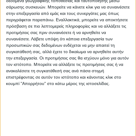
δεδομένα γεωγραφικής τοποθεσίας και ταυτοποίησης μέσω
σάρωσης συσκευών. Μπορείτε να κάνετε κλικ για να συναινέσετε
στην επεξεργασία από εμάς και τους συνεργάτες μας όπως
περιγράφεται παραπάνω. Εναλλακτικά, μπορείτε να αποκτήσετε
πρόσβαση σε πιο λεπτομερείς πληροφορίες και να αλλάξετε τις
προτιμήσεις σας πριν συναινέσετε ή να αρνηθείτε να
συναινέσετε.
Λάβετε υπόψη ότι κάποια επεξεργασία των
προσωπικών σας δεδομένων ενδέχεται να μην απαιτεί τη
συγκατάθεσή σας, αλλά έχετε το δικαίωμα να αρνηθείτε αυτήν
την επεξεργασία. Οι προτιμήσεις σας θα ισχύουν μόνο για αυτόν
τον ιστότοπο. Μπορείτε να αλλάξετε τις προτιμήσεις σας ή να
ανακαλέσετε τη συγκατάθεσή σας ανά πάσα στιγμή
επιστρέφοντας σε αυτόν τον ιστότοπο και κάνοντας κλικ στο
κουμπί "Απορρήτου" στο κάτω μέρος της ιστοσελίδας.
Γενική είσοδος
7,50€
Παιδιά έως 12ετών – Φοιτητές – Α.Μ.Ε.Α. –
Άνεργοι – Πολύτεκνοι – Τρίτεκνοι
– 6 €
ΠΡΟΣΦΟΡΑ:
Κάθε Πέμπτη Γενική είσοδος
5€
για όλες τις ταινίες
Τελευταίες Ειδήσεις Σήμερα