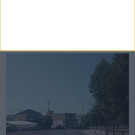
Ξεκινά η κατεδάφιση ετοιμόρροπων
κτιρίων σε Αγναντερό και Ριζοβούνι
ΚΑΡΔΙΤΣΑ