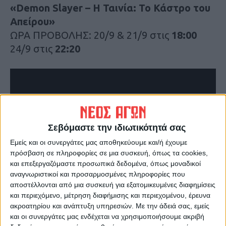
«Demon Slayer – Η Ταινία: Το Κάστρο του
Απείρου»
ΩΡΑ ΠΡΟΒΟΛΗΣ: 20/9 & 21/9 στις
18:00
24/9 στις
22:20
Σεβόμαστε την ιδιωτικότητά σας
Εμείς και οι συνεργάτες μας αποθηκεύουμε και/ή έχουμε
πρόσβαση σε πληροφορίες σε μια συσκευή, όπως τα cookies,
και επεξεργαζόμαστε προσωπικά δεδομένα, όπως μοναδικοί
αναγνωριστικοί και προσαρμοσμένες πληροφορίες που
αποστέλλονται από μια συσκευή για εξατομικευμένες διαφημίσεις
«Ο Γελωτοποιός 2»
και περιεχόμενο, μέτρηση διαφήμισης και περιεχομένου, έρευνα
ακροατηρίου και ανάπτυξη υπηρεσιών.
Με την άδειά σας, εμείς
ΩΡΑ ΠΡΟΒΟΛΗΣ: από 18/9 έως 23/9 στις
και οι συνεργάτες μας ενδέχεται να χρησιμοποιήσουμε ακριβή
22:20