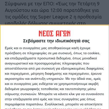
Σύμφωνα με την ΕΠΟ: «Έως την Τετάρτη 9
Αυγούστου και ώρα 12:00 παρατάθηκε για
τις ομάδες της Super League 2 η προθεσμία
υποβολής δήλωσης συμμετοχής στο
Κύπελλο Ελλάδας.
Σεβόμαστε την ιδιωτικότητά σας
Η αρχική προθεσμία εξέπνεε την
Εμείς και οι συνεργάτες μας αποθηκεύουμε και/ή έχουμε
Παρασκευή 4 Αυγούστου».
πρόσβαση σε πληροφορίες σε μια συσκευή, όπως τα cookies,
και επεξεργαζόμαστε προσωπικά δεδομένα, όπως μοναδικοί
Θυμίζουμε ότι από την Καρδίτσα στον
αναγνωριστικοί και προσαρμοσμένες πληροφορίες που
θεσμό του Κυπέλλου Ελλάδος θα μετέχουν
αποστέλλονται από μια συσκευή για εξατομικευμένες διαφημίσεις
και περιεχόμενο, μέτρηση διαφήμισης και περιεχομένου, έρευνα
φέτος η Αναγέννηση ως ομάδα της super
ακροατηρίου και ανάπτυξη υπηρεσιών.
Με την άδειά σας, εμείς
laague 2 και ο Ατρόμητος Παλαμά που
και οι συνεργάτες μας ενδέχεται να χρησιμοποιήσουμε ακριβή
αναδείχθηκε Κυπελλούχος της ΕΠΣΚ
δεδομένα γεωγραφικής τοποθεσίας και ταυτοποίησης μέσω
σάρωσης συσκευών. Μπορείτε να κάνετε κλικ για να συναινέσετε
κερδίζοντας τον Αστέρα στον τελικό που
στην επεξεργασία από εμάς και τους συνεργάτες μας όπως
έγινα πριν λίγους μήνες στο Δημοτικό
περιγράφεται παραπάνω. Εναλλακτικά, μπορείτε να αποκτήσετε
Στάδιο.