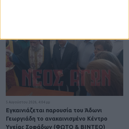
5 Αυγούστου 2026, 4:04 μμ
Εγκαινιάζεται παρουσία του Άδωνι
Γεωργιάδη το ανακαινισμένο Κέντρο
Υγείας Σοφάδων (ΦΩΤΟ & ΒΙΝΤΕΟ)