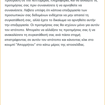
πρόσβαση σε πιο λεπτομερείς πληροφορίες και να αλλάξετε τις
προτιμήσεις σας πριν συναινέσετε ή να αρνηθείτε να
συναινέσετε.
Λάβετε υπόψη ότι κάποια επεξεργασία των
Τελευταίες Ειδήσεις Σήμερα
προσωπικών σας δεδομένων ενδέχεται να μην απαιτεί τη
συγκατάθεσή σας, αλλά έχετε το δικαίωμα να αρνηθείτε αυτήν
την επεξεργασία. Οι προτιμήσεις σας θα ισχύουν μόνο για αυτόν
Ακολούθησε την εφημερίδα ΝΕΟΣ
τον ιστότοπο. Μπορείτε να αλλάξετε τις προτιμήσεις σας ή να
ΑΓΩΝ στο Google News!
ανακαλέσετε τη συγκατάθεσή σας ανά πάσα στιγμή
επιστρέφοντας σε αυτόν τον ιστότοπο και κάνοντας κλικ στο
Όλες οι εξελίξεις στην περιοχή της
κουμπί "Απορρήτου" στο κάτω μέρος της ιστοσελίδας.
Καρδίτσας και ευρύτερα της Θεσσαλίας
ΠΡΟΗΓΟΥΜΕΝΟ ΑΡΘΡΟ
ΕΠΟΜΕΝΟ ΑΡΘΡΟ
Άνω των 265 εκατομμυρίων
Τεράστιος Μπούφος
ευρώ χρωστούν περί τα 65
νομικά πρόσωπα στο Ν.
Καρδίτσας!