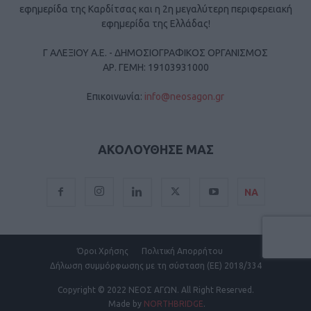
εφημερίδα της Καρδίτσας και η 2η μεγαλύτερη περιφερειακή
εφημερίδα της Ελλάδας!
Γ ΑΛΕΞΙΟΥ Α.Ε. - ΔΗΜΟΣΙΟΓΡΑΦΙΚΟΣ ΟΡΓΑΝΙΣΜΟΣ
ΑΡ. ΓΕΜΗ: 19103931000
Επικοινωνία:
info@neosagon.gr
ΑΚΟΛΟΥΘΗΣΕ ΜΑΣ
ΝΑ
Όροι Χρήσης
Πολιτική Απορρήτου
Δήλωση συμμόρφωσης με τη σύσταση (ΕΕ) 2018/334
Copyright
© 2022 ΝΕΟΣ ΑΓΩΝ.
All Right Reserved.
Made by
NORTHBRIDGE
.