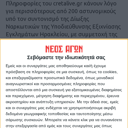
Πληροφορίες του cretalive.gr κάνουν λόγο
για περισσότερους από 200 αστυνομικούς
υπό τον συντονισμό της Δίωξης
Ναρκωτικών της Υποδιεύθυνσης Εξιχνίασης
Εγκλημάτων Ηρακλείου, με συμμετοχή της
Υποδιεύθυνσης Εξιχνίασης Εγκλημάτων
Ηρακλείου, της ΕΚΑΜ Κρήτης, της ΟΠΚΕ και
των ΤΑΕ Μυλοποτάμου, Μεσσαράς και
Σεβόμαστε την ιδιωτικότητά σας
Ηρακλείου.
Εμείς και οι συνεργάτες μας αποθηκεύουμε και/ή έχουμε
πρόσβαση σε πληροφορίες σε μια συσκευή, όπως τα cookies,
και επεξεργαζόμαστε προσωπικά δεδομένα, όπως μοναδικοί
Κατά πληροφορίες στο στόχαστρο έχουν
αναγνωριστικοί και προσαρμοσμένες πληροφορίες που
μπει δύο εγκληματικές ομάδες-οικογένειες
αποστέλλονται από μια συσκευή για εξατομικευμένες διαφημίσεις
στον πυρήνα τους- με κοινό συνδετικό κρίκο
και περιεχόμενο, μέτρηση διαφήμισης και περιεχομένου, έρευνα
ακροατηρίου και ανάπτυξη υπηρεσιών.
Με την άδειά σας, εμείς
με τουλάχιστον έναν από τους διαλόγους να
και οι συνεργάτες μας ενδέχεται να χρησιμοποιήσουμε ακριβή
καταγράφει ότι κάτοικος των Ζωνιανών
δεδομένα γεωγραφικής τοποθεσίας και ταυτοποίησης μέσω
έψαχνε να βρει ζώα ενόψει ελέγχου για όσα
σάρωσης συσκευών. Μπορείτε να κάνετε κλικ για να συναινέσετε
είχε δηλώσει στις αρμόδιες υπηρεσίες.
στην επεξεργασία από εμάς και τους συνεργάτες μας όπως