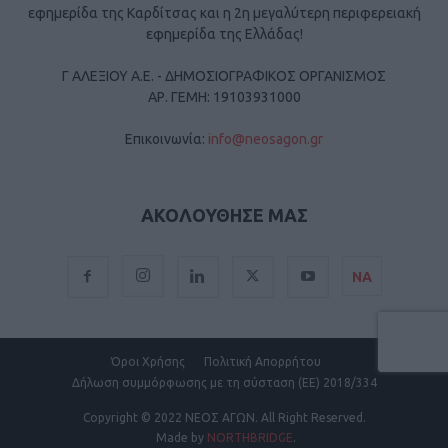
εφημερίδα της Καρδίτσας και η 2η μεγαλύτερη περιφερειακή
εφημερίδα της Ελλάδας!
Γ ΑΛΕΞΙΟΥ Α.Ε. - ΔΗΜΟΣΙΟΓΡΑΦΙΚΟΣ ΟΡΓΑΝΙΣΜΟΣ
ΑΡ. ΓΕΜΗ: 19103931000
Επικοινωνία:
info@neosagon.gr
ΑΚΟΛΟΥΘΗΣΕ ΜΑΣ
ΝΑ
Όροι Χρήσης
Πολιτική Απορρήτου
Δήλωση συμμόρφωσης με τη σύσταση (ΕΕ) 2018/334
Copyright
© 2022 ΝΕΟΣ ΑΓΩΝ.
All Right Reserved.
Made by
NORTHBRIDGE
.