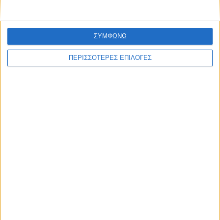
ΣΥΜΦΩΝΩ
ΠΕΡΙΣΣΟΤΕΡΕΣ ΕΠΙΛΟΓΕΣ
ΘΕΣΣΑΛΙΑ
Η Θεσσαλία να γίνει το πρώτο πεδίο
εφαρμογής της Εθνικής Στρατηγικής για
τα Ύδατα