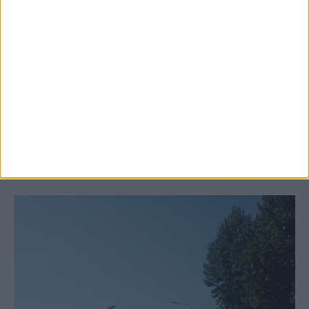
6 Αυγούστου 2026, 10:11 πμ
Ξεκινά η κατεδάφιση ετοιμόρροπων
κτιρίων σε Αγναντερό και Ριζοβούνι
ΚΑΡΔΙΤΣΑ