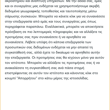
ακροατηρίου και ανάπτυξη υπηρεσιών.
Με την άδειά σας, εμείς
χώρο.
και οι συνεργάτες μας ενδέχεται να χρησιμοποιήσουμε ακριβή
δεδομένα γεωγραφικής τοποθεσίας και ταυτοποίησης μέσω
σάρωσης συσκευών. Μπορείτε να κάνετε κλικ για να συναινέσετε
Στο σημείο έσπευσε από την πρώτη στιγμή
στην επεξεργασία από εμάς και τους συνεργάτες μας όπως
και η Πρόεδρος της Κοινότητας Κωνσταντία
περιγράφεται παραπάνω. Εναλλακτικά, μπορείτε να αποκτήσετε
Κρανιώτου- Παπαντώνη, ενώ στην
πρόσβαση σε πιο λεπτομερείς πληροφορίες και να αλλάξετε τις
επιχείρηση συμμετείχε με μηχάνημα και
προτιμήσεις σας πριν συναινέσετε ή να αρνηθείτε να
συναινέσετε.
Λάβετε υπόψη ότι κάποια επεξεργασία των
ένας εθελοντής από την κοινότητα.
προσωπικών σας δεδομένων ενδέχεται να μην απαιτεί τη
συγκατάθεσή σας, αλλά έχετε το δικαίωμα να αρνηθείτε αυτήν
την επεξεργασία. Οι προτιμήσεις σας θα ισχύουν μόνο για αυτόν
τον ιστότοπο. Μπορείτε να αλλάξετε τις προτιμήσεις σας ή να
ανακαλέσετε τη συγκατάθεσή σας ανά πάσα στιγμή
επιστρέφοντας σε αυτόν τον ιστότοπο και κάνοντας κλικ στο
κουμπί "Απορρήτου" στο κάτω μέρος της ιστοσελίδας.