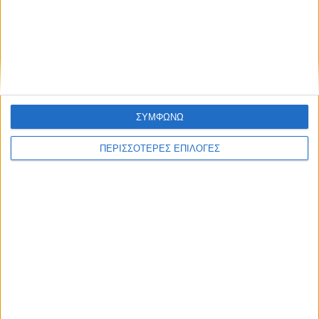
ΚΑΡΔΙΤΣΑ
Έργο καθαρισμού του Ρογόζινου και
αποκατάστασης των αναχωμάτων
ΣΥΜΦΩΝΩ
ΠΕΡΙΣΣΟΤΕΡΕΣ ΕΠΙΛΟΓΕΣ