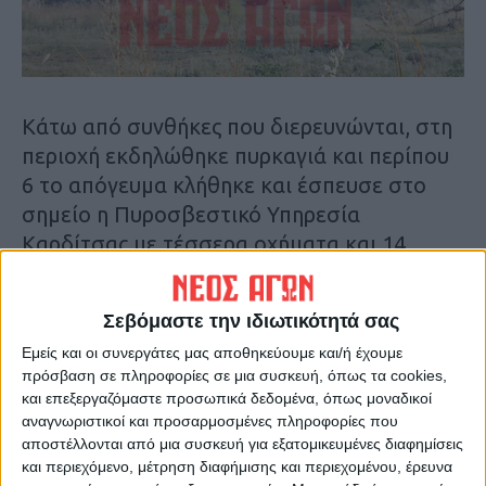
Κάτω από συνθήκες που διερευνώνται, στη
περιοχή εκδηλώθηκε πυρκαγιά και περίπου
6 το απόγευμα κλήθηκε και έσπευσε στο
σημείο η Πυροσβεστικό Υπηρεσία
Καρδίτσας με τέσσερα οχήματα και 14
πυροσβέστες.
Σεβόμαστε την ιδιωτικότητά σας
Οι πυροσβέστες με κατάλληλους χειρισμούς
Εμείς και οι συνεργάτες μας αποθηκεύουμε και/ή έχουμε
κατάφεραν να θέσουν τη φωτιά υπό έλεγχο
πρόσβαση σε πληροφορίες σε μια συσκευή, όπως τα cookies,
προτού γίνει πιο απειλητική για το δασύλλιο
και επεξεργαζόμαστε προσωπικά δεδομένα, όπως μοναδικοί
και έναν παλιό επαγγελματικό χώρο στον
αναγνωριστικοί και προσαρμοσμένες πληροφορίες που
αποστέλλονται από μια συσκευή για εξατομικευμένες διαφημίσεις
οποίο υπήρχαν μηχανήματα. Μάλιστα
και περιεχόμενο, μέτρηση διαφήμισης και περιεχομένου, έρευνα
κάηκαν κάποια λάστιχα που υπήρχαν στο