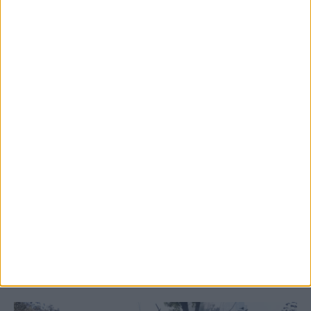
5 Αυγούστου 2026, 6:14 μμ
Παρανάλωμα του πυρός έγινε ΙΧ έξω από
το Μορφοβούνι, έσπευσε η Πυροσβεστική
(ΦΩΤΟ)
ΚΑΡΔΙΤΣΑ