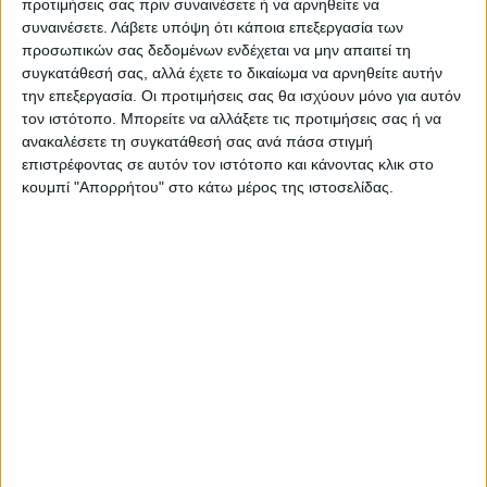
προτιμήσεις σας πριν συναινέσετε ή να αρνηθείτε να
Δεύτερη εβδομάδα
“Ζωντανεύει” ξανά το
συναινέσετε.
Λάβετε υπόψη ότι κάποια επεξεργασία των
κινητοποιήσεων από τους
υπαίθριο θέατρο της
προσωπικών σας δεδομένων ενδέχεται να μην απαιτεί τη
δικαστικούς υπαλλήλους
Μητρόπολης
συγκατάθεσή σας, αλλά έχετε το δικαίωμα να αρνηθείτε αυτήν
την επεξεργασία. Οι προτιμήσεις σας θα ισχύουν μόνο για αυτόν
τον ιστότοπο. Μπορείτε να αλλάξετε τις προτιμήσεις σας ή να
ανακαλέσετε τη συγκατάθεσή σας ανά πάσα στιγμή
επιστρέφοντας σε αυτόν τον ιστότοπο και κάνοντας κλικ στο
κουμπί "Απορρήτου" στο κάτω μέρος της ιστοσελίδας.
ΝΕΟΣ ΑΓΩΝ
https://neosagon.gr
Η Αρχαιότερη Καθημερινή Πρωινή Εφημερίδα της Καρδίτσας
ΠΑΡΟΜΟΙΑ ΑΡΘΡΑ