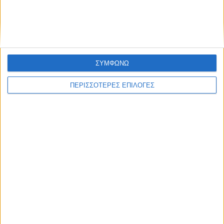
Ασφυξία στις φυλακές νέων Βόλου – 106
κρατούμενοι σε χώρο για 54
ΣΥΜΦΩΝΩ
ΠΕΡΙΣΣΟΤΕΡΕΣ ΕΠΙΛΟΓΕΣ
ΘΕΣΣΑΛΙΑ FM
ΑΚΟΥΣΤΕ ΖΩΝΤΑΝΑ
ΕΠΙΚΕΦΑΛΗΣ ΕΙΔΗΣΕΙΣ