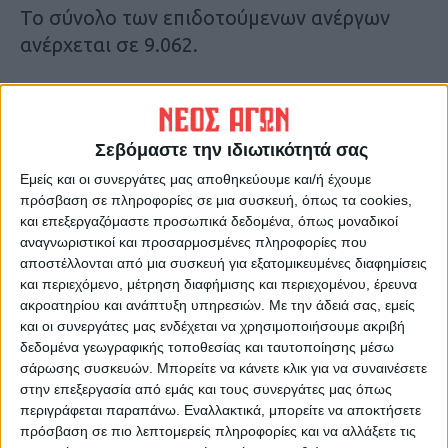
Το σύνολο των επιδοτούμενων ανέργων
ανέρχεται σε 9.062.
Τον αντίστοιχο μήνα του 2025 (Μάρτιος) ο
αριθμός των ανέργων ήταν μεγαλύτερος,
Σεβόμαστε την ιδιωτικότητά σας
ανέρχονταν σε 59.862, ενώ τον Φεβρουάριο
του 2026 ανέρχονταν σε (56.927).
Εμείς και οι συνεργάτες μας αποθηκεύουμε και/ή έχουμε
πρόσβαση σε πληροφορίες σε μια συσκευή, όπως τα cookies,
και επεξεργαζόμαστε προσωπικά δεδομένα, όπως μοναδικοί
Τελευταίες Ειδήσεις Σήμερα
αναγνωριστικοί και προσαρμοσμένες πληροφορίες που
αποστέλλονται από μια συσκευή για εξατομικευμένες διαφημίσεις
και περιεχόμενο, μέτρηση διαφήμισης και περιεχομένου, έρευνα
Ακολούθησε την εφημερίδα ΝΕΟΣ
ακροατηρίου και ανάπτυξη υπηρεσιών.
Με την άδειά σας, εμείς
και οι συνεργάτες μας ενδέχεται να χρησιμοποιήσουμε ακριβή
ΑΓΩΝ στο Google News!
δεδομένα γεωγραφικής τοποθεσίας και ταυτοποίησης μέσω
Όλες οι εξελίξεις στην περιοχή της
σάρωσης συσκευών. Μπορείτε να κάνετε κλικ για να συναινέσετε
Καρδίτσας και ευρύτερα της Θεσσαλίας
στην επεξεργασία από εμάς και τους συνεργάτες μας όπως
περιγράφεται παραπάνω. Εναλλακτικά, μπορείτε να αποκτήσετε
πρόσβαση σε πιο λεπτομερείς πληροφορίες και να αλλάξετε τις
ΠΡΟΗΓΟΥΜΕΝΟ ΑΡΘΡΟ
ΕΠΟΜΕΝΟ ΑΡΘΡΟ