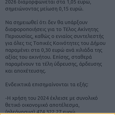
2026 διαμορφώνεται στα 1,05 ευρώ,
σημειώνοντας μείωση 0,15 ευρώ.
Να σημειωθεί ότι δεν θα υπάρξουν
διαφοροποιήσεις για το Τέλος Ακίνητης
Περιουσίας, καθώς ο ενιαίος συντελεστής
για όλες τις Τοπικές Κοινότητες του Δήμου
παραμένει στα 0,30 ευρώ ανά χιλιάδα της
αξίας του ακινήτου. Επίσης, σταθερά
παραμένουν τα τέλη ύδρευσης, άρδευσης
και αποχέτευσης.
Ενδεικτικά επισημαίνονται τα εξής:
-Η χρήση του 2024 έκλεισε με συνολικό
θετικό οικονομικό αποτέλεσμα,
(πλεόνασμα) 474.322,27 ευρώ,