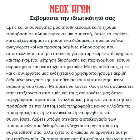
επιτυγχάνοντας μάλιστα πλεονασματικό
οργανικό αποτέλεσμα (πλεόνασμα)
Σεβόμαστε την ιδιωτικότητά σας
131.474,63 ευρώ, αποδεικνύοντας ότι η
Εμείς και οι συνεργάτες μας αποθηκεύουμε και/ή έχουμε
ανάπτυξη μπορεί να συνδυάζεται με τη
πρόσβαση σε πληροφορίες σε μια συσκευή, όπως τα cookies,
δημοσιονομική πειθαρχία.
και επεξεργαζόμαστε προσωπικά δεδομένα, όπως μοναδικοί
αναγνωριστικοί και προσαρμοσμένες πληροφορίες που
αποστέλλονται από μια συσκευή για εξατομικευμένες διαφημίσεις
-Το χρηματικό υπόλοιπο στο τέλος του 2024
και περιεχόμενο, μέτρηση διαφήμισης και περιεχομένου, έρευνα
ανήλθε στα 5.355.987,37 ευρώ,
ακροατηρίου και ανάπτυξη υπηρεσιών.
Με την άδειά σας, εμείς
καταδεικνύοντας την υψηλή ταμειακή
και οι συνεργάτες μας ενδέχεται να χρησιμοποιήσουμε ακριβή
επάρκεια του Δήμου.
δεδομένα γεωγραφικής τοποθεσίας και ταυτοποίησης μέσω
σάρωσης συσκευών. Μπορείτε να κάνετε κλικ για να συναινέσετε
στην επεξεργασία από εμάς και τους συνεργάτες μας όπως
-Τα διαθέσιμα κεφάλαια, (ταμείο και
περιγράφεται παραπάνω. Εναλλακτικά, μπορείτε να αποκτήσετε
τραπεζικές καταθέσεις), διαμορφώθηκαν σε
πρόσβαση σε πιο λεπτομερείς πληροφορίες και να αλλάξετε τις
5.372.945,39 ευρώ, προσφέροντας
προτιμήσεις σας πριν συναινέσετε ή να αρνηθείτε να
συναινέσετε.
Λάβετε υπόψη ότι κάποια επεξεργασία των
ασφάλεια και ευελιξία για την υλοποίηση
προσωπικών σας δεδομένων ενδέχεται να μην απαιτεί τη
δράσεων και έργων.
συγκατάθεσή σας, αλλά έχετε το δικαίωμα να αρνηθείτε αυτήν
την επεξεργασία. Οι προτιμήσεις σας θα ισχύουν μόνο για αυτόν