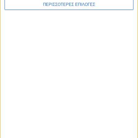
ΠΕΡΙΣΣΟΤΕΡΕΣ ΕΠΙΛΟΓΕΣ
ΚΑΡΔΙΤΣΑ
Φωτιά σε φορτηγό στην Καρδίτσα