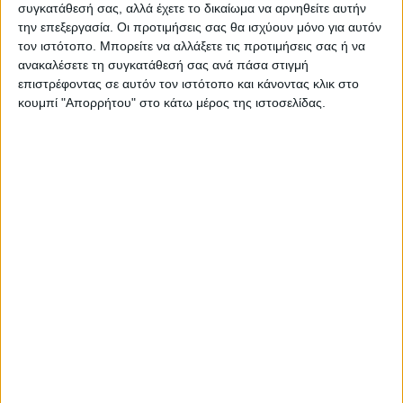
συγκατάθεσή σας, αλλά έχετε το δικαίωμα να αρνηθείτε αυτήν
την επεξεργασία. Οι προτιμήσεις σας θα ισχύουν μόνο για αυτόν
τον ιστότοπο. Μπορείτε να αλλάξετε τις προτιμήσεις σας ή να
ανακαλέσετε τη συγκατάθεσή σας ανά πάσα στιγμή
ΝΕΟΣ ΑΓΩΝ
επιστρέφοντας σε αυτόν τον ιστότοπο και κάνοντας κλικ στο
https://neosagon.gr
κουμπί "Απορρήτου" στο κάτω μέρος της ιστοσελίδας.
Η Αρχαιότερη Καθημερινή Πρωινή Εφημερίδα της Καρδίτσας
ΠΑΡΟΜΟΙΑ ΑΡΘΡΑ