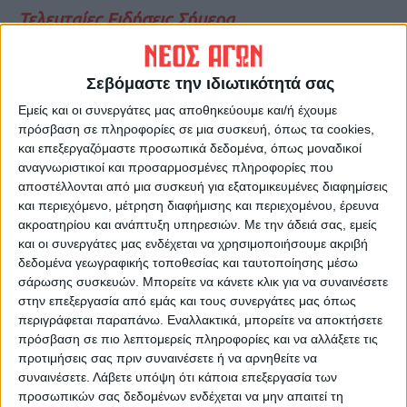
Τελευταίες Ειδήσεις Σήμερα
Σεβόμαστε την ιδιωτικότητά σας
Ακολούθησε την εφημερίδα ΝΕΟΣ
ΑΓΩΝ στο Google News!
Εμείς και οι συνεργάτες μας αποθηκεύουμε και/ή έχουμε
πρόσβαση σε πληροφορίες σε μια συσκευή, όπως τα cookies,
Όλες οι εξελίξεις στην περιοχή της
και επεξεργαζόμαστε προσωπικά δεδομένα, όπως μοναδικοί
Καρδίτσας και ευρύτερα της Θεσσαλίας
αναγνωριστικοί και προσαρμοσμένες πληροφορίες που
αποστέλλονται από μια συσκευή για εξατομικευμένες διαφημίσεις
και περιεχόμενο, μέτρηση διαφήμισης και περιεχομένου, έρευνα
ΠΡΟΗΓΟΥΜΕΝΟ ΑΡΘΡΟ
ΕΠΟΜΕΝΟ ΑΡΘΡΟ
ακροατηρίου και ανάπτυξη υπηρεσιών.
Με την άδειά σας, εμείς
Ισχυροί δεσμοί του Δήμου
Στο ΤΠΑ του Υπ. Εσωτερικών
και οι συνεργάτες μας ενδέχεται να χρησιμοποιήσουμε ακριβή
Αργιθέας και Γερμανών
οι αποκαταστάσεις στη ΔΕΥΑ
δεδομένα γεωγραφικής τοποθεσίας και ταυτοποίησης μέσω
Δημάρχων με το βλέμμα στο
Σοφάδων
σάρωσης συσκευών. Μπορείτε να κάνετε κλικ για να συναινέσετε
μέλλον
στην επεξεργασία από εμάς και τους συνεργάτες μας όπως
περιγράφεται παραπάνω. Εναλλακτικά, μπορείτε να αποκτήσετε
πρόσβαση σε πιο λεπτομερείς πληροφορίες και να αλλάξετε τις
προτιμήσεις σας πριν συναινέσετε ή να αρνηθείτε να
συναινέσετε.
Λάβετε υπόψη ότι κάποια επεξεργασία των
προσωπικών σας δεδομένων ενδέχεται να μην απαιτεί τη