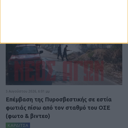
5 Αυγούστου 2026, 6:01 μμ
Επέμβαση της Πυροσβεστικής σε εστία
φωτιάς πίσω από τον σταθμό του ΟΣΕ
(φωτο & βιντεο)
ΚΑΡΔΙΤΣΑ