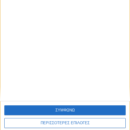
ΓΝΩΜΕΣ & ΣΧΟΛΙΑ
Λίγες ημέρες προσαρμογής για τα
γεράκια...
ΘΕΣΣΑΛΙΑ FM
ΣΥΜΦΩΝΩ
ΑΚΟΥΣΤΕ ΖΩΝΤΑΝΑ
ΠΕΡΙΣΣΟΤΕΡΕΣ ΕΠΙΛΟΓΕΣ