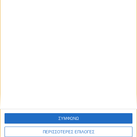
ΑΘΛΗΤΙΚΑ
Επέστρεψε ο Φράνσις Οκόρο στον ΑΣΚ!
ΣΥΜΦΩΝΩ
ΑΘΛΗΤΙΚΑ
ΠΕΡΙΣΣΟΤΕΡΕΣ ΕΠΙΛΟΓΕΣ