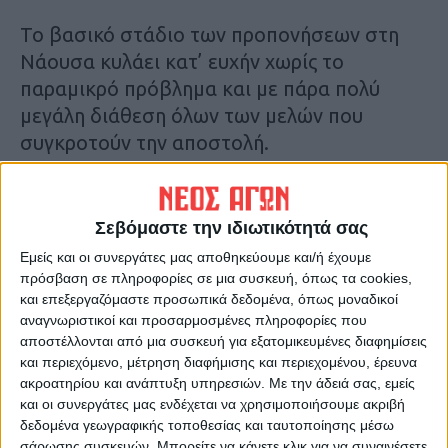
Το βασικό στάδιο των προπονήσεων στη
Νάουσα κυλάει κατ’ ευχήν χωρίς το
παραμικρό πρόβλημα και με πάρα πολύ
μεγάλη διάθεση όλων των μελών που
συγκροτούν την αποστολή.
Ο
Τίμος Καβακάς
και οι συνεργάτες του
βλέπει με ικανοποίηση τους παίκτες να τα
Σεβόμαστε την ιδιωτικότητά σας
δίνουν όλα στις προπονήσεις στο κοινό
Εμείς και οι συνεργάτες μας αποθηκεύουμε και/ή έχουμε
ζητούμενο που είναι η ετοιμότητα ενός
πρόσβαση σε πληροφορίες σε μια συσκευή, όπως τα cookies,
και επεξεργαζόμαστε προσωπικά δεδομένα, όπως μοναδικοί
συνόλου που θα κληθεί στο πρωτάθλημα
αναγνωριστικοί και προσαρμοσμένες πληροφορίες που
της super league 2 να παίξει
αποστέλλονται από μια συσκευή για εξατομικευμένες διαφημίσεις
πρωταγωνιστικό ρόλο και να διεκδικήσει
και περιεχόμενο, μέτρηση διαφήμισης και περιεχομένου, έρευνα
ό,τι καλύτερο μπορεί.
ακροατηρίου και ανάπτυξη υπηρεσιών.
Με την άδειά σας, εμείς
και οι συνεργάτες μας ενδέχεται να χρησιμοποιήσουμε ακριβή
δεδομένα γεωγραφικής τοποθεσίας και ταυτοποίησης μέσω
Οι μεταγραφικές κινήσεις ακόμη δεν έχουν
σάρωσης συσκευών. Μπορείτε να κάνετε κλικ για να συναινέσετε