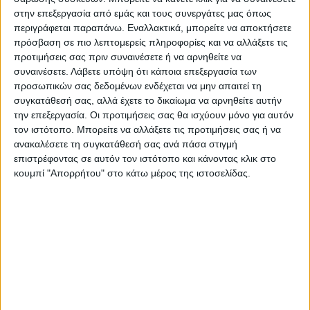
ολοκληρωθεί στο εκατό τοις εκατό αφού
στην επεξεργασία από εμάς και τους συνεργάτες μας όπως
περιγράφεται παραπάνω. Εναλλακτικά, μπορείτε να αποκτήσετε
αναμένεται να έχουμε άλλες τρεις
πρόσβαση σε πιο λεπτομερείς πληροφορίες και να αλλάξετε τις
τουλάχιστον προσθήκες μέχρι να
προτιμήσεις σας πριν συναινέσετε ή να αρνηθείτε να
ξεκινήσουν οι επίσημες υποχρεώσεις της
συναινέσετε.
Λάβετε υπόψη ότι κάποια επεξεργασία των
ομάδας.
προσωπικών σας δεδομένων ενδέχεται να μην απαιτεί τη
συγκατάθεσή σας, αλλά έχετε το δικαίωμα να αρνηθείτε αυτήν
την επεξεργασία. Οι προτιμήσεις σας θα ισχύουν μόνο για αυτόν
•
Η ΦΩΤΟ από την σημερινή πρωϊνή
τον ιστότοπο. Μπορείτε να αλλάξετε τις προτιμήσεις σας ή να
προπόνηση στο αθλητικό κέντρο της
ανακαλέσετε τη συγκατάθεσή σας ανά πάσα στιγμή
Νάουσας
επιστρέφοντας σε αυτόν τον ιστότοπο και κάνοντας κλικ στο
κουμπί "Απορρήτου" στο κάτω μέρος της ιστοσελίδας.
Τελευταίες Ειδήσεις Σήμερα
Ακολούθησε την εφημερίδα ΝΕΟΣ
ΑΓΩΝ στο Google News!
Όλες οι εξελίξεις στην περιοχή της
Καρδίτσας και ευρύτερα της Θεσσαλίας