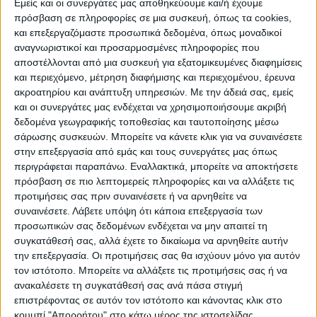
Εμείς και οι συνεργάτες μας αποθηκεύουμε και/ή έχουμε
πρόσβαση σε πληροφορίες σε μια συσκευή, όπως τα cookies,
Πριν από αυτήν την «επανάσταση» στον
και επεξεργαζόμαστε προσωπικά δεδομένα, όπως μοναδικοί
κόσμο της ιατρικής, η μεταμόσχευση ήπατος
αναγνωριστικοί και προσαρμοσμένες πληροφορίες που
από ζώντα δότη γινόταν κυρίως σε
αποστέλλονται από μια συσκευή για εξατομικευμένες διαφημίσεις
και περιεχόμενο, μέτρηση διαφήμισης και περιεχομένου, έρευνα
εξειδικευμένα κέντρα του εξωτερικού, όπως
ακροατηρίου και ανάπτυξη υπηρεσιών.
Με την άδειά σας, εμείς
στη Βόρεια Αμερική και την Ιαπωνία.
και οι συνεργάτες μας ενδέχεται να χρησιμοποιήσουμε ακριβή
Στην
Ελλάδα
, η δωρεά ήπατος από νεκρούς
δεδομένα γεωγραφικής τοποθεσίας και ταυτοποίησης μέσω
δότες ήταν η πιο διαδεδομένη μέθοδος.
σάρωσης συσκευών. Μπορείτε να κάνετε κλικ για να συναινέσετε
στην επεξεργασία από εμάς και τους συνεργάτες μας όπως
Ωστόσο, η ζήτηση για μοσχεύματα συχνά,
περιγράφεται παραπάνω. Εναλλακτικά, μπορείτε να αποκτήσετε
υπερέβαινε την προσφορά, με
πρόσβαση σε πιο λεπτομερείς πληροφορίες και να αλλάξετε τις
αποτέλεσμα
πολλοί ασθενείς να
προτιμήσεις σας πριν συναινέσετε ή να αρνηθείτε να
συναινέσετε.
Λάβετε υπόψη ότι κάποια επεξεργασία των
περιμένουν για χρόνια και να υποφέρουν
προσωπικών σας δεδομένων ενδέχεται να μην απαιτεί τη
από τις σοβαρές συνέπειες της ηπατικής
συγκατάθεσή σας, αλλά έχετε το δικαίωμα να αρνηθείτε αυτήν
ανεπάρκειας.
την επεξεργασία. Οι προτιμήσεις σας θα ισχύουν μόνο για αυτόν
τον ιστότοπο. Μπορείτε να αλλάξετε τις προτιμήσεις σας ή να
ανακαλέσετε τη συγκατάθεσή σας ανά πάσα στιγμή
Ο Δρ. Σωτηρόπουλος, σε συνεργασία με την
επιστρέφοντας σε αυτόν τον ιστότοπο και κάνοντας κλικ στο
ομάδα του,
ανέλαβε την πρωτοβουλία να
κουμπί "Απορρήτου" στο κάτω μέρος της ιστοσελίδας.