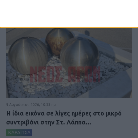
9 Αυγούστου 2026, 10:33 πμ
Η ίδια εικόνα σε λίγες ημέρες στο μικρό
συντριβάνι στην Στ. Λάππα...
ΚΑΡΔΙΤΣΑ