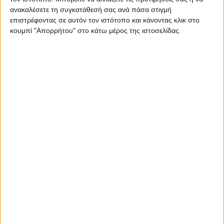
ανακαλέσετε τη συγκατάθεσή σας ανά πάσα στιγμή
επιστρέφοντας σε αυτόν τον ιστότοπο και κάνοντας κλικ στο
κουμπί "Απορρήτου" στο κάτω μέρος της ιστοσελίδας.
ΚΑΡΔΙΤΣΑ
Τη ρυθμιστική θήρας για τη νέα κυνηγετική
περίοδο εξέδωσε το Δασαρχείο
Καρδίτσας