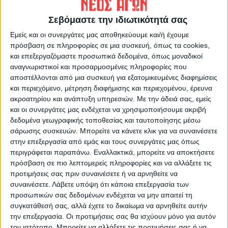
Σεβόμαστε την ιδιωτικότητά σας
Εμείς και οι συνεργάτες μας αποθηκεύουμε και/ή έχουμε
ΝΕΟΣ ΑΓΩΝ
πρόσβαση σε πληροφορίες σε μια συσκευή, όπως τα cookies,
και επεξεργαζόμαστε προσωπικά δεδομένα, όπως μοναδικοί
https://neosagon.gr
αναγνωριστικοί και προσαρμοσμένες πληροφορίες που
Η Αρχαιότερη Καθημερινή Πρωινή Εφημερίδα της Καρδίτσας
αποστέλλονται από μια συσκευή για εξατομικευμένες διαφημίσεις
και περιεχόμενο, μέτρηση διαφήμισης και περιεχομένου, έρευνα
ακροατηρίου και ανάπτυξη υπηρεσιών.
Με την άδειά σας, εμείς
και οι συνεργάτες μας ενδέχεται να χρησιμοποιήσουμε ακριβή
δεδομένα γεωγραφικής τοποθεσίας και ταυτοποίησης μέσω
σάρωσης συσκευών. Μπορείτε να κάνετε κλικ για να συναινέσετε
ΠΑΡΟΜΟΙΑ ΑΡΘΡΑ
στην επεξεργασία από εμάς και τους συνεργάτες μας όπως
περιγράφεται παραπάνω. Εναλλακτικά, μπορείτε να αποκτήσετε
πρόσβαση σε πιο λεπτομερείς πληροφορίες και να αλλάξετε τις
προτιμήσεις σας πριν συναινέσετε ή να αρνηθείτε να
συναινέσετε.
Λάβετε υπόψη ότι κάποια επεξεργασία των
προσωπικών σας δεδομένων ενδέχεται να μην απαιτεί τη
συγκατάθεσή σας, αλλά έχετε το δικαίωμα να αρνηθείτε αυτήν
την επεξεργασία. Οι προτιμήσεις σας θα ισχύουν μόνο για αυτόν
τον ιστότοπο. Μπορείτε να αλλάξετε τις προτιμήσεις σας ή να