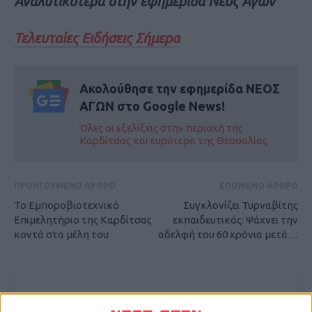
Αναλυτικότερα στην εφημερίδα Νέος Αγών
Τελευταίες Ειδήσεις Σήμερα
Ακολούθησε την εφημερίδα ΝΕΟΣ
ΑΓΩΝ στο Google News!
Όλες οι εξελίξεις στην περιοχή της
Καρδίτσας και ευρύτερα της Θεσσαλίας
ΠΡΟΗΓΟΥΜΕΝΟ ΑΡΘΡΟ
ΕΠΟΜΕΝΟ ΑΡΘΡΟ
Το Εμποροβιοτεχνικό
Συγκλονίζει Τυρναβίτης
Επιμελητήριο της Καρδίτσας
εκπαιδευτικός: Ψάχνει την
κοντά στα μέλη του
αδελφή του 60 χρόνια μετά…