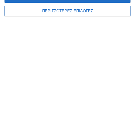
ΘΕΣΣΑΛΙΑ FM
ΠΕΡΙΣΣΟΤΕΡΕΣ ΕΠΙΛΟΓΕΣ
ΑΚΟΥΣΤΕ ΖΩΝΤΑΝΑ
ΕΠΙΚΕΦΑΛΗΣ ΕΙΔΗΣΕΙΣ