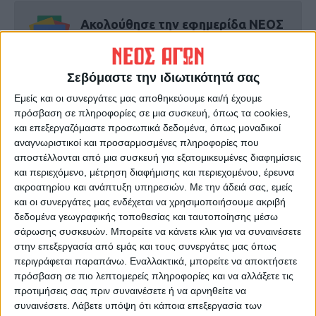
Ακολούθησε την εφημερίδα ΝΕΟΣ
ΑΓΩΝ στο Google News!
Όλες οι εξελίξεις στην περιοχή της
Σεβόμαστε την ιδιωτικότητά σας
Καρδίτσας και ευρύτερα της Θεσσαλίας
Εμείς και οι συνεργάτες μας αποθηκεύουμε και/ή έχουμε
πρόσβαση σε πληροφορίες σε μια συσκευή, όπως τα cookies,
ΠΡΟΗΓΟΥΜΕΝΟ ΑΡΘΡΟ
ΕΠΟΜΕΝΟ ΑΡΘΡΟ
και επεξεργαζόμαστε προσωπικά δεδομένα, όπως μοναδικοί
Moυζάλας από την Καρδίτσα:
ΚΙΝΑΛ: Ποιοι είναι οι 40
αναγνωριστικοί και προσαρμοσμένες πληροφορίες που
«Ο ΣΥΡΙΖΑ απευθύνεται στην
Καρδιτσιώτες σύνεδροι
αποστέλλονται από μια συσκευή για εξατομικευμένες διαφημίσεις
κοινωνική βάση»
και περιεχόμενο, μέτρηση διαφήμισης και περιεχομένου, έρευνα
ακροατηρίου και ανάπτυξη υπηρεσιών.
Με την άδειά σας, εμείς
και οι συνεργάτες μας ενδέχεται να χρησιμοποιήσουμε ακριβή
δεδομένα γεωγραφικής τοποθεσίας και ταυτοποίησης μέσω
σάρωσης συσκευών. Μπορείτε να κάνετε κλικ για να συναινέσετε
στην επεξεργασία από εμάς και τους συνεργάτες μας όπως
περιγράφεται παραπάνω. Εναλλακτικά, μπορείτε να αποκτήσετε
πρόσβαση σε πιο λεπτομερείς πληροφορίες και να αλλάξετε τις
προτιμήσεις σας πριν συναινέσετε ή να αρνηθείτε να
συναινέσετε.
Λάβετε υπόψη ότι κάποια επεξεργασία των
ΝΕΟΣ ΑΓΩΝ