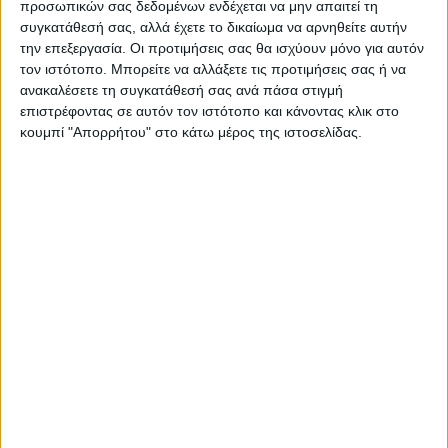
προσωπικών σας δεδομένων ενδέχεται να μην απαιτεί τη
https://neosagon.gr
συγκατάθεσή σας, αλλά έχετε το δικαίωμα να αρνηθείτε αυτήν
την επεξεργασία. Οι προτιμήσεις σας θα ισχύουν μόνο για αυτόν
Η Αρχαιότερη Καθημερινή Πρωινή Εφημερίδα της Καρδίτσας
τον ιστότοπο. Μπορείτε να αλλάξετε τις προτιμήσεις σας ή να
ανακαλέσετε τη συγκατάθεσή σας ανά πάσα στιγμή
επιστρέφοντας σε αυτόν τον ιστότοπο και κάνοντας κλικ στο
κουμπί "Απορρήτου" στο κάτω μέρος της ιστοσελίδας.
ΠΑΡΟΜΟΙΑ ΑΡΘΡΑ