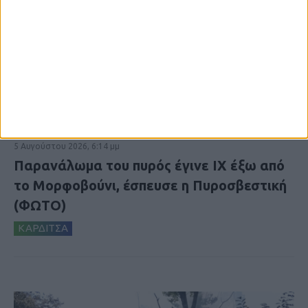
5 Αυγούστου 2026, 6:14 μμ
Παρανάλωμα του πυρός έγινε ΙΧ έξω από
το Μορφοβούνι, έσπευσε η Πυροσβεστική
(ΦΩΤΟ)
ΚΑΡΔΙΤΣΑ