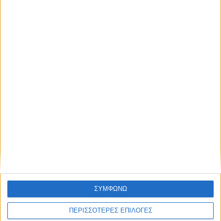
6η απόφαση για επιχορήγηση αγροτικών
εκμεταλλεύσεων στο Ν. Καρδίτσας από
τις ζημιές του «Ντάνιελ»
ΣΥΜΦΩΝΩ
ΠΕΡΙΣΣΟΤΕΡΕΣ ΕΠΙΛΟΓΕΣ