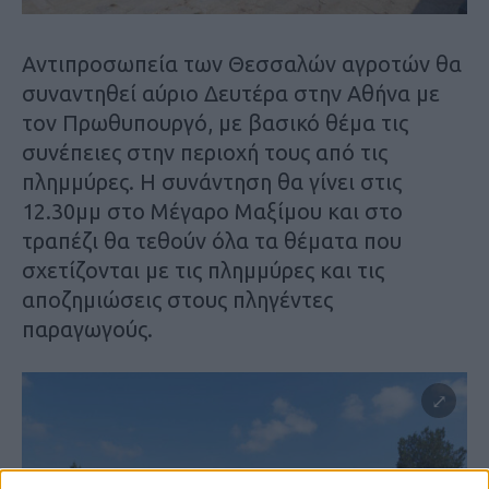
Αντιπροσωπεία των Θεσσαλών αγροτών θα
συναντηθεί αύριο Δευτέρα στην Αθήνα με
τον Πρωθυπουργό, με βασικό θέμα τις
συνέπειες στην περιοχή τους από τις
πλημμύρες. Η συνάντηση θα γίνει στις
12.30μμ στο Μέγαρο Μαξίμου και στο
τραπέζι θα τεθούν όλα τα θέματα που
σχετίζονται με τις πλημμύρες και τις
αποζημιώσεις στους πληγέντες
παραγωγούς.