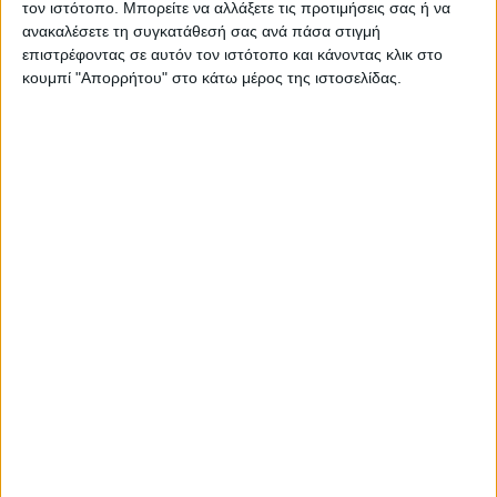
τον ιστότοπο. Μπορείτε να αλλάξετε τις προτιμήσεις σας ή να
Πρασσάς Θανάσης, Σβερονόπουλος
ανακαλέσετε τη συγκατάθεσή σας ανά πάσα στιγμή
Γαρύφαλλος, Σδράλης Γιάννης και
επιστρέφοντας σε αυτόν τον ιστότοπο και κάνοντας κλικ στο
Σπυρόπουλος Παύλος.
κουμπί "Απορρήτου" στο κάτω μέρος της ιστοσελίδας.