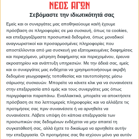
Σεβόμαστε την ιδιωτικότητά σας
Εμείς και οι συνεργάτες μας αποθηκεύουμε και/ή έχουμε
πρόσβαση σε πληροφορίες σε μια συσκευή, όπως τα cookies,
και επεξεργαζόμαστε προσωπικά δεδομένα, όπως μοναδικοί
αναγνωριστικοί και προσαρμοσμένες πληροφορίες που
αποστέλλονται από μια συσκευή για εξατομικευμένες διαφημίσεις
και περιεχόμενο, μέτρηση διαφήμισης και περιεχομένου, έρευνα
ακροατηρίου και ανάπτυξη υπηρεσιών.
Με την άδειά σας, εμείς
και οι συνεργάτες μας ενδέχεται να χρησιμοποιήσουμε ακριβή
Την επιτροπή που θα συναντηθεί με τον
δεδομένα γεωγραφικής τοποθεσίας και ταυτοποίησης μέσω
σάρωσης συσκευών. Μπορείτε να κάνετε κλικ για να συναινέσετε
Πρωθυπουργό απαρτίζουν οι εξής: Γιάννης
στην επεξεργασία από εμάς και τους συνεργάτες μας όπως
Τσιούτρας, Αντωνίου Σωτήρης, Γιαννακός
περιγράφεται παραπάνω. Εναλλακτικά, μπορείτε να αποκτήσετε
Σωτήρης, Αλειφτήρας Σωκράτης, Γαλάνης
πρόσβαση σε πιο λεπτομερείς πληροφορίες και να αλλάξετε τις
Δημήτρης, Τσικριτσής Στέλιος,
προτιμήσεις σας πριν συναινέσετε ή να αρνηθείτε να
συναινέσετε.
Λάβετε υπόψη ότι κάποια επεξεργασία των
Καλογιαντσίδης Γιάννης, Κουκούτσης
προσωπικών σας δεδομένων ενδέχεται να μην απαιτεί τη
Γιάννης, Κωστόπουλος Αριστείδης,
συγκατάθεσή σας, αλλά έχετε το δικαίωμα να αρνηθείτε αυτήν
Μαρούδας Ρίζος, Πάντζιος Χρήστος,
την επεξεργασία. Οι προτιμήσεις σας θα ισχύουν μόνο για αυτόν