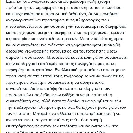
Εμείς και οι συνεργάτες μας αποθηκεύουμε και/ή έχουμε
πρόσβαση σε πληροφορίες σε μια συσκευή, όπως τα cookies,
και επεξεργαζόμαστε προσωπικά δεδομένα, όπως μοναδικοί
αναγνωριστικοί και προσαρμοσμένες πληροφορίες που
αποστέλλονται από μια συσκευή για εξατομικευμένες διαφημίσεις
και περιεχόμενο, μέτρηση διαφήμισης και περιεχομένου, έρευνα
ακροατηρίου και ανάπτυξη υπηρεσιών.
Με την άδειά σας, εμείς
και οι συνεργάτες μας ενδέχεται να χρησιμοποιήσουμε ακριβή
Κλείσιμο
δεδομένα γεωγραφικής τοποθεσίας και ταυτοποίησης μέσω
Όλη η ανάρτηση του πρωθυπουργού
σάρωσης συσκευών. Μπορείτε να κάνετε κλικ για να συναινέσετε
στην επεξεργασία από εμάς και τους συνεργάτες μας όπως
Kαλημέρα σας! Είμαστε δύο εβδομάδες πριν
περιγράφεται παραπάνω. Εναλλακτικά, μπορείτε να αποκτήσετε
πρόσβαση σε πιο λεπτομερείς πληροφορίες και να αλλάξετε τις
τις Ευρωεκλογές της 9ης Ιουνίου, και θέλω
προτιμήσεις σας πριν συναινέσετε ή να αρνηθείτε να
να ξεκινήσω την ανασκόπηση της
συναινέσετε.
Λάβετε υπόψη ότι κάποια επεξεργασία των
εβδομάδας με μία υπενθύμιση για όσους
προσωπικών σας δεδομένων ενδέχεται να μην απαιτεί τη
από εσάς έχετε επιλέξει να ψηφίσετε μέσω
συγκατάθεσή σας, αλλά έχετε το δικαίωμα να αρνηθείτε αυτήν
την επεξεργασία. Οι προτιμήσεις σας θα ισχύουν μόνο για αυτόν
επιστολικής ψήφου! Εάν ζείτε στο
τον ιστότοπο. Μπορείτε να αλλάξετε τις προτιμήσεις σας ή να
εξωτερικό, η προθεσμία για την επιστροφή
ανακαλέσετε τη συγκατάθεσή σας ανά πάσα στιγμή
των ψηφοδελτίων σας μέσω courier είναι η
επιστρέφοντας σε αυτόν τον ιστότοπο και κάνοντας κλικ στο
κουμπί "Απορρήτου" στο κάτω μέρος της ιστοσελίδας.