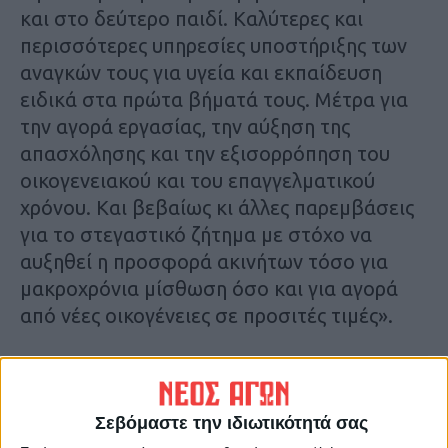
και στο δεύτερο παιδί. Καλύτερες και
περισσότερες υπηρεσίες υποστήριξης των
αναγκών τους για υγεία και εκπαίδευση
ειδικά στα πρώτα βήματά τους. Μέτρα για
την αγορά εργασίας, την αύξηση της
απασχόλησης και την εξισορρόπηση του
οικογενειακού και του επαγγελματικού
χρόνου. Και βεβαίως κι άλλες παρεμβάσεις
για το στεγαστικό ζήτημα με στόχο να
αυξηθεί η προσφορά ακινήτων τόσο για
μακροχρόνια μίσθωση όσο και για αγορά
από νέες οικογένειες σε προσιτές τιμές».
Σεβόμαστε την ιδιωτικότητά σας