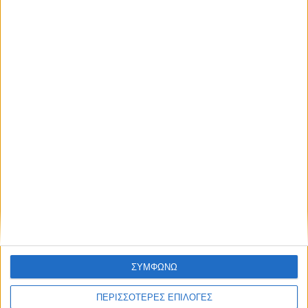
μηνιαίος απολογισμός των τροχαίων στη
Θεσσαλία
ΣΥΜΦΩΝΩ
ΚΑΡΔΙΤΣΑ
ΠΕΡΙΣΣΟΤΕΡΕΣ ΕΠΙΛΟΓΕΣ