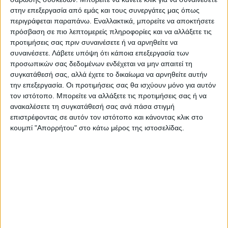
στην επεξεργασία από εμάς και τους συνεργάτες μας όπως
Αναλυτικότερα στην έντυπη έκδοση του Νέου
περιγράφεται παραπάνω. Εναλλακτικά, μπορείτε να αποκτήσετε
Αγώνα
πρόσβαση σε πιο λεπτομερείς πληροφορίες και να αλλάξετε τις
προτιμήσεις σας πριν συναινέσετε ή να αρνηθείτε να
συναινέσετε.
Λάβετε υπόψη ότι κάποια επεξεργασία των
Τελευταίες Ειδήσεις Σήμερα
προσωπικών σας δεδομένων ενδέχεται να μην απαιτεί τη
συγκατάθεσή σας, αλλά έχετε το δικαίωμα να αρνηθείτε αυτήν
την επεξεργασία. Οι προτιμήσεις σας θα ισχύουν μόνο για αυτόν
Ακολούθησε την εφημερίδα ΝΕΟΣ
τον ιστότοπο. Μπορείτε να αλλάξετε τις προτιμήσεις σας ή να
ΑΓΩΝ στο Google News!
ανακαλέσετε τη συγκατάθεσή σας ανά πάσα στιγμή
επιστρέφοντας σε αυτόν τον ιστότοπο και κάνοντας κλικ στο
Όλες οι εξελίξεις στην περιοχή της
κουμπί "Απορρήτου" στο κάτω μέρος της ιστοσελίδας.
Καρδίτσας και ευρύτερα της Θεσσαλίας
ΠΡΟΗΓΟΥΜΕΝΟ ΑΡΘΡΟ
ΕΠΟΜΕΝΟ ΑΡΘΡΟ
Οι δηλώσεις του
ΨΗΦΙΣΜΑ ΑΠΟ ΤΗΝ
Γκάμπροβσεκ και του
«ΟΔΟΜΕΛΕΤΗΤΙΚΗ O.E» ΓΙΑ
Γαπκιάδη - video
ΤΟ ΘΑΝΑΤΟ ΤΟΥ ΚΩΝ.
ΤΣΑΤΣΑΡΕΛΗ