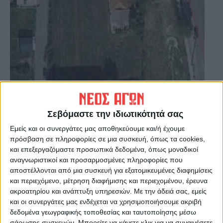
Σεβόμαστε την ιδιωτικότητά σας
Εμείς και οι συνεργάτες μας αποθηκεύουμε και/ή έχουμε
Σύμφωνα με την άδεια που εκδόθηκε χθες,
πρόσβαση σε πληροφορίες σε μια συσκευή, όπως τα cookies,
το εμβαδόν κάλυψης του κτιρίου είναι 1.119
και επεξεργαζόμαστε προσωπικά δεδομένα, όπως μοναδικοί
τμ και περιλαμβάνει έναν όροφο, ενώ το
αναγνωριστικοί και προσαρμοσμένες πληροφορίες που
αποστέλλονται από μια συσκευή για εξατομικευμένες διαφημίσεις
εμβαδόν δόμησης 1.110 τμ. Το εμβαδόν του
και περιεχόμενο, μέτρηση διαφήμισης και περιεχομένου, έρευνα
ακάλυπτου χώρου του οικοπέδου είναι
ακροατηρίου και ανάπτυξη υπηρεσιών.
Με την άδειά σας, εμείς
1.558 τμ. Ο συνολικός όγκος του κτιρίου
και οι συνεργάτες μας ενδέχεται να χρησιμοποιήσουμε ακριβή
(άνω εδάφους) είναι 4.383 τμ.
δεδομένα γεωγραφικής τοποθεσίας και ταυτοποίησης μέσω
σάρωσης συσκευών. Μπορείτε να κάνετε κλικ για να συναινέσετε