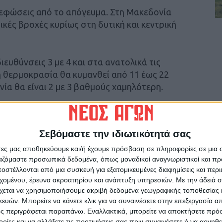
 νεφώσεις από το απόγευμα. Στη Μακεδονία
κές βροχές κυρίως στη δυτική και κεντρική
ιευθύνσεις 3 με 4 και στα ανατολικά τις
η θερμοκρασία θα κυμανθεί από 11 έως 22
ία θα είναι 2 με 3 βαθμούς χαμηλότερη.
εά, δυτική Πελοπόννησος: Παροδικά αυξημένες
Σεβόμαστε την ιδιωτικότητά σας
άτες μας αποθηκεύουμε και/ή έχουμε πρόσβαση σε πληροφορίες σε μια
ικές βροχές από τις μεσημβρινές ώρες και
ργαζόμαστε προσωπικά δεδομένα, όπως μοναδικοί αναγνωριστικοί και 
στο Ιόνιο αναμένεται σήμερα.
στέλλονται από μια συσκευή για εξατομικευμένες διαφημίσεις και περ
εχομένου, έρευνα ακροατηρίου και ανάπτυξη υπηρεσιών.
Με την άδειά σα
ολικοί 3 με 5 και από τις βραδινές ώρες στο
χεται να χρησιμοποιήσουμε ακριβή δεδομένα γεωγραφικής τοποθεσίας 
ρασία θα κυμανθεί από 13 έως 23 βαθμούς
ών. Μπορείτε να κάνετε κλικ για να συναινέσετε στην επεξεργασία απ
ς περιγράφεται παραπάνω. Εναλλακτικά, μπορείτε να αποκτήσετε πρό
θα είναι 2 με 3 βαθμούς χαμηλότερη.
ίες και να αλλάξετε τις προτιμήσεις σας πριν συναινέσετε ή να αρνηθεί