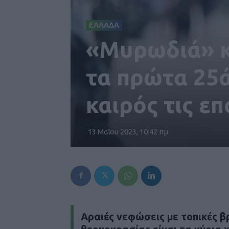
ΕΛΛΑΔΑ
«Μυρωδιά» κ
τα πρώτα 25ά
καιρός τις επ
13 Μαΐου 2023, 10:42 πμ
Αραιές νεφώσεις με τοπικές β