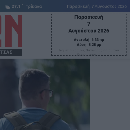
C
27.1
Τρίκαλα
Παρασκευή, 7 Αύγουστος 2026
Παρασκευή
7
Αυγούστου 2026
Ανατολή:
6:33 πμ
Δύση:
8:28 μμ
Δομετίου οσίου, Νικάνορος οσίου του
ΙΤΣΑΣ
θαυματουργού