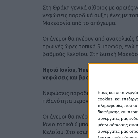
Στη Θράκη γενικά αίθριος με αραιές
νεφώσεις παροδικά αυξημένες με τοπι
Μακεδονία από το απόγευμα.
Οι άνεμοι θα πνέουν από ανατολικές δ
πρωινές ώρες τοπικά 5 μποφόρ, ενώ 
βαθμούς Κελσίου. Στη δυτική Μακεδον
Νησιά Ιονίου, Ήπειρος, δυτική Στερ
νεφώσεις και βροχές
Εμείς και οι συνεργ
Νεφώσεις παροδικά αυξημένες με τοπ
cookies, και επεξε
πιθανότητα μεμονωμένων καταιγίδων 
πληροφορίες που απο
διαφήμισης και περι
Οι άνεμοι θα πνέουν νότιοι νοτιοανατ
συνεργάτες μας ενδέ
Ιόνιο τοπικά 6 μποφόρ, ενώ η θερμοκ
μέσω σάρωσης συσκευ
συνεργάτες μας όπω
Κελσίου. Στο εσωτερικό της Ηπείρου 
λεπτομερείς πληροφορ