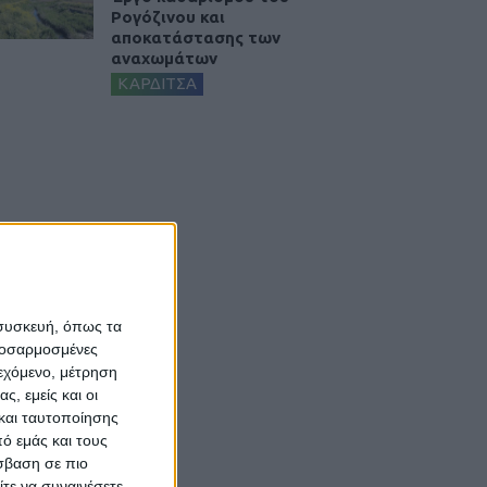
Ρογόζινου και
αποκατάστασης των
αναχωμάτων
ΚΑΡΔΙΤΣΑ
 συσκευή, όπως τα
προσαρμοσμένες
ιεχόμενο, μέτρηση
ς, εμείς και οι
και ταυτοποίησης
ό εμάς και τους
σβαση σε πιο
τε να συναινέσετε.