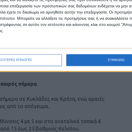
ποια επεξεργασία των προσωπικών σας δεδομένων ενδέχεται να μην απ
λική Πελοπόννησος: Άστατος καιρός σήμερα
λά έχετε το δικαίωμα να αρνηθείτε αυτήν την επεξεργασία. Οι προτιμήσ
ιστότοπο. Μπορείτε να αλλάξετε τις προτιμήσεις σας ή να ανακαλέσετε
στρέφοντας σε αυτόν τον ιστότοπο και κάνοντας κλικ στο κουμπί "Απ
ς.
ρινές ώρες θα πυκνώσουν κατά τόπους και
βροχές τις βραδινές ώρες αναμένονται σήμερα
 ανατολική Πελοπόννησο.
ΣΣΟΤΕΡΕΣ ΕΠΙΛΟΓΕΣ
ΣΥΜΦΩΝΩ
διευθύνσεις 3 με 4 μποφόρ, ενώ η θερμοκρασία
Κελσίου.
ο καιρός σήμερα
α σήμερα σε Κυκλάδες και Κρήτη, ενώ αραιές
υς από το απόγευμα.
θύνσεις 4 με 5 και στα ανατολικά τοπικά 6
από 15 έως 23 βαθμούς Κελσίου.