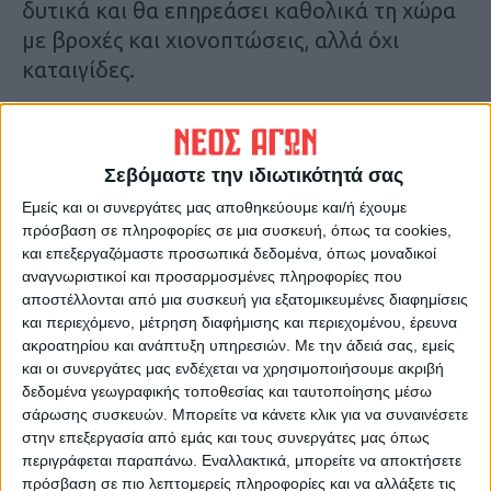
δυτικά και θα επηρεάσει καθολικά τη χώρα
με βροχές και χιονοπτώσεις, αλλά όχι
καταιγίδες.
«Το κύμα αυτό θα μας απασχολήσει από την
Κυριακή το βράδυ με φαινόμενα σε όλη τη
Σεβόμαστε την ιδιωτικότητά σας
χώρα μέχρι τουλάχιστον την Τετάρτη. Θα
Εμείς και οι συνεργάτες μας αποθηκεύουμε και/ή έχουμε
έχουμε υγρό καιρό. Ωστόσο, από την
πρόσβαση σε πληροφορίες σε μια συσκευή, όπως τα cookies,
Πέμπτη και έπειτα το σκηνικό φαίνεται να
και επεξεργαζόμαστε προσωπικά δεδομένα, όπως μοναδικοί
αλλάζει εκ νέου, με τον καιρό να
αναγνωριστικοί και προσαρμοσμένες πληροφορίες που
αποστέλλονται από μια συσκευή για εξατομικευμένες διαφημίσεις
καλυτερεύει και τη θερμοκρασία να
και περιεχόμενο, μέτρηση διαφήμισης και περιεχομένου, έρευνα
ανεβαίνει ξανά και να φτάνει τους 15-16
ακροατηρίου και ανάπτυξη υπηρεσιών.
Με την άδειά σας, εμείς
βαθμούς Κελσίου», καταλήγει ο κ. Καντερές.
και οι συνεργάτες μας ενδέχεται να χρησιμοποιήσουμε ακριβή
δεδομένα γεωγραφικής τοποθεσίας και ταυτοποίησης μέσω
σάρωσης συσκευών. Μπορείτε να κάνετε κλικ για να συναινέσετε
Τελευταίες Ειδήσεις Σήμερα
στην επεξεργασία από εμάς και τους συνεργάτες μας όπως
περιγράφεται παραπάνω. Εναλλακτικά, μπορείτε να αποκτήσετε
πρόσβαση σε πιο λεπτομερείς πληροφορίες και να αλλάξετε τις