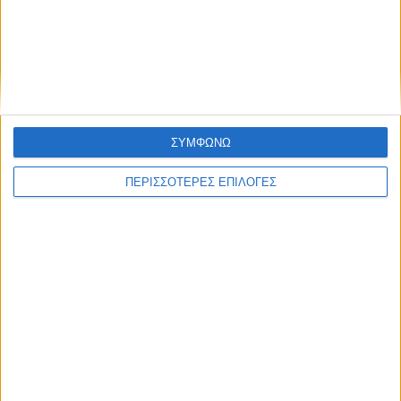
ΚΑΡΔΙΤΣΑ
Σύλληψη στην Καρδίτσα για κλοπή
ηλεκτρικής ενέργειας
ΣΥΜΦΩΝΩ
ΠΕΡΙΣΣΟΤΕΡΕΣ ΕΠΙΛΟΓΕΣ
ΘΕΣΣΑΛΙΑ FM
ΑΚΟΥΣΤΕ ΖΩΝΤΑΝΑ