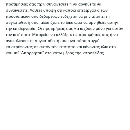
Ακολούθησε την εφημερίδα ΝΕΟΣ
προτιμήσεις σας πριν συναινέσετε ή να αρνηθείτε να
ΑΓΩΝ στο Google News!
συναινέσετε.
Λάβετε υπόψη ότι κάποια επεξεργασία των
προσωπικών σας δεδομένων ενδέχεται να μην απαιτεί τη
Όλες οι εξελίξεις στην περιοχή της
συγκατάθεσή σας, αλλά έχετε το δικαίωμα να αρνηθείτε αυτήν
Καρδίτσας και ευρύτερα της Θεσσαλίας
την επεξεργασία. Οι προτιμήσεις σας θα ισχύουν μόνο για αυτόν
τον ιστότοπο. Μπορείτε να αλλάξετε τις προτιμήσεις σας ή να
ανακαλέσετε τη συγκατάθεσή σας ανά πάσα στιγμή
ΠΡΟΗΓΟΥΜΕΝΟ ΑΡΘΡΟ
ΕΠΟΜΕΝΟ ΑΡΘΡΟ
επιστρέφοντας σε αυτόν τον ιστότοπο και κάνοντας κλικ στο
Κέρδισε στην παράταση την
Δόθηκε παράταση στις
κουμπί "Απορρήτου" στο κάτω μέρος της ιστοσελίδας.
Τσεχία και προκρίθηκε η
αιτήσεις Νέων Αγροτών
Εθνική μας (89-93)
ΝΕΟΣ ΑΓΩΝ
https://neosagon.gr