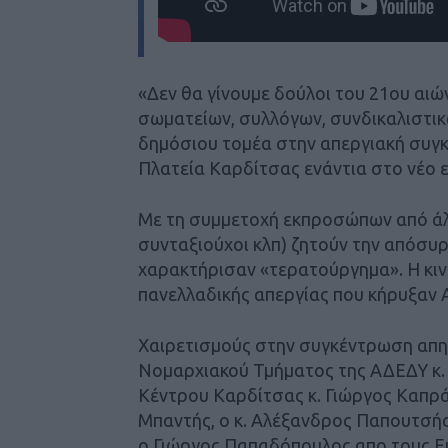
«Δεν θα γίνουμε δούλοι του 21ου αι
σωματείων, συλλόγων, συνδικαλιστικ
δημόσιου τομέα στην απεργιακή συγ
Πλατεία Καρδίτσας ενάντια στο νέο 
Με τη συμμετοχή εκπροσώπων από άλ
συνταξιούχοι κλπ) ζητούν την απόσυ
χαρακτήρισαν «τερατούργημα». Η κινη
πανελλαδικής απεργίας που κήρυξαν 
Χαιρετισμούς στην συγκέντρωση απη
Νομαρχιακού Τμήματος της ΑΔΕΔΥ κ. 
Κέντρου Καρδίτσας κ. Γιώργος Καπρά
Μπαντής, ο κ. Αλέξανδρος Παπουτσής
ο Γιώργος Παπαδόπουλος απο τους 