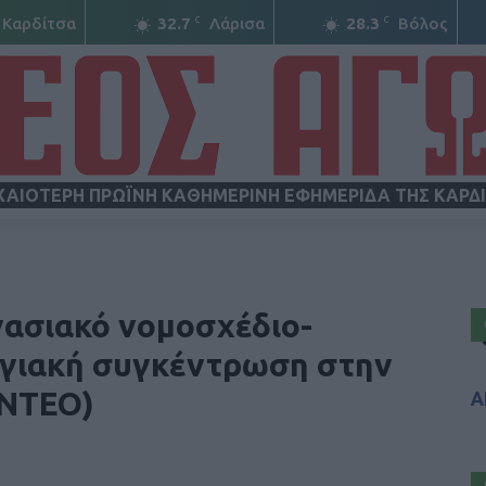
C
C
Καρδίτσα
32.7
Λάρισα
28.3
Βόλος
ΧΑΙΟΤΕΡΗ ΠΡΩΪΝΗ ΚΑΘΗΜΕΡΙΝΗ ΕΦΗΜΕΡΙΔΑ ΤΗΣ ΚΑΡΔ
ΝΕΟΣ
γασιακό νομοσχέδιο-
ργιακή συγκέντρωση στην
ΙΝΤΕΟ)
Α
ΑΓΩΝ