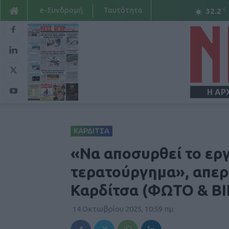
e-Συνδρομή
Ταυτότητα
C
32.2
Η ΑΡ
ΚΑΡΔΙΤΣΑ
«Να αποσυρθεί το ερ
τερατούργημα», απε
Καρδίτσα (ΦΩΤΟ & Β
14 Οκτωβρίου 2025, 10:59 πμ