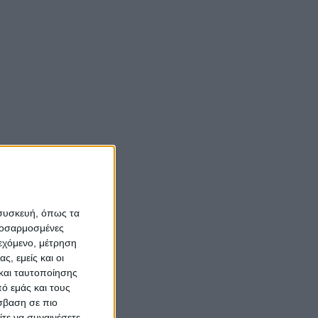
 συσκευή, όπως τα
προσαρμοσμένες
ιεχόμενο, μέτρηση
ς, εμείς και οι
και ταυτοποίησης
ό εμάς και τους
σβαση σε πιο
τε να συναινέσετε.