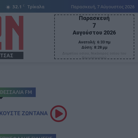
C
32.1
Τρίκαλα
Παρασκευή, 7 Αύγουστος 2026
Παρασκευή
7
Αυγούστου 2026
Ανατολή:
6:33 πμ
Δύση:
8:28 μμ
Δομετίου οσίου, Νικάνορος οσίου του
ΙΤΣΑΣ
θαυματουργού
ΘΕΣΣΑΛΙΑ FM
ΚΟΥΣΤΕ ΖΩΝΤΑΝΑ