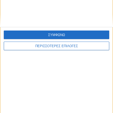
ΣΥΜΦΩΝΩ
ΠΕΡΙΣΣΟΤΕΡΕΣ ΕΠΙΛΟΓΕΣ
ΘΕΣΣΑΛΙΑ
Η Θεσσαλία να γίνει το πρώτο πεδίο
εφαρμογής της Εθνικής Στρατηγικής για