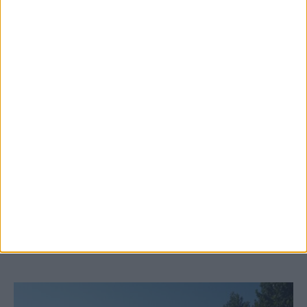
6 Αυγούστου 2026, 10:11 πμ
Ξεκινά η κατεδάφιση ετοιμόρροπων
κτιρίων σε Αγναντερό και Ριζοβούνι
ΚΑΡΔΙΤΣΑ