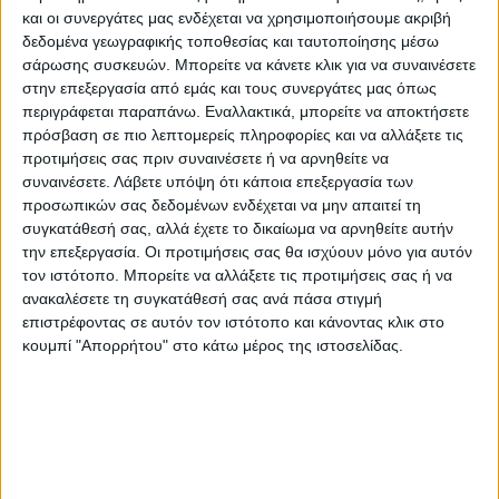
αναβαθμιστούν οι υποδομές των σταθμών,
και οι συνεργάτες μας ενδέχεται να χρησιμοποιήσουμε ακριβή
για αξιοπρεπείς συνθήκες η Hellenic Train
δεδομένα γεωγραφικής τοποθεσίας και ταυτοποίησης μέσω
προχωρά σε κλείσιμο των εκδοτηρίων
σάρωσης συσκευών. Μπορείτε να κάνετε κλικ για να συναινέσετε
στην επεξεργασία από εμάς και τους συνεργάτες μας όπως
εισιτηρίων! Η Θεσσαλία, μια περιφέρεια με
περιγράφεται παραπάνω. Εναλλακτικά, μπορείτε να αποκτήσετε
ισχυρή ανάγκη για βιώσιμες και
πρόσβαση σε πιο λεπτομερείς πληροφορίες και να αλλάξετε τις
προσβάσιμες μετακινήσεις, δεν μπορεί να
προτιμήσεις σας πριν συναινέσετε ή να αρνηθείτε να
συναινέσετε.
Λάβετε υπόψη ότι κάποια επεξεργασία των
αντιμετωπίζεται με λογικές υποβάθμισης
προσωπικών σας δεδομένων ενδέχεται να μην απαιτεί τη
και απομόνωσης.
συγκατάθεσή σας, αλλά έχετε το δικαίωμα να αρνηθείτε αυτήν
την επεξεργασία. Οι προτιμήσεις σας θα ισχύουν μόνο για αυτόν
Καλούμε άμεσα τη διοίκηση της Hellenic
τον ιστότοπο. Μπορείτε να αλλάξετε τις προτιμήσεις σας ή να
ανακαλέσετε τη συγκατάθεσή σας ανά πάσα στιγμή
Train να αναθεωρήσει την απόφαση και να
επιστρέφοντας σε αυτόν τον ιστότοπο και κάνοντας κλικ στο
διατηρήσει τα εκδοτήρια ανοικτά,
κουμπί "Απορρήτου" στο κάτω μέρος της ιστοσελίδας.
ενισχύοντας την εξυπηρέτηση των πολιτών
και την αξιοπιστία του σιδηροδρόμου.
Η Περιφέρεια Θεσσαλίας θα συνεχίσει να
υπερασπίζεται το δικαίωμα των Θεσσαλών