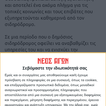
και αποτελεί ένα ακόμα πλήγμα για τις
τοπικές κοινωνίες και τους επιβάτες που
εξυπηρετούνται καθημερινά από τον
σιδηρόδρομο.
Σε μια περίοδο που ο δημόσιος
σιδηρόδρομος οφείλει να αναβαθμίζει τις
υπηρεσίες του και να ενισχύει την
προσβασιμότητα, η επιλογή να στερηθούν
πολίτες —ιδιαίτερα ηλικιωμένοι, ευάλωτες
Σεβόμαστε την ιδιωτικότητά σας
ομάδες, μαθητές και εργαζόμενοι— την
άμεση εξυπηρέτηση και ανθρώπινη επαφή
Εμείς και οι συνεργάτες μας αποθηκεύουμε και/ή έχουμε
πρόσβαση σε πληροφορίες σε μια συσκευή, όπως τα cookies,
στα εκδοτήρια, είναι ακατανόητη και
και επεξεργαζόμαστε προσωπικά δεδομένα, όπως μοναδικοί
απαράδεκτη. Αντί να στελεχωθούν οι
αναγνωριστικοί και προσαρμοσμένες πληροφορίες που
Σταθμοί με το αναγκαίο προσωπικό, για
αποστέλλονται από μια συσκευή για εξατομικευμένες διαφημίσεις
και περιεχόμενο, μέτρηση διαφήμισης και περιεχομένου, έρευνα
εύρυθμη λειτουργία εκδοτηρίων και να
ακροατηρίου και ανάπτυξη υπηρεσιών.
Με την άδειά σας, εμείς