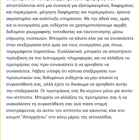
αποστέλλονται από μια συσκευή για εξατομικευμένες διαφημίσεις
και περιεχόμενο, μέτρηση διαφήμισης και περιεχομένου, έρευνα
Οι μεγάλοι μάλιστα έχουν άλλου είδους
ακροατηρίου και ανάπτυξη υπηρεσιών.
Με την άδειά σας, εμείς
νταλαβέρια με τις στοιχηματικές! Ασε που
και οι συνεργάτες μας ενδέχεται να χρησιμοποιήσουμε ακριβή
κάποιοι από τους μεγαλοσχήμονες που τους
δεδομένα γεωγραφικής τοποθεσίας και ταυτοποίησης μέσω
σάρωσης συσκευών. Μπορείτε να κάνετε κλικ για να συναινέσετε
διοικούν (τα αφεντικά που λέμε πιο
στην επεξεργασία από εμάς και τους συνεργάτες μας όπως
πάνω…), μπορεί να έχουν και οι ίδιοι τον
περιγράφεται παραπάνω. Εναλλακτικά, μπορείτε να αποκτήσετε
έλεγχο στοιχηματικών εταιριών στην
πρόσβαση σε πιο λεπτομερείς πληροφορίες και να αλλάξετε τις
γενικότερη επιχειρηματική τους
προτιμήσεις σας πριν συναινέσετε ή να αρνηθείτε να
συναινέσετε.
Λάβετε υπόψη ότι κάποια επεξεργασία των
δραστηριότητα! Οι “δορυφόροι” τους
προσωπικών σας δεδομένων ενδέχεται να μην απαιτεί τη
(μικρομεσαίοι) παίρνουν κι αυτοί όσα…
συγκατάθεσή σας, αλλά έχετε το δικαίωμα να αρνηθείτε αυτήν
περισσεύουν από το τραπέζι για να κάνουν
την επεξεργασία. Οι προτιμήσεις σας θα ισχύουν μόνο για αυτόν
τον ιστότοπο. Μπορείτε να αλλάξετε τις προτιμήσεις σας ή να
ο,τι τους λένε και όλο το δράμα αρχίζει από
ανακαλέσετε τη συγκατάθεσή σας ανά πάσα στιγμή
τη δεύτερη εθνική και κάτω!
επιστρέφοντας σε αυτόν τον ιστότοπο και κάνοντας κλικ στο
κουμπί "Απορρήτου" στο κάτω μέρος της ιστοσελίδας.
Κι άντε στη Γ’ Εθνική οι ομάδες είναι
ερασιτεχνικές και δεν έχουν τουλάχιστον να