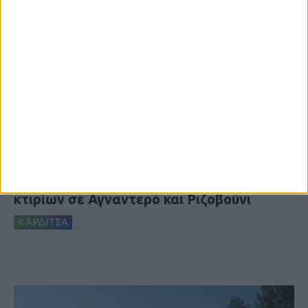
6 Αυγούστου 2026, 10:11 πμ
Ξεκινά η κατεδάφιση ετοιμόρροπων
κτιρίων σε Αγναντερό και Ριζοβούνι
ΚΑΡΔΙΤΣΑ