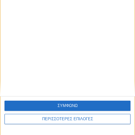
Ο χρονικός ορίζοντας των διοικήσεων της
Αναγέννησης
ΣΥΜΦΩΝΩ
ΠΕΡΙΣΣΟΤΕΡΕΣ ΕΠΙΛΟΓΕΣ
ΣΠΟΝΤΕΣ