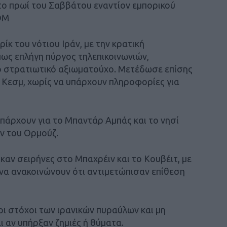
 το πρωί του Σαββάτου εναντίον εμπορικού
OM
ίκ του νότιου Ιράν, με την κρατική
πως επλήγη πύργος τηλεπικοινωνιών,
ό στρατιωτικό αξιωματούχο. Μετέδωσε επίσης
 Κεσμ, χωρίς να υπάρχουν πληροφορίες για
υπάρχουν για το Μπαντάρ Αμπάς και το νησί
ν του Ορμούζ.
αν σειρήνες στο Μπαχρέιν και το Κουβέιτ, με
 να ανακοινώνουν ότι αντιμετώπισαν επίθεση
οι στόχοι των ιρανικών πυραύλων και μη
αν υπήρξαν ζημιές ή θύματα.