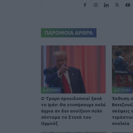
ΠΑΡΟΜΟΙΑ ΑΡΘΡΑ
ΔΙΕΘΝΗ
ΔΙΕΘΝΗ
O Τραμπ προειδοποιεί ξανά
Έκθεση-σ
το Ιράν: Θα χτυπήσουμε πολύ
Βενεζουέ
άγρια αν δεν ανοίξουν πολύ
σκέψεις 
σύντομα τα Στενά του
τεράστιε
Ορμούζ
σχολεία