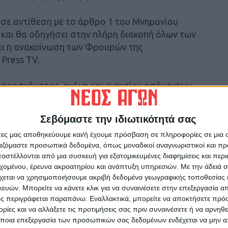
 σε αντίθεση με το άρθρο 1 του Μνημονίου
και θα οδηγήσει στην πλήρη διακοπή όλων των
ει η ανακοίνωση των Φρουρών της
Press TV.
 προσχήματος, ακόμη και εναντίον ασήμαντων
», υπογραμμίζεται στην ανακοίνωση.
ιθετικότητα
Σεβόμαστε την ιδιωτικότητά σας
άτες μας αποθηκεύουμε και/ή έχουμε πρόσβαση σε πληροφορίες σε μια
τρική Διοίκηση επιβεβαιώνει τα χτυπήματα και
ργαζόμαστε προσωπικά δεδομένα, όπως μοναδικοί αναγνωριστικοί και 
ρικής Διοίκησης των ΗΠΑ (CENTCOM)
στέλλονται από μια συσκευή για εξατομικευμένες διαφημίσεις και περ
εναντίον πολλαπλών στόχων στο Ιράν, στις 27
εχομένου, έρευνα ακροατηρίου και ανάπτυξη υπηρεσιών.
Με την άδειά σα
ου Διοικητή.
χεται να χρησιμοποιήσουμε ακριβή δεδομένα γεωγραφικής τοποθεσίας 
ών. Μπορείτε να κάνετε κλικ για να συναινέσετε στην επεξεργασία απ
ς περιγράφεται παραπάνω. Εναλλακτικά, μπορείτε να αποκτήσετε πρό
 ως απάντηση στην ιρανική επίθεση κατά του
ίες και να αλλάξετε τις προτιμήσεις σας πριν συναινέσετε ή να αρνηθεί
Ιράν η ευκαιρία να τηρήσει τη συμφωνία
ποια επεξεργασία των προσωπικών σας δεδομένων ενδέχεται να μην απ
να μην το πράξει, καθώς οι δυνάμεις του