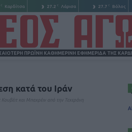
C
C
C
Καρδίτσα
27.2
Λάρισα
27.7
Βόλος
ΧΑΙΟΤΕΡΗ ΠΡΩΪΝΗ ΚΑΘΗΜΕΡΙΝΗ ΕΦΗΜΕΡΙΔΑ ΤΗΣ ΚΑΡΔ
ΝΕΟΣ
εση κατά του Ιράν
 Κουβέιτ και Μπαχρέιν από την Τεχεράνη
Α
ΑΓΩΝ