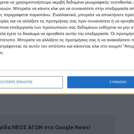
χεται να χρησιμοποιήσουμε ακριβή δεδομένα γεωγραφικής τοποθεσίας 
τήσεων που υπεβλήθησαν, στο πλαίσιο του
ών. Μπορείτε να κάνετε κλικ για να συναινέσετε στην επεξεργασία απ
υ, στην πλατφόρμα της πρώτης αρωγής,
ς περιγράφεται παραπάνω. Εναλλακτικά, μπορείτε να αποκτήσετε πρό
λουθήσουν τις επόμενες ημέρες νέες καταβολές.
ίες και να αλλάξετε τις προτιμήσεις σας πριν συναινέσετε ή να αρνηθεί
ποια επεξεργασία των προσωπικών σας δεδομένων ενδέχεται να μην απ
λά έχετε το δικαίωμα να αρνηθείτε αυτήν την επεξεργασία. Οι προτιμήσ
λή του δεύτερου κύκλου της πρώτης αρωγής
ιστότοπο. Μπορείτε να αλλάξετε τις προτιμήσεις σας ή να ανακαλέσετε
αι τις κτηνοτροφικές μονάδες ανάλογα με τη
στρέφοντας σε αυτόν τον ιστότοπο και κάνοντας κλικ στο κουμπί "Απ
ια Θεσσαλίας και την Περιφέρεια Στερεάς
ς.
 Κρατικής Αρωγής της Γενικής Γραμματείας
ν και Κρατικής Αρωγής είναι σε στενή
ις αρμόδιες υπηρεσίες, ώστε να προχωρήσει το
ων κρατικής αρωγής των Περιφερειών, με
ΣΣΟΤΕΡΕΣ ΕΠΙΛΟΓΕΣ
ΣΥΜΦΩΝΩ
έχουμε νέες καταβολές πρώτης αρωγής.
ρίδα ΝΕΟΣ ΑΓΩΝ στο Google News!