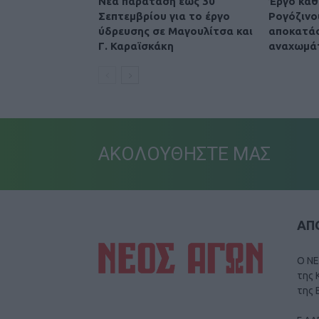
Νέα παράταση έως 30
Έργο καθ
Σεπτεμβρίου για το έργο
Ρογόζινο
ύδρευσης σε Μαγουλίτσα και
αποκατά
Γ. Καραϊσκάκη
αναχωμά
ΑΚΟΛΟΥΘΗΣΤΕ ΜΑΣ
ΑΠΟ
Ο ΝΕ
της 
της 