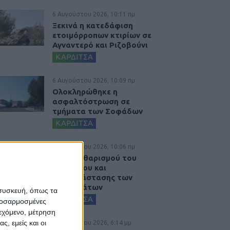
6 Αυγούστου 2026, 10:11 πμ
Ξεκινά η κατεδάφιση
ετοιμόρροπων κτιρίων σε
Αγναντερό και Ριζοβούνι
ΚΑΡΔΙΤΣΑ
6 Αυγούστου 2026, 10:09 πμ
Ολοκληρώθηκε η
ασφαλτόστρωση σε
τμήματα των Σοφάδων
ΚΑΡΔΙΤΣΑ
6 Αυγούστου 2026, 10:06 πμ
Έργο καθαρισμού του
Ρογόζινου και
αποκατάστασης των
αναχωμάτων
 συσκευή, όπως τα
ΚΑΡΔΙΤΣΑ
προσαρμοσμένες
ιεχόμενο, μέτρηση
ς, εμείς και οι
5 Αυγούστου 2026, 6:14 μμ