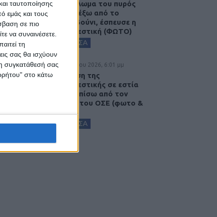
και ταυτοποίησης
Παρανάλωμα του πυρός
έγινε ΙΧ έξω από το
ό εμάς και τους
Μορφοβούνι, έσπευσε η
σβαση σε πιο
Πυροσβεστική (ΦΩΤΟ)
τε να συναινέσετε.
ΚΑΡΔΙΤΣΑ
αιτεί τη
εις σας θα ισχύουν
 τη συγκατάθεσή σας
5 Αυγούστου 2026, 6:01 μμ
ορρήτου" στο κάτω
Επέμβαση της
Πυροσβεστικής σε εστία
φωτιάς πίσω από τον
σταθμό του ΟΣΕ (φωτο &
βιντεο)
ΚΑΡΔΙΤΣΑ