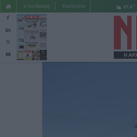
e-Συνδρομή
Ταυτότητα
C
27.2
Η ΑΡ