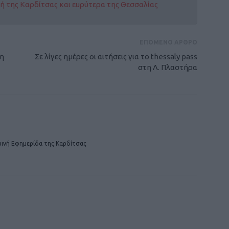
οχή της Καρδίτσας και ευρύτερα της Θεσσαλίας
ΕΠΟΜΕΝΟ ΑΡΘΡΟ
μη
Σε λίγες ημέρες οι αιτήσεις για το thessaly pass
στη Λ. Πλαστήρα
ινή Εφημερίδα της Καρδίτσας