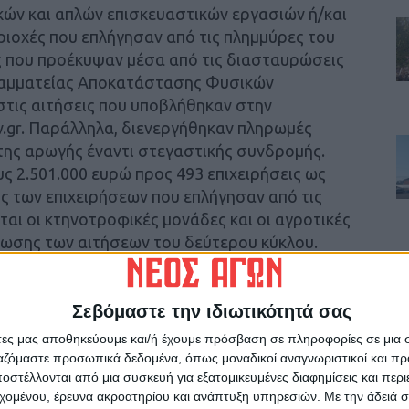
ών και απλών επισκευαστικών εργασιών ή/και
ριοχές που επλήγησαν από τις πλημμύρες του
ς που προέκυψαν μέσα από τις διασταυρώσεις
Γραμματείας Αποκατάστασης Φυσικών
τις αιτήσεις που υποβλήθηκαν στην
.gr. Παράλληλα, διενεργήθηκαν πληρωμές
της αρωγής έναντι στεγαστικής συνδρομής.
ς 2.501.000 ευρώ προς 493 επιχειρήσεις ως
ς των επιχειρήσεων που επλήγησαν από τις
ται οι κτηνοτροφικές μονάδες και οι αγροτικές
ρωσης των αιτήσεων του δεύτερου κύκλου.
το πλαίσιο του πρώτου και του δεύτερου
Σεβόμαστε την ιδιωτικότητά σας
αβληθεί 173.826.118,42 ευρώ προς 48.841
εων, αγροτικών εκμεταλλεύσεων και
άτες μας αποθηκεύουμε και/ή έχουμε πρόσβαση σε πληροφορίες σε μια
αν από το πρωτόγνωρο πλημμυρικό
ργαζόμαστε προσωπικά δεδομένα, όπως μοναδικοί αναγνωριστικοί και 
στέλλονται από μια συσκευή για εξατομικευμένες διαφημίσεις και περ
λλά και άλλες περιοχές.
εχομένου, έρευνα ακροατηρίου και ανάπτυξη υπηρεσιών.
Με την άδειά σα