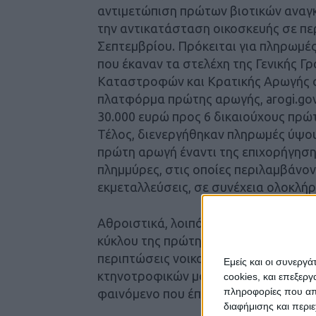
αντιμετώπιση πρώτων βιοτικών αναγκ
την αντικατάσταση οικοσκευής σε πε
Σεπτεμβρίου. Πρόκειται για πληρωμέ
που έκαναν τα στελέχη της Γενικής 
Καταστροφών και Κρατικής Αρωγής σ
πλατφόρμα πρώτης αρωγής, arogi.gov
30.000 ευρώ προς 6 δικαιούχους πρώ
Τέλος, διενεργήθηκαν πληρωμές ύψου
πρώτη αρωγή έναντι της επιχορήγηση
πλημμύρες, στις οποίες περιλαμβάνον
εκμεταλλεύσεις, σε συνέχεια ολοκλή
Αθροιστικά, λοιπόν, μέχρι σήμερα, σ
κύκλου της πρώτης αρωγής,έχουν κατ
περιπτώσεις νοικοκυριών, επιχειρήσ
Εμείς και οι συνεργ
κτηνοτροφικών μονάδωνπου επλήγησ
cookies, και επεξε
πληροφορίες που απο
φαινόμενο που έπληξε τη Θεσσαλία, α
διαφήμισης και περι