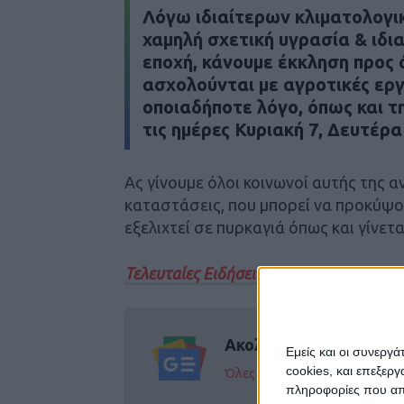
Λόγω ιδιαίτερων κλιματολογι
χαμηλή σχετική υγρασία & ιδ
εποχή, κάνουμε έκκληση προς ό
ασχολούνται με αγροτικές εργ
οποιαδήποτε λόγο, όπως και τ
τις ημέρες Κυριακή 7, Δευτέρα 
Ας γίνουμε όλοι κοινωνοί αυτής της 
καταστάσεις, που μπορεί να προκύψο
εξελιχτεί σε πυρκαγιά όπως και γίνετα
Τελευταίες Ειδήσεις Σήμερα
Ακολούθησε την εφημε
Εμείς και οι συνεργ
cookies, και επεξε
Όλες οι εξελίξεις στην περι
πληροφορίες που απο