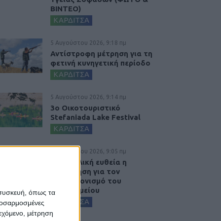
ΒΙΝΤΕΟ)
ΚΑΡΔΙΤΣΑ
5 Αυγούστου 2026, 9:18 πμ
Αντίστροφη μέτρηση για τη
φετινή κυνηγετική περίοδο
ΚΑΡΔΙΤΣΑ
5 Αυγούστου 2026, 9:14 πμ
3ο Οικοτουριστικό
Stefaniada Lake Festival
ΚΑΡΔΙΤΣΑ
5 Αυγούστου 2026, 9:05 πμ
Στην τελική ευθεία η
πρόσκληση για τον
εκσυγχρονισμό του
Νοσοκομείου
 συσκευή, όπως τα
ΚΑΡΔΙΤΣΑ
προσαρμοσμένες
ιεχόμενο, μέτρηση