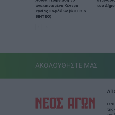
Άδωνι Γεωργιάδη το
σεμινάρι
ανακαινισμένο Κέντρο
του Δήμο
Υγείας Σοφάδων (ΦΩΤΟ &
ΒΙΝΤΕΟ)
ΑΚΟΛΟΥΘΗΣΤΕ ΜΑΣ
ΑΠΟ
Ο ΝΕ
της 
της 