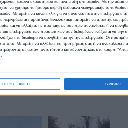
εχομένου, έρευνα ακροατηρίου και ανάπτυξη υπηρεσιών.
Με την άδειά σα
χεται να χρησιμοποιήσουμε ακριβή δεδομένα γεωγραφικής τοποθεσίας 
ΕΠΟΜΕΝΟ ΑΡΘΡΟ
ών. Μπορείτε να κάνετε κλικ για να συναινέσετε στην επεξεργασία απ
Νέα πίστωση ποσών ύψους 2,5 εκ. ευρώ σε
ς περιγράφεται παραπάνω. Εναλλακτικά, μπορείτε να αποκτήσετε πρό
πλημμυροπαθείς
ίες και να αλλάξετε τις προτιμήσεις σας πριν συναινέσετε ή να αρνηθεί
ποια επεξεργασία των προσωπικών σας δεδομένων ενδέχεται να μην απ
λά έχετε το δικαίωμα να αρνηθείτε αυτήν την επεξεργασία. Οι προτιμήσ
ιστότοπο. Μπορείτε να αλλάξετε τις προτιμήσεις σας ή να ανακαλέσετε
στρέφοντας σε αυτόν τον ιστότοπο και κάνοντας κλικ στο κουμπί "Απ
ς.
ινή Εφημερίδα της Καρδίτσας
ΣΣΟΤΕΡΕΣ ΕΠΙΛΟΓΕΣ
ΣΥΜΦΩΝΩ