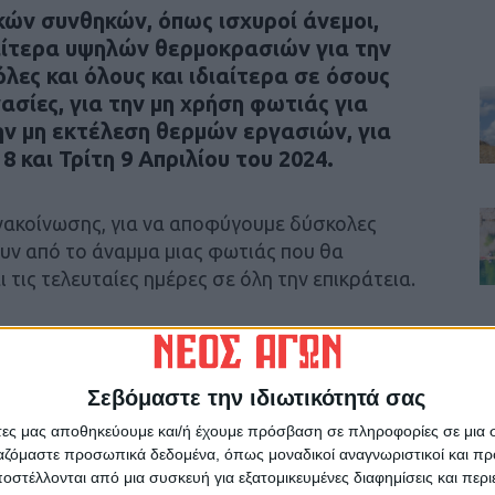
κών συνθηκών, όπως ισχυροί άνεμοι,
ιαίτερα υψηλών θερμοκρασιών για την
λες και όλους και ιδιαίτερα σε όσους
ασίες, για την μη χρήση φωτιάς για
ην μη εκτέλεση θερμών εργασιών, για
8 και Τρίτη 9 Απριλίου του 2024.
ανακοίνωσης, για να αποφύγουμε δύσκολες
υν από το άναμμα μιας φωτιάς που θα
ι τις τελευταίες ημέρες σε όλη την επικράτεια.
Σεβόμαστε την ιδιωτικότητά σας
ρίδα ΝΕΟΣ ΑΓΩΝ στο Google News!
άτες μας αποθηκεύουμε και/ή έχουμε πρόσβαση σε πληροφορίες σε μια
ργαζόμαστε προσωπικά δεδομένα, όπως μοναδικοί αναγνωριστικοί και 
οχή της Καρδίτσας και ευρύτερα της Θεσσαλίας
στέλλονται από μια συσκευή για εξατομικευμένες διαφημίσεις και περ