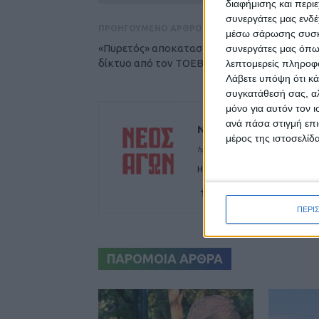
διαφήμισης και περι
συνεργάτες μας ενδέ
ΠΡΟΗΓΟΥΜΕΝΟ ΑΡΘΡΟ
μέσω σάρωσης συσκευ
«Πυρετός» αποκαταστάσεων στο αρδευτικό
συνεργάτες μας όπω
δίκτυο από τον ΤΟΕΒ Ταυρωπού (φωτο)
λεπτομερείς πληροφορ
Λάβετε υπόψη ότι κά
συγκατάθεσή σας, αλ
μόνο για αυτόν τον 
ανά πάσα στιγμή επι
ΝΕΟΣ ΑΓΩΝ
μέρος της ιστοσελίδα
https://neosagon.gr
Η Αρχαιότερη Καθημερινή Πρω
ΠΕΡΙ
ΠΑΡΟΜΟΙΑ ΑΡΘΡΑ