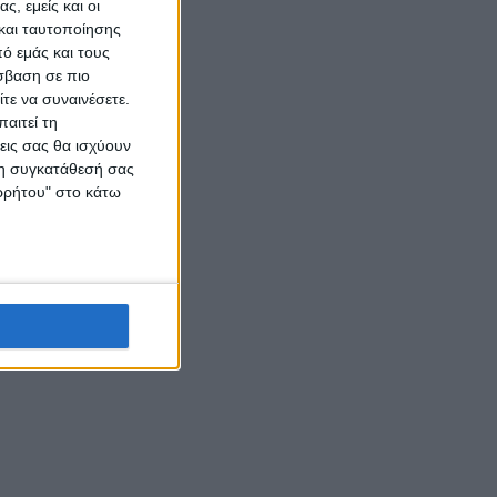
ς, εμείς και οι
και ταυτοποίησης
ό εμάς και τους
σβαση σε πιο
τε να συναινέσετε.
αιτεί τη
εις σας θα ισχύουν
 τη συγκατάθεσή σας
ορρήτου" στο κάτω