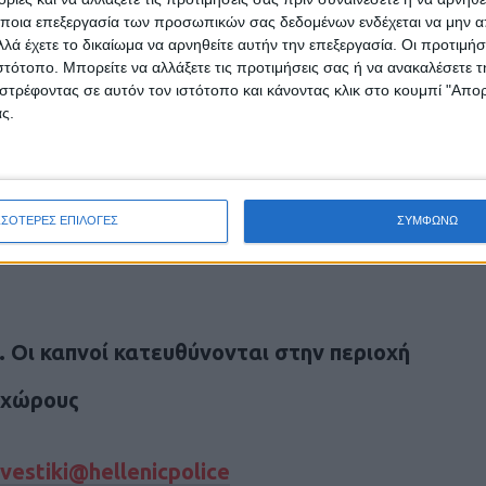
ποια επεξεργασία των προσωπικών σας δεδομένων ενδέχεται να μην απ
i)
August 20, 2023
λά έχετε το δικαίωμα να αρνηθείτε αυτήν την επεξεργασία. Οι προτιμήσ
ιστότοπο. Μπορείτε να αλλάξετε τις προτιμήσεις σας ή να ανακαλέσετε
ατοίκους της Αλεξανδρούπολης
στρέφοντας σε αυτόν τον ιστότοπο και κάνοντας κλικ στο κουμπί "Απ
ς.
λη προς τους κατοίκους της Αλεξανδρούπολης,
 χώρους με κλειστά παράθυρα και πόρτες
ιάς. Το μήνυμα αναφέρει: «Αλεξανδρούπολη,
νοί κατευθύνονται στην περιοχή σας.
ΣΣΟΤΕΡΕΣ ΕΠΙΛΟΓΕΣ
ΣΥΜΦΩΝΩ
κλείστε παράθυρα και πόρτες».
 Οι καπνοί κατευθύνονται στην περιοχή
 χώρους
vestiki
@hellenicpolice