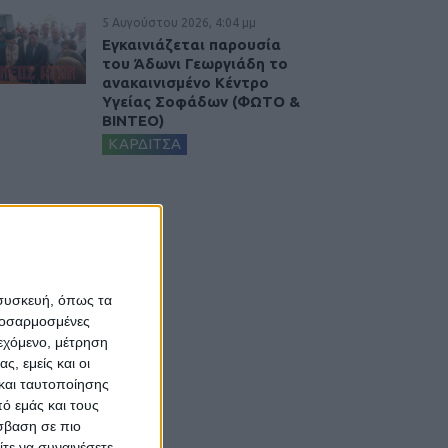
5 Αυγούστου 2026, 4:04 μμ
Εγκαινιάζεται παρουσία
του Άδωνι Γεωργιάδη το
ανακαινισμένο Κέντρο
Υγείας Σοφάδων (ΦΩΤΟ &
ΒΙΝΤΕΟ)
ΚΑΡΔΙΤΣΑ
 συσκευή, όπως τα
προσαρμοσμένες
ιεχόμενο, μέτρηση
ς, εμείς και οι
και ταυτοποίησης
ό εμάς και τους
σβαση σε πιο
τε να συναινέσετε.