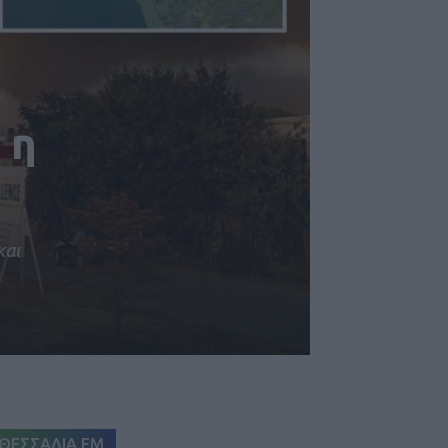
 η
και
ΘΕΣΣΑΛΙΑ FM