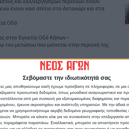
δάσους και καλλιεργήσιμων περιοχών έχουν
 ενώ έχουν καεί σπίτια στο Αετοχώρι και στα
τία Οδό
ίας στην Εγνατία Οδό Κήπων –
ω του μετώπου που μαίνεται στην περιοχή της
ακή Αστυνομική Διεύθυνση Ανατολικής
 κυκλοφορία από το ύψος του κόμβου
Σεβόμαστε την ιδιωτικότητά σας
μηχανικής Περιοχής (ΒΙ.ΠΕ.)
άτες μας αποθηκεύουμε και/ή έχουμε πρόσβαση σε πληροφορίες σε μια
ργαζόμαστε προσωπικά δεδομένα, όπως μοναδικοί αναγνωριστικοί και 
στέλλονται από μια συσκευή για εξατομικευμένες διαφημίσεις και περ
ται μέσω της Εθνικής Οδού Φερών –
εχομένου, έρευνα ακροατηρίου και ανάπτυξη υπηρεσιών.
Με την άδειά σα
χεται να χρησιμοποιήσουμε ακριβή δεδομένα γεωγραφικής τοποθεσίας 
ών. Μπορείτε να κάνετε κλικ για να συναινέσετε στην επεξεργασία απ
ς περιγράφεται παραπάνω. Εναλλακτικά, μπορείτε να αποκτήσετε πρό
ιά
#Αλεξανδρούπολη
ίες και να αλλάξετε τις προτιμήσεις σας πριν συναινέσετε ή να αρνηθεί