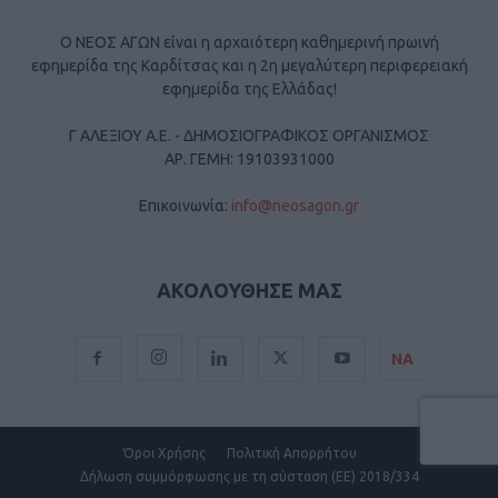
Ο ΝΕΟΣ ΑΓΩΝ είναι η αρχαιότερη καθημερινή πρωινή
εφημερίδα της Καρδίτσας και η 2η μεγαλύτερη περιφερειακή
εφημερίδα της Ελλάδας!
Γ ΑΛΕΞΙΟΥ Α.Ε. - ΔΗΜΟΣΙΟΓΡΑΦΙΚΟΣ ΟΡΓΑΝΙΣΜΟΣ
ΑΡ. ΓΕΜΗ: 19103931000
Επικοινωνία:
info@neosagon.gr
ΑΚΟΛΟΥΘΗΣΕ ΜΑΣ
ΝΑ
Όροι Χρήσης
Πολιτική Απορρήτου
Δήλωση συμμόρφωσης με τη σύσταση (ΕΕ) 2018/334