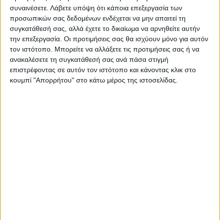
συναινέσετε.
Λάβετε υπόψη ότι κάποια επεξεργασία των
ΠΡΟΗΓΟΥΜΕΝΟ ΑΡΘΡΟ
ΕΠΟΜΕΝΟ ΑΡΘΡΟ
προσωπικών σας δεδομένων ενδέχεται να μην απαιτεί τη
Tα σκλαβοπάζαρα της FIFA
ΑΣΑ... σουπερλιγκάτη!
συγκατάθεσή σας, αλλά έχετε το δικαίωμα να αρνηθείτε αυτήν
και το μουντιάλ που «μυρίζει»
την επεξεργασία. Οι προτιμήσεις σας θα ισχύουν μόνο για αυτόν
θάνατο...
τον ιστότοπο. Μπορείτε να αλλάξετε τις προτιμήσεις σας ή να
ανακαλέσετε τη συγκατάθεσή σας ανά πάσα στιγμή
επιστρέφοντας σε αυτόν τον ιστότοπο και κάνοντας κλικ στο
κουμπί "Απορρήτου" στο κάτω μέρος της ιστοσελίδας.
ΝΕΟΣ ΑΓΩΝ
https://neosagon.gr
Η Αρχαιότερη Καθημερινή Πρωινή Εφημερίδα της Καρδίτσας