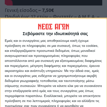
Γενική είσοδος
– 7,50€
Παιδιά έως 12 ετών – Φοιτητές – Α.Μ.Ε.Α. –
Άνεργοι – Πολύτεκνοι – Τρίτεκνοι
– 6 €
(ONLINE ΑΓΟΡΑ
Σεβόμαστε την ιδιωτικότητά σας
ΕΙΣΙΤΗΡΙΟΥ:
cinemakarditsa.gr
)
Εμείς και οι συνεργάτες μας αποθηκεύουμε και/ή έχουμε
ΠΡΟΣΦΟΡΑ: Κάθε Πέμπτη Γενική είσοδος
πρόσβαση σε πληροφορίες σε μια συσκευή, όπως τα cookies,
5€
για όλες τις ταινίες
και επεξεργαζόμαστε προσωπικά δεδομένα, όπως μοναδικοί
αναγνωριστικοί και προσαρμοσμένες πληροφορίες που
Τελευταίες Ειδήσεις Σήμερα
αποστέλλονται από μια συσκευή για εξατομικευμένες διαφημίσεις
και περιεχόμενο, μέτρηση διαφήμισης και περιεχομένου, έρευνα
ακροατηρίου και ανάπτυξη υπηρεσιών.
Με την άδειά σας, εμείς
και οι συνεργάτες μας ενδέχεται να χρησιμοποιήσουμε ακριβή
Ακολούθησε την εφημερίδα ΝΕΟΣ
δεδομένα γεωγραφικής τοποθεσίας και ταυτοποίησης μέσω
ΑΓΩΝ στο Google News!
σάρωσης συσκευών. Μπορείτε να κάνετε κλικ για να συναινέσετε
στην επεξεργασία από εμάς και τους συνεργάτες μας όπως
Όλες οι εξελίξεις στην περιοχή της
περιγράφεται παραπάνω. Εναλλακτικά, μπορείτε να αποκτήσετε
Καρδίτσας και ευρύτερα της Θεσσαλίας
πρόσβαση σε πιο λεπτομερείς πληροφορίες και να αλλάξετε τις
προτιμήσεις σας πριν συναινέσετε ή να αρνηθείτε να