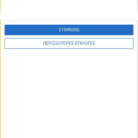
η ζωή στα Κομπελιώτικα Ντάμια
ΣΥΜΦΩΝΩ
ΠΕΡΙΣΣΟΤΕΡΕΣ ΕΠΙΛΟΓΕΣ
ΘΕΣΣΑΛΙΑ FM
ΑΚΟΥΣΤΕ ΖΩΝΤΑΝΑ
ΕΠΙΚΕΦΑΛΗΣ ΕΙΔΗΣΕΙΣ