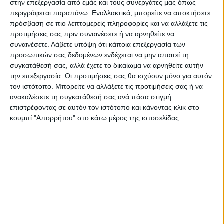
Αναστάσιος)
στην επεξεργασία από εμάς και τους συνεργάτες μας όπως
περιγράφεται παραπάνω. Εναλλακτικά, μπορείτε να αποκτήσετε
πρόσβαση σε πιο λεπτομερείς πληροφορίες και να αλλάξετε τις
* Συνεργασία Εκπαιδευτικών: 98 ψήφοι ( 1
προτιμήσεις σας πριν συναινέσετε ή να αρνηθείτε να
αντιπρόσωπος, Μητσάκη Αποστολία)
συναινέσετε.
Λάβετε υπόψη ότι κάποια επεξεργασία των
* Αγωνιστική Συσπείρωση: 80 ψήφοι ( 1
προσωπικών σας δεδομένων ενδέχεται να μην απαιτεί τη
συγκατάθεσή σας, αλλά έχετε το δικαίωμα να αρνηθείτε αυτήν
αντιπρόσωπος, Κοζιού Σόνια)
την επεξεργασία. Οι προτιμήσεις σας θα ισχύουν μόνο για αυτόν
τον ιστότοπο. Μπορείτε να αλλάξετε τις προτιμήσεις σας ή να
Τελευταίες Ειδήσεις Σήμερα
ανακαλέσετε τη συγκατάθεσή σας ανά πάσα στιγμή
επιστρέφοντας σε αυτόν τον ιστότοπο και κάνοντας κλικ στο
κουμπί "Απορρήτου" στο κάτω μέρος της ιστοσελίδας.
Ακολούθησε την εφημερίδα ΝΕΟΣ
ΑΓΩΝ στο Google News!
Όλες οι εξελίξεις στην περιοχή της
Καρδίτσας και ευρύτερα της Θεσσαλίας
ΠΡΟΗΓΟΥΜΕΝΟ ΑΡΘΡΟ
ΕΠΟΜΕΝΟ ΑΡΘΡΟ
Σε πρώτο ενικό 28/5/2026
«Πρεμιέρα» Πανελλαδικών