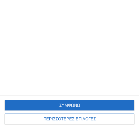
ΣΥΜΦΩΝΩ
UNCATEGORIZED
ΠΕΡΙΣΣΟΤΕΡΕΣ ΕΠΙΛΟΓΕΣ
Σε πλήρη επιχειρησιακή ετοιμότητα η
Περιφέρεια Θεσσαλίας ενόψει του πολύ