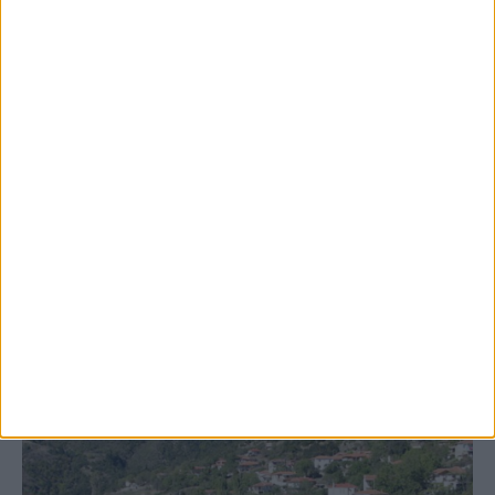
8 Αυγούστου 2026, 9:42 πμ
Προχωρούν οι διαδικασίες για την
ανάθεση του masterplan της ΔΕΥΑ
Καρδίτσας
ΚΑΡΔΙΤΣΑ