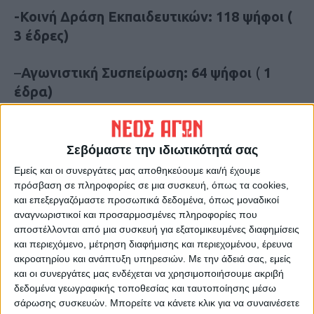
-Κοινή Δράση Εκπαιδευτικών: 118 ψήφοι (
3 έδρες)
–
Αγωνιστική Συσπείρωση: 64 ψήφοι
(
1
έδρα)
-Συνεργασία Εκπαιδευτικών: 104 ψήφοι ( 2
έδρες )
Σεβόμαστε την ιδιωτικότητά σας
Εμείς και οι συνεργάτες μας αποθηκεύουμε και/ή έχουμε
Για τη ΔΟΕ:
πρόσβαση σε πληροφορίες σε μια συσκευή, όπως τα cookies,
και επεξεργαζόμαστε προσωπικά δεδομένα, όπως μοναδικοί
αναγνωριστικοί και προσαρμοσμένες πληροφορίες που
*
ΔΑΚΕ: 140 ψήφοι (1 αντιπρόσωπος,
αποστέλλονται από μια συσκευή για εξατομικευμένες διαφημίσεις
Κουτής Βάιος)
και περιεχόμενο, μέτρηση διαφήμισης και περιεχομένου, έρευνα
ακροατηρίου και ανάπτυξη υπηρεσιών.
Με την άδειά σας, εμείς
και οι συνεργάτες μας ενδέχεται να χρησιμοποιήσουμε ακριβή
* Κοινή Δράση Εκπαιδευτικών: 119 ψήφοι
δεδομένα γεωγραφικής τοποθεσίας και ταυτοποίησης μέσω
(1 αντιπρόσωπος, Γκαραγκάνης
σάρωσης συσκευών. Μπορείτε να κάνετε κλικ για να συναινέσετε