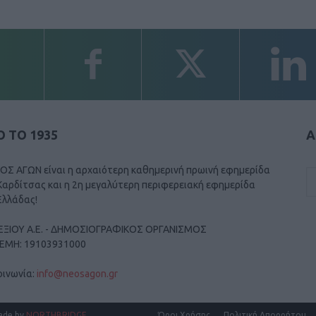
 ΤΟ 1935
Α
ΟΣ ΑΓΩΝ είναι η αρχαιότερη καθημερινή πρωινή εφημερίδα
Καρδίτσας και η 2η μεγαλύτερη περιφερειακή εφημερίδα
Ελλάδας!
ΕΞΙΟΥ Α.Ε. - ΔΗΜΟΣΙΟΓΡΑΦΙΚΟΣ ΟΡΓΑΝΙΣΜΟΣ
ΓΕΜΗ: 19103931000
οινωνία:
info@neosagon.gr
ade by
NORTHBRIDGE
.
Όροι Χρήσης
Πολιτική Απορρήτου