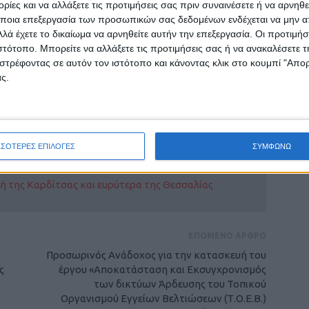
ίες και να αλλάξετε τις προτιμήσεις σας πριν συναινέσετε ή να αρνηθεί
ποια επεξεργασία των προσωπικών σας δεδομένων ενδέχεται να μην απ
λά έχετε το δικαίωμα να αρνηθείτε αυτήν την επεξεργασία. Οι προτιμήσ
ιστότοπο. Μπορείτε να αλλάξετε τις προτιμήσεις σας ή να ανακαλέσετε
Κ Βασίλης Τσιγάρας ανάμεσα στο τεχνικό
στρέφοντας σε αυτόν τον ιστότοπο και κάνοντας κλικ στο κουμπί "Απ
ς.
ΣΣΟΤΕΡΕΣ ΕΠΙΛΟΓΕΣ
ΣΥΜΦΩΝΩ
ρίδα ΝΕΟΣ ΑΓΩΝ στο Google News!
οχή της Καρδίτσας και ευρύτερα της Θεσσαλίας
ΕΠΟΜΕΝΟ ΑΡΘΡΟ
Προσωρινός Ανάδοχος για την κατασκευή του
ς
έργου «Αποκατάσταση και Εκσυγχρονισμός
των δικτύων Άρδευσης του Τοπικού
Οργανισμού Εγγείων Βελτιώσεων (Τ.Ο.Ε.Β.)