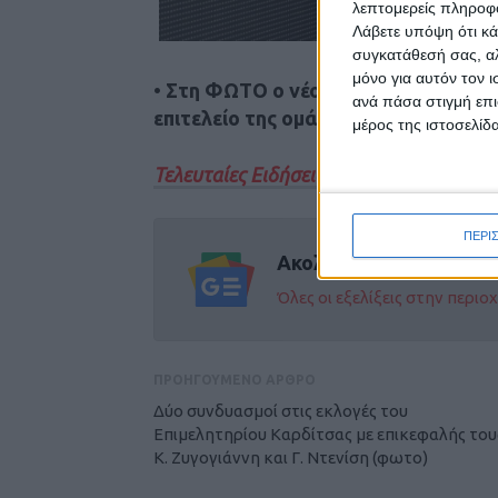
λεπτομερείς πληροφορ
Λάβετε υπόψη ότι κά
συγκατάθεσή σας, αλ
μόνο για αυτόν τον 
•
Στη ΦΩΤΟ ο νέος πρόεδρος του ΑΣ
ανά πάσα στιγμή επι
επιτελείο της ομάδας.
μέρος της ιστοσελίδα
Τελευταίες Ειδήσεις Σήμερα
ΠΕΡΙ
Ακολούθησε την εφημε
Όλες οι εξελίξεις στην περι
ΠΡΟΗΓΟΥΜΕΝΟ ΑΡΘΡΟ
Δύο συνδυασμοί στις εκλογές του
Επιμελητηρίου Καρδίτσας με επικεφαλής του
Κ. Ζυγογιάννη και Γ. Ντενίση (φωτο)