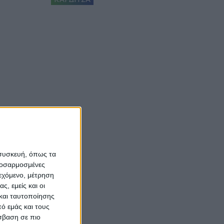
 συσκευή, όπως τα
προσαρμοσμένες
ιεχόμενο, μέτρηση
ς, εμείς και οι
και ταυτοποίησης
ό εμάς και τους
σβαση σε πιο