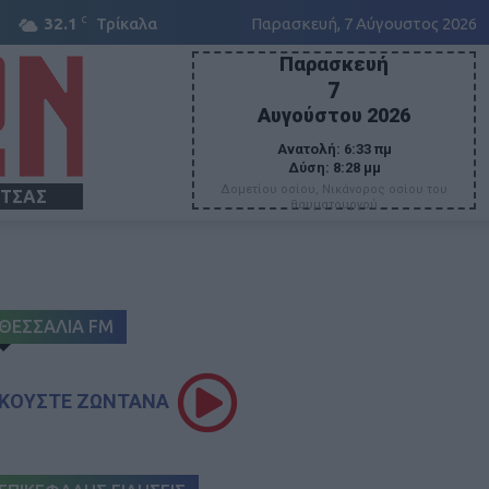
C
32.1
Τρίκαλα
Παρασκευή, 7 Αύγουστος 2026
Παρασκευή
7
Αυγούστου 2026
Ανατολή:
6:33 πμ
Δύση:
8:28 μμ
Δομετίου οσίου, Νικάνορος οσίου του
ΙΤΣΑΣ
θαυματουργού
ΘΕΣΣΑΛΙΑ FM
ΚΟΥΣΤΕ ΖΩΝΤΑΝΑ