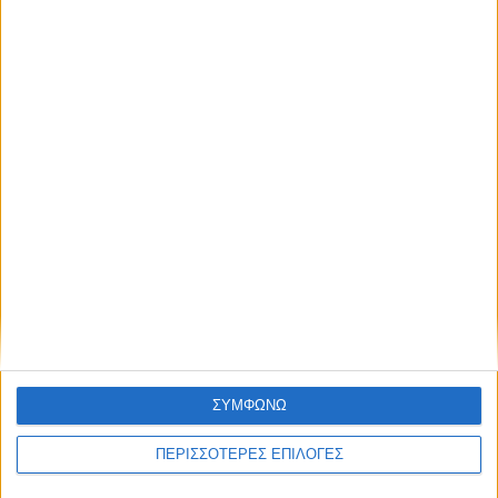
ΚΑΡΔΙΤΣΑ
Υψηλός ο κίνδυνος πυρκαγιάς σήμερα
Κυριακή στο Ν. Καρδίτσας
ΣΥΜΦΩΝΩ
ΠΕΡΙΣΣΟΤΕΡΕΣ ΕΠΙΛΟΓΕΣ