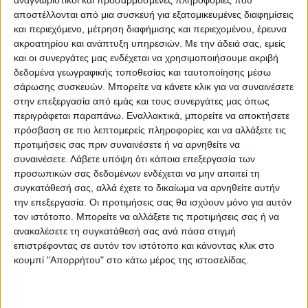
– διαμόρφωση του περιβάλλοντος χώρου
αποστέλλονται από μια συσκευή για εξατομικευμένες διαφημίσεις
του νέου Δημαρχείου
και περιεχόμενο, μέτρηση διαφήμισης και περιεχομένου, έρευνα
ακροατηρίου και ανάπτυξη υπηρεσιών.
Με την άδειά σας, εμείς
Ενεργειακή
αναβάθμιση
κολυμβητηρίου,
και οι συνεργάτες μας ενδέχεται να χρησιμοποιήσουμε ακριβή
δεδομένα γεωγραφικής τοποθεσίας και ταυτοποίησης μέσω
παλιού κλειστού, ΚΑΠΗ, σχολείων
σάρωσης συσκευών. Μπορείτε να κάνετε κλικ για να συναινέσετε
Παράλληλα σημείωσε ότι για το νέο ΒΑΑ θα
στην επεξεργασία από εμάς και τους συνεργάτες μας όπως
πρέπει να υπάρχουν νέα έργα που να
περιγράφεται παραπάνω. Εναλλακτικά, μπορείτε να αποκτήσετε
πρόσβαση σε πιο λεπτομερείς πληροφορίες και να αλλάξετε τις
αφήνουν πράσινο «αποτύπωμα», ενώ έγινε
προτιμήσεις σας πριν συναινέσετε ή να αρνηθείτε να
και διαβούλευση με θεσμικούς φορείς,. «Θα
συναινέσετε.
Λάβετε υπόψη ότι κάποια επεξεργασία των
υπάρχουν έργα που αφορούν ενεργειακές
προσωπικών σας δεδομένων ενδέχεται να μην απαιτεί τη
αναβαθμίσεις πολλών δημοτικών κτηρίων
συγκατάθεσή σας, αλλά έχετε το δικαίωμα να αρνηθείτε αυτήν
την επεξεργασία. Οι προτιμήσεις σας θα ισχύουν μόνο για αυτόν
ύψους 3 εκατ ευρώ όπως στο κολυμβητήριο,
τον ιστότοπο. Μπορείτε να αλλάξετε τις προτιμήσεις σας ή να
στο παλιό κλειστό, το ΚΑΠΗ, το μουσείο
ανακαλέσετε τη συγκατάθεσή σας ανά πάσα στιγμή
της πόλης, το 10ο Δημοτικό, το 2ο ΕΠΑΛ
επιστρέφοντας σε αυτόν τον ιστότοπο και κάνοντας κλικ στο
κουμπί "Απορρήτου" στο κάτω μέρος της ιστοσελίδας.
κλπ» σημείωσε χαρακτηριστικά.
Κόμβοι, υδατόπυργος, δημοτική αγορά,