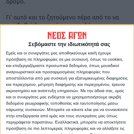
δρόμο.
Γι’ αυτό και το ζητούμενο πέρα από το να
αποδοθεί δικαιοσύνη και να λάμψει η
αλήθεια, είναι να απαιτήσουμε ως κοινωνία
ασφαλή και σύγχρονο σιδηρόδρομο, αλλά
Σεβόμαστε την ιδιωτικότητά σας
και συνολικότερα στις υποδομές.
Εμείς και οι συνεργάτες μας αποθηκεύουμε και/ή έχουμε
πρόσβαση σε πληροφορίες σε μια συσκευή, όπως τα cookies,
Ειδικά στην περιοχή μας που τα τελευταία
και επεξεργαζόμαστε προσωπικά δεδομένα, όπως μοναδικοί
αναγνωριστικοί και προσαρμοσμένες πληροφορίες που
χρόνια έχει βιώσει την διπλή καταστροφή
αποστέλλονται από μια συσκευή για εξατομικευμένες διαφημίσεις
των πλημμυρών…
και περιεχόμενο, μέτρηση διαφήμισης και περιεχομένου, έρευνα
Κ.Π.
ακροατηρίου και ανάπτυξη υπηρεσιών.
Με την άδειά σας, εμείς
και οι συνεργάτες μας ενδέχεται να χρησιμοποιήσουμε ακριβή
δεδομένα γεωγραφικής τοποθεσίας και ταυτοποίησης μέσω
Τελευταίες Ειδήσεις Σήμερα
σάρωσης συσκευών. Μπορείτε να κάνετε κλικ για να συναινέσετε
στην επεξεργασία από εμάς και τους συνεργάτες μας όπως
περιγράφεται παραπάνω. Εναλλακτικά, μπορείτε να αποκτήσετε
Ακολούθησε την εφημερίδα ΝΕΟΣ
πρόσβαση σε πιο λεπτομερείς πληροφορίες και να αλλάξετε τις