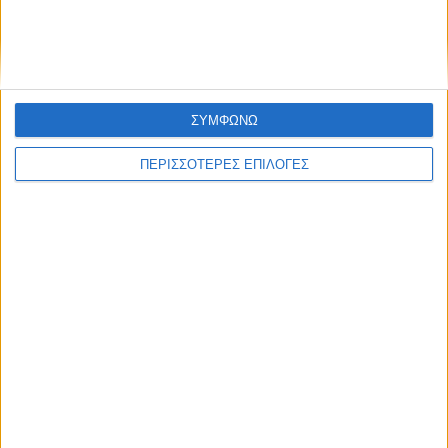
Λίγες ημέρες προσαρμογής για τα
γεράκια...
ΣΥΜΦΩΝΩ
ΠΕΡΙΣΣΟΤΕΡΕΣ ΕΠΙΛΟΓΕΣ
ΘΕΣΣΑΛΙΑ FM
ΑΚΟΥΣΤΕ ΖΩΝΤΑΝΑ
ΕΠΙΚΕΦΑΛΗΣ ΕΙΔΗΣΕΙΣ