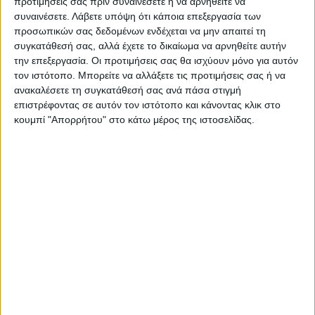
ΑΓΩΝ στο Google News!
προτιμήσεις σας πριν συναινέσετε ή να αρνηθείτε να
συναινέσετε.
Λάβετε υπόψη ότι κάποια επεξεργασία των
Όλες οι εξελίξεις στην περιοχή της
προσωπικών σας δεδομένων ενδέχεται να μην απαιτεί τη
Καρδίτσας και ευρύτερα της Θεσσαλίας
συγκατάθεσή σας, αλλά έχετε το δικαίωμα να αρνηθείτε αυτήν
την επεξεργασία. Οι προτιμήσεις σας θα ισχύουν μόνο για αυτόν
τον ιστότοπο. Μπορείτε να αλλάξετε τις προτιμήσεις σας ή να
ΠΡΟΗΓΟΥΜΕΝΟ ΑΡΘΡΟ
ΕΠΟΜΕΝΟ ΑΡΘΡΟ
ανακαλέσετε τη συγκατάθεσή σας ανά πάσα στιγμή
Magic Brothers και Dj
Κολυδάς για Καθαρά
επιστρέφοντας σε αυτόν τον ιστότοπο και κάνοντας κλικ στο
ξεσήκωσαν μικρούς και
Δευτέρα: Με άστατο καιρό το
κουμπί "Απορρήτου" στο κάτω μέρος της ιστοσελίδας.
μεγάλους στο αποκριάτικο
πέταγμα του αετού, ασθενείς
πάρτι στη Δημοτική Αγορά
βροχοπτώσεις στη Θεσσαλία
(φωτο)
ΝΕΟΣ ΑΓΩΝ