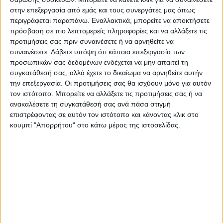
φορά που τμήμα της ειδίκευσης πιάνου
στην επεξεργασία από εμάς και τους συνεργάτες μας όπως
περιγράφεται παραπάνω. Εναλλακτικά, μπορείτε να αποκτήσετε
έρχεται για συναυλία καθώς προηγήθηκε
πρόσβαση σε πιο λεπτομερείς πληροφορίες και να αλλάξετε τις
προπερσι αυτή στο Μουσικό Σχολείο που
προτιμήσεις σας πριν συναινέσετε ή να αρνηθείτε να
πραγματικά εντυπωσίασε τον κόσμο όπως
συναινέσετε.
Λάβετε υπόψη ότι κάποια επεξεργασία των
βεβαίως και η σπουδαία συναυλία που
προσωπικών σας δεδομένων ενδέχεται να μην απαιτεί τη
συγκατάθεσή σας, αλλά έχετε το δικαίωμα να αρνηθείτε αυτήν
έδωσε πέρσι (πάλι στο Μουσικό Σχολείο) ο
την επεξεργασία. Οι προτιμήσεις σας θα ισχύουν μόνο για αυτόν
Ούβε Μάτσκε…
τον ιστότοπο. Μπορείτε να αλλάξετε τις προτιμήσεις σας ή να
ανακαλέσετε τη συγκατάθεσή σας ανά πάσα στιγμή
επιστρέφοντας σε αυτόν τον ιστότοπο και κάνοντας κλικ στο
Η ΑΝΑΓΚΗ ΚΤΙΡΙΑΚΗΣ ΑΝΑΒΑΘΜΙΣΗΣ
κουμπί "Απορρήτου" στο κάτω μέρος της ιστοσελίδας.
ΤΟΥ ΔΗΜΟΤΙΚΟΥ ΩΔΕΙΟΥ
Με την αποψινή συναυλία αναδεικνύεται για
άλλη μια φορά η ανάγκη αναβάθμισης του
Δημοτικού Ωδείου της πόλης μας που τόσα
έχει προσφέρει στον πολιτισμό της
περιοχής διαχρονικά και στεγάζεται σε έναν