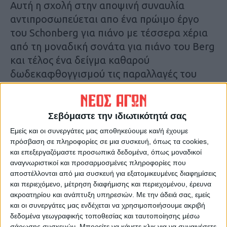
Αυτή η σχολή στην αποψινή συναυλία
αντιπροσωπεύεται απο ένα πρώιμο έργο
του Schonberg για πιάνο με τέσσερα χέρια
από τη μοναδική σονάτα για πιάνο του Berg
και τέλος ένα δείγμα καθαρού
δωδεκαφθογγισμού τις παραλλαγές του
Webern.
Οι μαθητές ειδίκευσης πιάνου του
Ούβε
Σεβόμαστε την ιδιωτικότητά σας
Μάτσκε: Ναταλία Γιαννάκη, Φοίβος
Εμείς και οι συνεργάτες μας αποθηκεύουμε και/ή έχουμε
Φίλκας, Σαπφώ Κουτρουμανίδου, Τατιάνα
πρόσβαση σε πληροφορίες σε μια συσκευή, όπως τα cookies,
και επεξεργαζόμαστε προσωπικά δεδομένα, όπως μοναδικοί
Νικολοπούλου, Στέλιος Ιωσήφ, Δημήτρης
αναγνωριστικοί και προσαρμοσμένες πληροφορίες που
Μέξης, Μαρία Βλαχοδήμου, Αθανάσιος
αποστέλλονται από μια συσκευή για εξατομικευμένες διαφημίσεις
Μιχαήλ Ραμαδανίδης και ο δικός μας
και περιεχόμενο, μέτρηση διαφήμισης και περιεχομένου, έρευνα
Καρδιτσιώτης Θάνος Κατσάρας.
ακροατηρίου και ανάπτυξη υπηρεσιών.
Με την άδειά σας, εμείς
και οι συνεργάτες μας ενδέχεται να χρησιμοποιήσουμε ακριβή
δεδομένα γεωγραφικής τοποθεσίας και ταυτοποίησης μέσω
Αξίζει να σημειωθεί ότι είναι η δεύτερη
σάρωσης συσκευών. Μπορείτε να κάνετε κλικ για να συναινέσετε