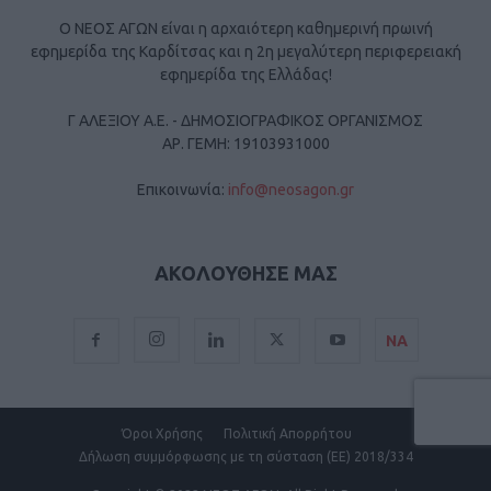
Ο ΝΕΟΣ ΑΓΩΝ είναι η αρχαιότερη καθημερινή πρωινή
εφημερίδα της Καρδίτσας και η 2η μεγαλύτερη περιφερειακή
εφημερίδα της Ελλάδας!
Γ ΑΛΕΞΙΟΥ Α.Ε. - ΔΗΜΟΣΙΟΓΡΑΦΙΚΟΣ ΟΡΓΑΝΙΣΜΟΣ
ΑΡ. ΓΕΜΗ: 19103931000
Επικοινωνία:
info@neosagon.gr
ΑΚΟΛΟΥΘΗΣΕ ΜΑΣ
ΝΑ
Όροι Χρήσης
Πολιτική Απορρήτου
Δήλωση συμμόρφωσης με τη σύσταση (ΕΕ) 2018/334