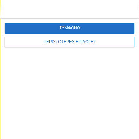
ΣΥΜΦΩΝΩ
ΠΕΡΙΣΣΟΤΕΡΕΣ ΕΠΙΛΟΓΕΣ
ΠΟΛΙΤΙΣΜΟΣ
Οι Φαναριώτες Μάστοροι της Πέτρας και
η ζωή στα Κομπελιώτικα Ντάμια