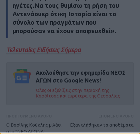
ηγέτες.Να τους θυμίσω τη ρήση του
Αντενάουερ ότι«η Ιστορία είναι το
σύνολο των πραγμάτων που
μπορούσαν να έχουν αποφευχθεί».
Τελευταίες Ειδήσεις Σήμερα
Ακολούθησε την εφημερίδα ΝΕΟΣ
ΑΓΩΝ στο Google News!
Όλες οι εξελίξεις στην περιοχή της
Καρδίτσας και ευρύτερα της Θεσσαλίας
ΠΡΟΗΓΟΥΜΕΝΟ ΑΡΘΡΟ
ΕΠΟΜΕΝΟ ΑΡΘΡΟ
Ο Βασίλης Κούκλης μιλάει
Εξαντλήθηκαν τα αποθέματα
στο "ΝΕΟ ΑΓΩΝΑ"