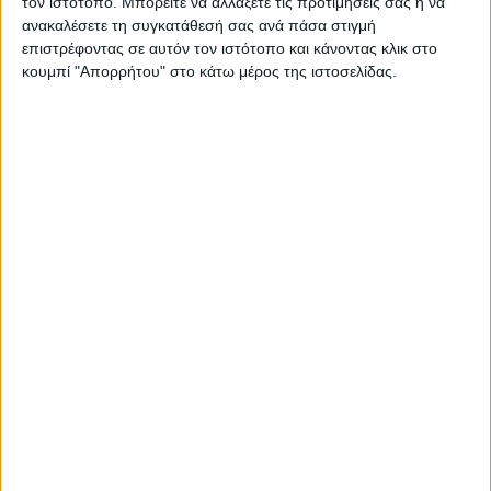
τον ιστότοπο. Μπορείτε να αλλάξετε τις προτιμήσεις σας ή να
ανακαλέσετε τη συγκατάθεσή σας ανά πάσα στιγμή
επιστρέφοντας σε αυτόν τον ιστότοπο και κάνοντας κλικ στο
κουμπί "Απορρήτου" στο κάτω μέρος της ιστοσελίδας.
ΓΝΩΜΕΣ & ΣΧΟΛΙΑ
Εγκρίθηκε η κατανομή 14 εκ. ευρώ για τα
έργα υποδομής στη νέα Μεταμόρφωση