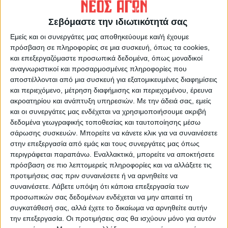
Σεβόμαστε την ιδιωτικότητά σας
Εμείς και οι συνεργάτες μας αποθηκεύουμε και/ή έχουμε
πρόσβαση σε πληροφορίες σε μια συσκευή, όπως τα cookies,
και επεξεργαζόμαστε προσωπικά δεδομένα, όπως μοναδικοί
αναγνωριστικοί και προσαρμοσμένες πληροφορίες που
αποστέλλονται από μια συσκευή για εξατομικευμένες διαφημίσεις
ΝΕΟΣ ΑΓΩΝ
και περιεχόμενο, μέτρηση διαφήμισης και περιεχομένου, έρευνα
ακροατηρίου και ανάπτυξη υπηρεσιών.
Με την άδειά σας, εμείς
https://neosagon.gr
και οι συνεργάτες μας ενδέχεται να χρησιμοποιήσουμε ακριβή
Η Αρχαιότερη Καθημερινή Πρωινή Εφημερίδα της Καρδίτσας
δεδομένα γεωγραφικής τοποθεσίας και ταυτοποίησης μέσω
σάρωσης συσκευών. Μπορείτε να κάνετε κλικ για να συναινέσετε
στην επεξεργασία από εμάς και τους συνεργάτες μας όπως
περιγράφεται παραπάνω. Εναλλακτικά, μπορείτε να αποκτήσετε
πρόσβαση σε πιο λεπτομερείς πληροφορίες και να αλλάξετε τις
προτιμήσεις σας πριν συναινέσετε ή να αρνηθείτε να
ΠΑΡΟΜΟΙΑ ΑΡΘΡΑ
συναινέσετε.
Λάβετε υπόψη ότι κάποια επεξεργασία των
προσωπικών σας δεδομένων ενδέχεται να μην απαιτεί τη
συγκατάθεσή σας, αλλά έχετε το δικαίωμα να αρνηθείτε αυτήν
την επεξεργασία. Οι προτιμήσεις σας θα ισχύουν μόνο για αυτόν