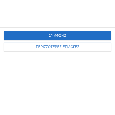
ΑΘΛΗΤΙΚΑ
Ο Αετός Καλλιφωνίου ...επέστρεψε!
(Φωτό+Βίντεο)
ΣΥΜΦΩΝΩ
ΠΕΡΙΣΣΟΤΕΡΕΣ ΕΠΙΛΟΓΕΣ