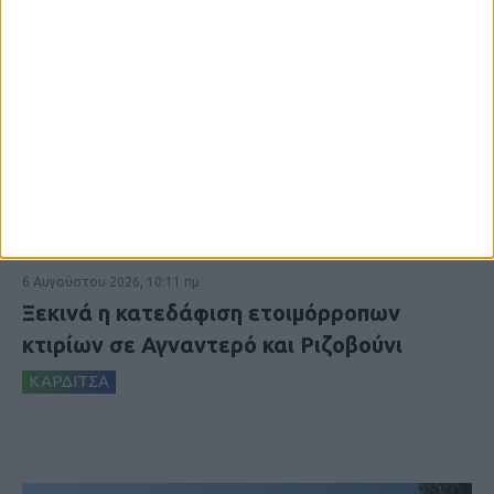
6 Αυγούστου 2026, 10:11 πμ
Ξεκινά η κατεδάφιση ετοιμόρροπων
κτιρίων σε Αγναντερό και Ριζοβούνι
ΚΑΡΔΙΤΣΑ