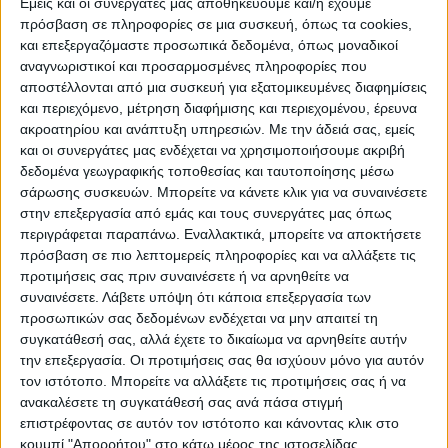
Εμείς και οι συνεργάτες μας αποθηκεύουμε και/ή έχουμε
για την απόλυτη επιτυχία της εκδήλωσης
πρόσβαση σε πληροφορίες σε μια συσκευή, όπως τα cookies,
τους παρακάτω:
και επεξεργαζόμαστε προσωπικά δεδομένα, όπως μοναδικοί
αναγνωριστικοί και προσαρμοσμένες πληροφορίες που
αποστέλλονται από μια συσκευή για εξατομικευμένες διαφημίσεις
Την Αστυνομική Διεύθυνση Καρδίτσας, την
και περιεχόμενο, μέτρηση διαφήμισης και περιεχομένου, έρευνα
Τροχαία και ιδιαίτερα τον κ. Σωτηρόπουλο
ακροατηρίου και ανάπτυξη υπηρεσιών.
Με την άδειά σας, εμείς
για την ασφάλεια που παρείχαν σε όλους
και οι συνεργάτες μας ενδέχεται να χρησιμοποιήσουμε ακριβή
τους δρομείς.Τη Δημοτική Αστυνομία, το
δεδομένα γεωγραφικής τοποθεσίας και ταυτοποίησης μέσω
σάρωσης συσκευών. Μπορείτε να κάνετε κλικ για να συναινέσετε
ΕΚΑΒ Καρδίτσας, τον Ιατρικό Σύλλογο και
στην επεξεργασία από εμάς και τους συνεργάτες μας όπως
τον Πρόεδρό του, Αντιδήμαρχο κ. Σπάνια, ο
περιγράφεται παραπάνω. Εναλλακτικά, μπορείτε να αποκτήσετε
οποίος ως γιατρός συνόδευε με το
πρόσβαση σε πιο λεπτομερείς πληροφορίες και να αλλάξετε τις
προτιμήσεις σας πριν συναινέσετε ή να αρνηθείτε να
ασθενοφόρο τους δρομείς, για κάθε
συναινέσετε.
Λάβετε υπόψη ότι κάποια επεξεργασία των
ενδεχόμενο. Τη Ραδιολέσχη Καρδίτσας,
προσωπικών σας δεδομένων ενδέχεται να μην απαιτεί τη
τους Προσκόπους Καρδίτσας, τον Σύλλογο
συγκατάθεσή σας, αλλά έχετε το δικαίωμα να αρνηθείτε αυτήν
Αιμοδοτών Καρδίτσας, τον Ελληνικό Ερυθρό
την επεξεργασία. Οι προτιμήσεις σας θα ισχύουν μόνο για αυτόν
τον ιστότοπο. Μπορείτε να αλλάξετε τις προτιμήσεις σας ή να
Σταυρό παράρτημα Καρδίτσας, τον
ανακαλέσετε τη συγκατάθεσή σας ανά πάσα στιγμή
Ορειβατικό Σύλλογο Καρδίτσας τον
επιστρέφοντας σε αυτόν τον ιστότοπο και κάνοντας κλικ στο
Σύλλογο Φυσιοθεραπευτών Καρδίτσας
κουμπί "Απορρήτου" στο κάτω μέρος της ιστοσελίδας.