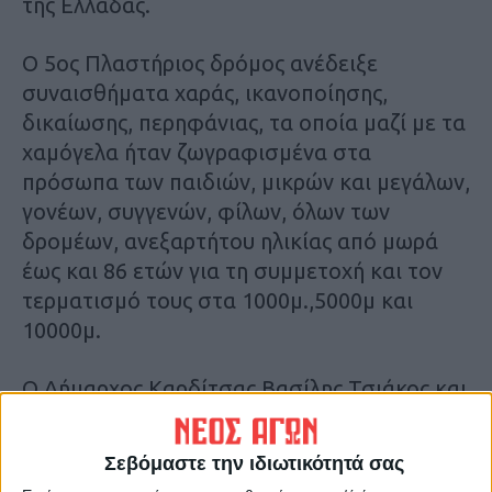
της Ελλάδας.
Ο 5ος Πλαστήριος δρόμος ανέδειξε
συναισθήματα χαράς, ικανοποίησης,
δικαίωσης, περηφάνιας, τα οποία μαζί με τα
χαμόγελα ήταν ζωγραφισμένα στα
πρόσωπα των παιδιών, μικρών και μεγάλων,
γονέων, συγγενών, φίλων, όλων των
δρομέων, ανεξαρτήτου ηλικίας από μωρά
έως και 86 ετών για τη συμμετοχή και τον
τερματισμό τους στα 1000μ.,5000μ και
10000μ.
Ο Δήμαρχος Καρδίτσας Βασίλης Τσιάκος και
ο υπεύθυνος της διοργάνωσης
Αντιδήμαρχος Σωτήρης Αντωνίου,
Σεβόμαστε την ιδιωτικότητά σας
αισθάνονται την ανάγκη να ευχαριστήσουν