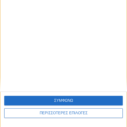
την ΤΣΣΚΑ Σόφιας (1-1)
ΘΕΣΣΑΛΙΑ FM
ΑΚΟΥΣΤΕ ΖΩΝΤΑΝΑ
ΣΥΜΦΩΝΩ
ΕΠΙΚΕΦΑΛΗΣ ΕΙΔΗΣΕΙΣ
ΠΕΡΙΣΣΟΤΕΡΕΣ ΕΠΙΛΟΓΕΣ