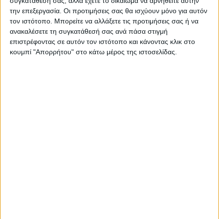
συγκατάθεσή σας, αλλά έχετε το δικαίωμα να αρνηθείτε αυτήν
την επεξεργασία. Οι προτιμήσεις σας θα ισχύουν μόνο για αυτόν
τον ιστότοπο. Μπορείτε να αλλάξετε τις προτιμήσεις σας ή να
ανακαλέσετε τη συγκατάθεσή σας ανά πάσα στιγμή
ΠΑΡΟΜΟΙΑ ΑΡΘΡΑ
επιστρέφοντας σε αυτόν τον ιστότοπο και κάνοντας κλικ στο
κουμπί "Απορρήτου" στο κάτω μέρος της ιστοσελίδας.
ΑΘΛΗΤΙΚΑ
Ο Αετός Καλλιφωνίου ...επέστρεψε!