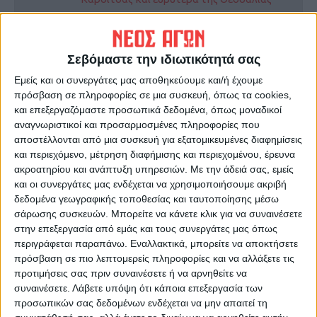
ΠΡΟΗΓΟΥΜΕΝΟ ΑΡΘΡΟ
ΕΠΟΜΕΝΟ ΑΡΘΡΟ
Σεβόμαστε την ιδιωτικότητά σας
Ευλογιά αιγοπροβάτων:
Με σεβασμό στον Ατρόμητο
Ξεκίνησε η θανάτωση
αλλά και μοναδικό στόχο τη
Εμείς και οι συνεργάτες μας αποθηκεύουμε και/ή έχουμε
κοπαδιού στο Ν. Καρδίτσας
νίκη η Αναγέννηση
πρόσβαση σε πληροφορίες σε μια συσκευή, όπως τα cookies,
μετά το πρώτο κρούσμα
και επεξεργαζόμαστε προσωπικά δεδομένα, όπως μοναδικοί
αναγνωριστικοί και προσαρμοσμένες πληροφορίες που
αποστέλλονται από μια συσκευή για εξατομικευμένες διαφημίσεις
και περιεχόμενο, μέτρηση διαφήμισης και περιεχομένου, έρευνα
ακροατηρίου και ανάπτυξη υπηρεσιών.
Με την άδειά σας, εμείς
και οι συνεργάτες μας ενδέχεται να χρησιμοποιήσουμε ακριβή
δεδομένα γεωγραφικής τοποθεσίας και ταυτοποίησης μέσω
σάρωσης συσκευών. Μπορείτε να κάνετε κλικ για να συναινέσετε
στην επεξεργασία από εμάς και τους συνεργάτες μας όπως
περιγράφεται παραπάνω. Εναλλακτικά, μπορείτε να αποκτήσετε
Θεοδόσης Κατσάρας
πρόσβαση σε πιο λεπτομερείς πληροφορίες και να αλλάξετε τις
https://neosagon.gr
προτιμήσεις σας πριν συναινέσετε ή να αρνηθείτε να
συναινέσετε.
Λάβετε υπόψη ότι κάποια επεξεργασία των
προσωπικών σας δεδομένων ενδέχεται να μην απαιτεί τη