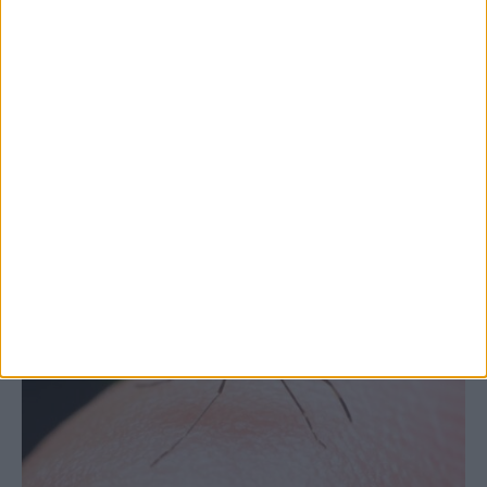
Θετικό το εμπορικό ισοζύγιο στη
Θεσσαλία, με την Καρδίτσα όμως ουραγό
στις εξαγωγές (πίνακες)
ΚΑΡΔΙΤΣΑ