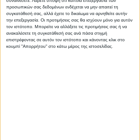
συναινέσετε.
Λάβετε υπόψη ότι κάποια επεξεργασία των
προσωπικών σας δεδομένων ενδέχεται να μην απαιτεί τη
συγκατάθεσή σας, αλλά έχετε το δικαίωμα να αρνηθείτε αυτήν
την επεξεργασία. Οι προτιμήσεις σας θα ισχύουν μόνο για αυτόν
τον ιστότοπο. Μπορείτε να αλλάξετε τις προτιμήσεις σας ή να
ανακαλέσετε τη συγκατάθεσή σας ανά πάσα στιγμή
επιστρέφοντας σε αυτόν τον ιστότοπο και κάνοντας κλικ στο
ΝΕΟΣ ΑΓΩΝ
κουμπί "Απορρήτου" στο κάτω μέρος της ιστοσελίδας.
https://neosagon.gr
Η Αρχαιότερη Καθημερινή Πρωινή Εφημερίδα της Καρδίτσας
ΠΑΡΟΜΟΙΑ ΑΡΘΡΑ