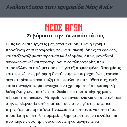
Αναλυτικότερα στην εφημερίδα Νέος Αγών
Τελευταίες Ειδήσεις Σήμερα
Σεβόμαστε την ιδιωτικότητά σας
Ακολούθησε την εφημερίδα ΝΕΟΣ
Εμείς και οι συνεργάτες μας αποθηκεύουμε και/ή έχουμε
ΑΓΩΝ στο Google News!
πρόσβαση σε πληροφορίες σε μια συσκευή, όπως τα cookies,
και επεξεργαζόμαστε προσωπικά δεδομένα, όπως μοναδικοί
Όλες οι εξελίξεις στην περιοχή της
αναγνωριστικοί και προσαρμοσμένες πληροφορίες που
Καρδίτσας και ευρύτερα της Θεσσαλίας
αποστέλλονται από μια συσκευή για εξατομικευμένες διαφημίσεις
και περιεχόμενο, μέτρηση διαφήμισης και περιεχομένου, έρευνα
ακροατηρίου και ανάπτυξη υπηρεσιών.
Με την άδειά σας, εμείς
ΠΡΟΗΓΟΥΜΕΝΟ ΑΡΘΡΟ
ΕΠΟΜΕΝΟ ΑΡΘΡΟ
και οι συνεργάτες μας ενδέχεται να χρησιμοποιήσουμε ακριβή
Στο πρόγραμμα Dentist Pass
Βενετία: Λύθηκε το μυστήριο
δεδομένα γεωγραφικής τοποθεσίας και ταυτοποίησης μέσω
όλοι οι οδοντίατροι της
- Τι ήταν αυτό που έκανε
σάρωσης συσκευών. Μπορείτε να κάνετε κλικ για να συναινέσετε
Καρδίτσας
πράσινο το νερό στο Μεγάλο
στην επεξεργασία από εμάς και τους συνεργάτες μας όπως
Κανάλι
περιγράφεται παραπάνω. Εναλλακτικά, μπορείτε να αποκτήσετε
πρόσβαση σε πιο λεπτομερείς πληροφορίες και να αλλάξετε τις
προτιμήσεις σας πριν συναινέσετε ή να αρνηθείτε να