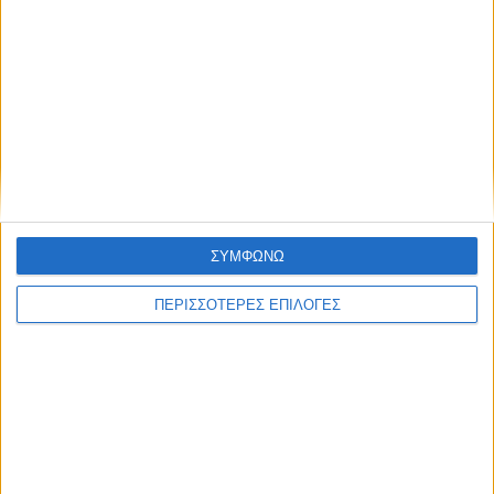
ΝΕΟΣ ΑΓΩΝ
https://neosagon.gr
Η Αρχαιότερη Καθημερινή Πρωινή Εφημερίδα της Καρδίτσας
ΣΥΜΦΩΝΩ
ΠΕΡΙΣΣΟΤΕΡΕΣ ΕΠΙΛΟΓΕΣ
ΘΕΣΣΑΛΙΑ FM