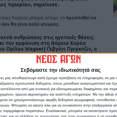
ως τιμωρία», σημείωσε.
όρειας Κορέας μπορεί απλώς να
προσπαθεί να
 δεν θα γίνει πολύ ισχυρός.
υχνά ανθρώπους στις ηγετικές θέσεις
ει την εμφάνιση στη Βόρεια Κορέα
ου Ομίλου Wagner) Γεβγένι Πριγκόζιν, ο
α του Ρώσου προέδρου Βλαντιμίρ Πούτιν
κό έλεγχο των οικονομικών
ν πίστη μεταξύ των ενόπλων δυνάμεων».
Σεβόμαστε την ιδιωτικότητά σας
άτες μας αποθηκεύουμε και/ή έχουμε πρόσβαση σε πληροφορίες σε μια
κατάσταση»
ργαζόμαστε προσωπικά δεδομένα, όπως μοναδικοί αναγνωριστικοί και 
στέλλονται από μια συσκευή για εξατομικευμένες διαφημίσεις και περ
εχομένου, έρευνα ακροατηρίου και ανάπτυξη υπηρεσιών.
Με την άδειά σα
ναφέρθηκε μόλις στο τέλος του δελτίου του
χεται να χρησιμοποιήσουμε ακριβή δεδομένα γεωγραφικής τοποθεσίας 
ότερο σε αυτό που είπε ότι ήταν «πιο
ών. Μπορείτε να κάνετε κλικ για να συναινέσετε στην επεξεργασία απ
εί καλύτερα ο στρατός για έναν πόλεμο
,
ς περιγράφεται παραπάνω. Εναλλακτικά, μπορείτε να αποκτήσετε πρό
ι στρατιωτικής κατάστασης που επικρατεί στην
ίες και να αλλάξετε τις προτιμήσεις σας πριν συναινέσετε ή να αρνηθεί