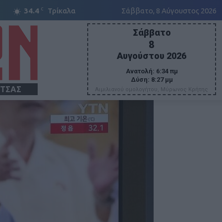
C
34.4
Τρίκαλα
Σάββατο, 8 Αύγουστος 2026
Σάββατο
8
Αυγούστου 2026
Ανατολή:
6:34 πμ
Δύση:
8:27 μμ
ΙΤΣΑΣ
Αιμιλιανού ομολογήτου, Μύρωνος Κρήτης