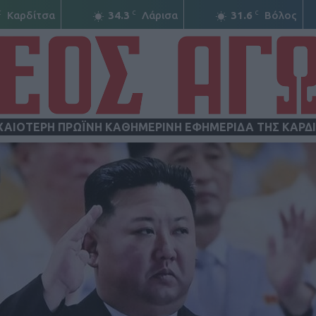
C
C
C
Καρδίτσα
34.3
Λάρισα
31.6
Βόλος
ΧΑΙΟΤΕΡΗ ΠΡΩΪΝΗ ΚΑΘΗΜΕΡΙΝΗ ΕΦΗΜΕΡΙΔΑ ΤΗΣ ΚΑΡΔ
ΝΕΟΣ
ΑΓΩΝ