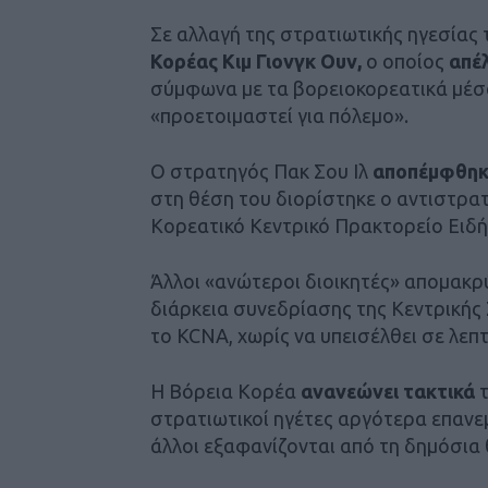
Σε αλλαγή της στρατιωτικής ηγεσίας
Κορέας
Κιμ Γιονγκ Ουν,
ο οποίος
απέλ
σύμφωνα με τα βορειοκορεατικά μέσ
«προετοιμαστεί για πόλεμο».
Ο στρατηγός Πακ Σου Ιλ
αποπέμφθηκ
στη θέση του διορίστηκε ο αντιστρατ
Κορεατικό Κεντρικό Πρακτορείο Ειδ
Άλλοι «ανώτεροι διοικητές» απομακρ
διάρκεια συνεδρίασης της Κεντρικής
το KCNA, χωρίς να υπεισέλθει σε λεπ
Η Βόρεια Κορέα
ανανεώνει τακτικά
τ
στρατιωτικοί ηγέτες αργότερα επανε
άλλοι εξαφανίζονται από τη δημόσια 