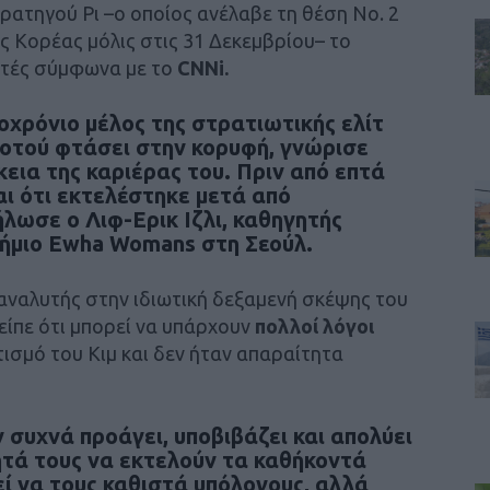
ρατηγού Ρι –ο οποίος ανέλαβε τη θέση Νο. 2
ς Κορέας μόλις στις 31 Δεκεμβρίου– το
τές σύμφωνα με το
CNNi.
ροχρόνιο μέλος της στρατιωτικής ελίτ
ροτού φτάσει στην κορυφή, γνώρισε
εια της καριέρας του. Πριν από επτά
ι ότι εκτελέστηκε μετά από
λωσε ο Λιφ-Ερικ Ιζλι, καθηγητής
ήμιο Ewha Womans στη Σεούλ.
αναλυτής στην ιδιωτική δεξαμενή σκέψης του
 είπε ότι μπορεί να υπάρχουν
πολλοί λόγοι
ισμό του Κιμ και δεν ήταν απαραίτητα
 συχνά προάγει, υποβιβάζει και απολύει
ητά τους να εκτελούν τα καθήκοντά
ί να τους καθιστά υπόλογους, αλλά