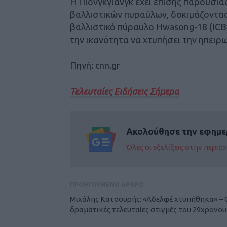
Η Πιονγκγιάνγκ έχει επίσης παρουσιά
βαλλιστικών πυραύλων, δοκιμάζοντας
βαλλιστικό πύραυλο Hwasong-18 (ICB
την ικανότητα να χτυπήσει την ηπειρ
Πηγή: cnn.gr
Τελευταίες Ειδήσεις Σήμερα
Ακολούθησε την εφημε
Όλες οι εξελίξεις στην περι
ΠΡΟΗΓΟΥΜΕΝΟ ΑΡΘΡΟ
Μιχάλης Κατσουρής: «Αδελφέ χτυπήθηκα» – 
δραματικές τελευταίες στιγμές του 29χρονου