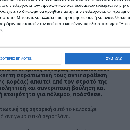
ποια επεξεργασία των προσωπικών σας δεδομένων ενδέχεται να μην απ
λά έχετε το δικαίωμα να αρνηθείτε αυτήν την επεξεργασία. Οι προτιμήσ
ιστότοπο. Μπορείτε να αλλάξετε τις προτιμήσεις σας ή να ανακαλέσετε
της, οι
Ηνωμένες Πολιτείες,
δεν αναφέρθηκαν
στρέφοντας σε αυτόν τον ιστότοπο και κάνοντας κλικ στο κουμπί "Απ
ναφορά, καθώς ειπώθηκε πως η συνάντηση
ς.
των κύριων ενόχων της επιδείνωσης της
 πόλεμο» ήταν το κορυφαίο θέμα της
ΣΣΟΤΕΡΕΣ ΕΠΙΛΟΓΕΣ
ΣΥΜΦΩΝΩ
άντηση, ανέφερε το KCNA.
οία οι εχθρικές δυνάμεις αποκαλύπτουν
σκεπτη στρατιωτική τους αντιπαράθεση
ης Κορέας) απαιτεί από τον στρατό της
προληπτική και συντριπτική βούληση και
ή ετοιμότητα για πόλεμο», πρόσθεσε.
ιωτική της ρητορική
αυτό το καλοκαίρι,
κά αναγνωριστικά αεροπλάνα.