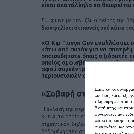
είναι ακατάλληλο να θεωρείται 
Σύμφωνα με τον Ίζλι, ο ηγέτης της Β
διασφαλίσει ότι κανείς από κάτω του
«Ο Κιμ Γιονγκ Ουν εναλλάσσει σ
κάτω από αυτόν για να αποτρέψ
οποιουδήποτε όπως ο (ιδρυτής τ
οποίος αμφισβήτησε την εξουσί
αφού συγκέντρωσε τον προσωπι
περιουσιακών στοιχείων και τη
Εμείς και οι συνεργ
«Σοβαρή στρατιωτική 
cookies, και επεξε
πληροφορίες που απο
διαφήμισης και περι
Η αλλαγή της στρατιωτικής ηγεσίας α
συνεργάτες μας ενδέ
KCNA, το οποίο επικεντρώθηκε περισσ
μέσω σάρωσης συσκευ
σημαντικό», δηλαδή να «
προετοιμαστ
συνεργάτες μας όπω
δεδομένης της σοβαρής πολιτικής κα
λεπτομερείς πληροφορ