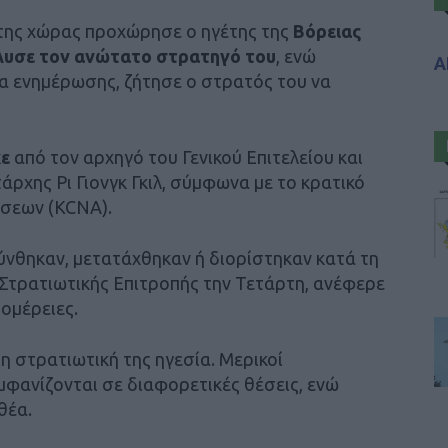
 της χώρας προχώρησε ο ηγέτης της
Βόρειας
υσε τον ανώτατο στρατηγό του
, ενώ
Α
α ενημέρωσης, ζήτησε ο στρατός του να
ε
από τον αρχηγό του Γενικού Επιτελείου και
άρχης Ρι Γιονγκ Γκιλ, σύμφωνα με το κρατικό
ήσεων (KCNA).
ύνθηκαν, μετατάχθηκαν ή διορίστηκαν κατά τη
 Στρατιωτικής Επιτροπής την Τετάρτη, ανέφερε
τομέρειες.
η στρατιωτική της ηγεσία. Μερικοί
μφανίζονται σε διαφορετικές θέσεις, ενώ
θέα.