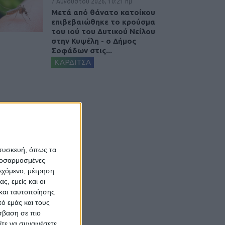
7 Αυγούστου 2026, 10:21 πμ
Μετά από θάνατο κατοίκου
επιβεβαιώθηκε το κρούσμα
του ιού του Δυτικού Νείλου
στην Κυψέλη - ο Δήμος
Σοφάδων στις...
ΚΑΡΔΙΤΣΑ
 συσκευή, όπως τα
προσαρμοσμένες
ιεχόμενο, μέτρηση
ς, εμείς και οι
και ταυτοποίησης
ό εμάς και τους
σβαση σε πιο
τε να συναινέσετε.