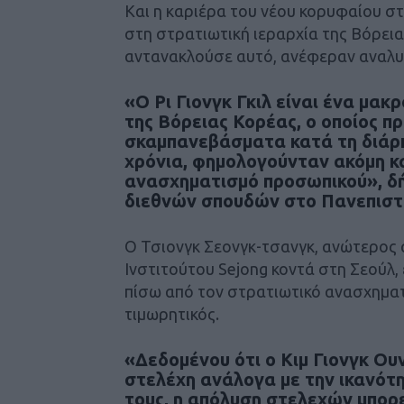
Και η καριέρα του νέου κορυφαίου στ
στη στρατιωτική ιεραρχία της Βόρεια
αντανακλούσε αυτό, ανέφεραν αναλυ
«Ο Ρι Γιονγκ Γκιλ είναι ένα μακ
της Βόρειας Κορέας, ο οποίος π
σκαμπανεβάσματα κατά τη διάρκ
χρόνια, φημολογούνταν ακόμη κα
ανασχηματισμό προσωπικού», δή
διεθνών σπουδών στο Πανεπιστ
Ο Τσιονγκ Σεονγκ-τσανγκ, ανώτερος 
Ινστιτούτου Sejong κοντά στη Σεούλ,
πίσω από τον στρατιωτικό ανασχηματ
τιμωρητικός.
«Δεδομένου ότι ο Κιμ Γιονγκ Ουν
στελέχη ανάλογα με την ικανότ
τους, η απόλυση στελεχών μπορε