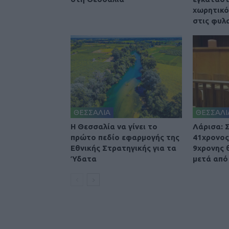
χωρητικό
στις φυλ
ΘΕΣΣΑΛΙΑ
ΘΕΣΣΑΛΙ
Η Θεσσαλία να γίνει το
Λάρισα: 
πρώτο πεδίο εφαρμογής της
41χρονος
Εθνικής Στρατηγικής για τα
9χρονης 
Ύδατα
μετά από