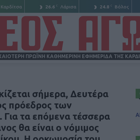
C
C
Καρδίτσα
26.6
Λάρισα
24.8
Βόλος
ΧΑΙΟΤΕΡΗ ΠΡΩΪΝΗ ΚΑΘΗΜΕΡΙΝΗ ΕΦΗΜΕΡΙΔΑ ΤΗΣ ΚΑΡΔ
ΝΕΟΣ
κίζεται σήμερα, Δευτέρα
ος πρόεδρος των
 Για τα επόμενα τέσσερα
Α
ΑΓΩΝ
νος θα είναι ο νόμιμος
ίκου. Η ορκωμοσία του