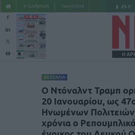
e-Συνδρομή
Ταυτότητα
C
25.5
Η ΑΡ
ΘΕΣΣΑΛΙΑ
Ο Ντόναλντ Τραμπ ορ
20 Ιανουαρίου, ως 47
Ηνωμένων Πολιτειών.
χρόνια ο Ρεπουμπλικά
ένοικος του Λευκού Ο