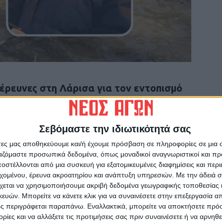
 έρευνες στη Λάρισα για τον εντοπισμό
υ με το θρίλερ για την οικογένεια του
ς.
Σεβόμαστε την ιδιωτικότητά σας
 κάτω στο ποτάμι. Ήταν 17:10. Περπατούσε,
άτες μας αποθηκεύουμε και/ή έχουμε πρόσβαση σε πληροφορίες σε μια
 τον σκύλο μου και τον είδα. Ήταν πολύ
ργαζόμαστε προσωπικά δεδομένα, όπως μοναδικοί αναγνωριστικοί και 
στέλλονται από μια συσκευή για εξατομικευμένες διαφημίσεις και περ
άτω κι έφευγε προς τα κάτω. Πήγαινε σιγά –
εχομένου, έρευνα ακροατηρίου και ανάπτυξη υπηρεσιών.
Με την άδειά σα
χεται να χρησιμοποιήσουμε ακριβή δεδομένα γεωγραφικής τοποθεσίας 
ών. Μπορείτε να κάνετε κλικ για να συναινέσετε στην επεξεργασία απ
ς περιγράφεται παραπάνω. Εναλλακτικά, μπορείτε να αποκτήσετε πρό
ίες και να αλλάξετε τις προτιμήσεις σας πριν συναινέσετε ή να αρνηθεί