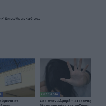
ινή Εφημερίδα της Καρδίτσας
Α
ΘΕΣΣΑΛΙΑ
ούμενοι σε
Σοκ στον Αλμυρό – 41χρονος
άσεις
βίασε την κόρη της συζύγου