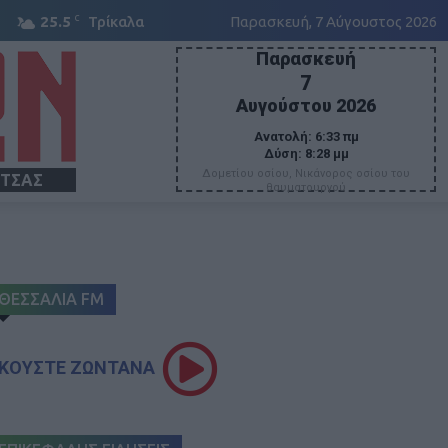
C
25.5
Τρίκαλα
Παρασκευή, 7 Αύγουστος 2026
Παρασκευή
7
Αυγούστου 2026
Ανατολή:
6:33 πμ
Δύση:
8:28 μμ
Δομετίου οσίου, Νικάνορος οσίου του
ΙΤΣΑΣ
θαυματουργού
ΘΕΣΣΑΛΙΑ FM
ΚΟΥΣΤΕ ΖΩΝΤΑΝΑ