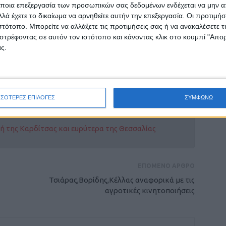
ποια επεξεργασία των προσωπικών σας δεδομένων ενδέχεται να μην απ
λά έχετε το δικαίωμα να αρνηθείτε αυτήν την επεξεργασία. Οι προτιμήσ
ιστότοπο. Μπορείτε να αλλάξετε τις προτιμήσεις σας ή να ανακαλέσετε
ια που μας απασχολούν σοβαρά πλέον.
στρέφοντας σε αυτόν τον ιστότοπο και κάνοντας κλικ στο κουμπί "Απ
!!!
ς.
!!
ΣΣΟΤΕΡΕΣ ΕΠΙΛΟΓΕΣ
ΣΥΜΦΩΝΩ
ρίδα ΝΕΟΣ ΑΓΩΝ στο Google News!
οχή της Καρδίτσας και ευρύτερα της Θεσσαλίας
ΕΠΟΜΕΝΟ ΑΡΘΡΟ
Τσιάρας,Βορίδης,Κέλλας αναφορικά με τις
αγροτικές κινητοποιήσεις