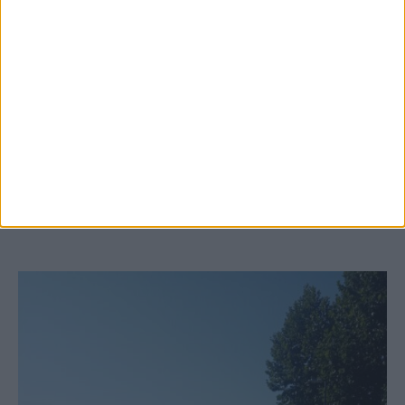
6 Αυγούστου 2026, 10:11 πμ
Ξεκινά η κατεδάφιση ετοιμόρροπων
κτιρίων σε Αγναντερό και Ριζοβούνι
ΚΑΡΔΙΤΣΑ