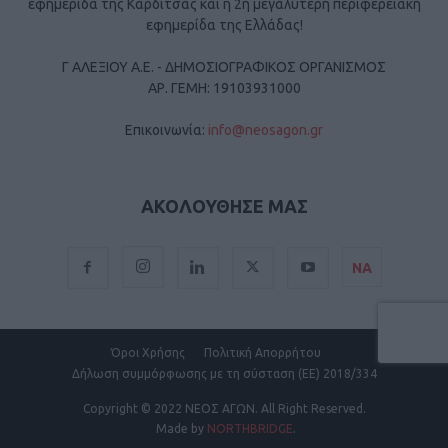
εφημερίδα της Καρδίτσας και η 2η μεγαλύτερη περιφερειακή
εφημερίδα της Ελλάδας!
Γ ΑΛΕΞΙΟΥ Α.Ε. - ΔΗΜΟΣΙΟΓΡΑΦΙΚΟΣ ΟΡΓΑΝΙΣΜΟΣ
ΑΡ. ΓΕΜΗ: 19103931000
Επικοινωνία:
info@neosagon.gr
ΑΚΟΛΟΥΘΗΣΕ ΜΑΣ
ΝΑ
Όροι Χρήσης
Πολιτική Απορρήτου
Δήλωση συμμόρφωσης με τη σύσταση (ΕΕ) 2018/334
Copyright
© 2022 ΝΕΟΣ ΑΓΩΝ.
All Right Reserved.
Made by
NORTHBRIDGE
.