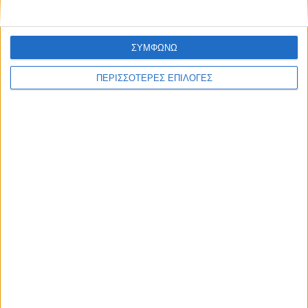
Ουάσινγκτον βρίσκονται
περίπου 200.000
υποστηρικτές του Τραμπ για
ΣΥΜΦΩΝΩ
να πανηγυρίσουν την
επιστροφή του στον Λευκό
ΠΕΡΙΣΣΟΤΕΡΕΣ ΕΠΙΛΟΓΕΣ
Οίκο. Παρακολουθήστε live:
ΝΕΟΣ ΑΓΩΝ
https://neosagon.gr
Η Αρχαιότερη Καθημερινή Πρωινή Εφημερίδα της Καρδίτσας