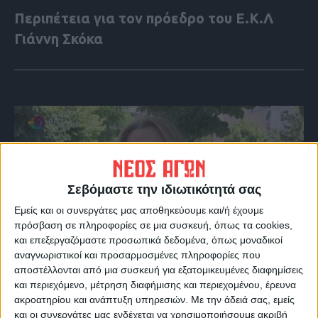
Περιπέτεια για τον πρόεδρο του Ε.Κ.Λ
Γιάννη Σκόκα
Σεβόμαστε την ιδιωτικότητά σας
Εμείς και οι συνεργάτες μας αποθηκεύουμε και/ή έχουμε
πρόσβαση σε πληροφορίες σε μια συσκευή, όπως τα cookies,
και επεξεργαζόμαστε προσωπικά δεδομένα, όπως μοναδικοί
αναγνωριστικοί και προσαρμοσμένες πληροφορίες που
VIDEO ΤΗΣ ΘΕΣΣΑΛΙΑΣ
αποστέλλονται από μια συσκευή για εξατομικευμένες διαφημίσεις
Φοιτητική στέγη
και περιεχόμενο, μέτρηση διαφήμισης και περιεχομένου, έρευνα
ακροατηρίου και ανάπτυξη υπηρεσιών.
Με την άδειά σας, εμείς
και οι συνεργάτες μας ενδέχεται να χρησιμοποιήσουμε ακριβή